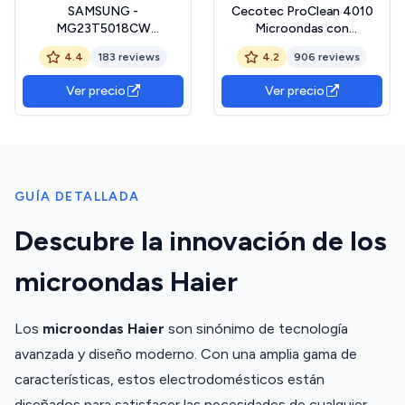
SAMSUNG -
Cecotec ProClean 4010
MG23T5018CW
Microondas con
Microondas con Grill 23L
revestimiento Ready2Clean
4.4
183 reviews
4.2
906 reviews
800W, Cerámica Enamel,
para una mejor limpieza,
Grill Fry y Stand by Eco,
Tecnología 3DWave, 700
Ver precio
Ver precio
Color Blanco
W, 23 l, Diseño elegante
con Puerta FullCrystal
GUÍA DETALLADA
Descubre la innovación de los
microondas Haier
Los
microondas Haier
son sinónimo de tecnología
avanzada y diseño moderno. Con una amplia gama de
características, estos electrodomésticos están
diseñados para satisfacer las necesidades de cualquier