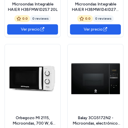
Microondas Integrable
Microondas Integrable
HAIER H38FMWID2S7 20L
HAIER H38MWID4ID27N
28L
0.0
0 reviews
0.0
0 reviews
Ver precio
Ver precio
Orbegozo MI 2115,
Balay 3CG5172N2 -
Microondas, 700 W, 6
Microondas, electrónico,