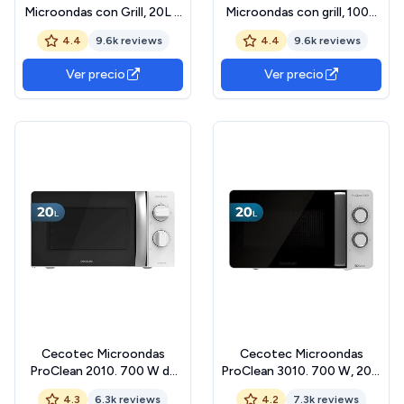
Microondas con Grill, 20L y
Microondas con grill, 1000
700W, Tecnología
W, Smart Inverter, Display
4.4
9.6k reviews
4.4
9.6k reviews
EasyClean, Cocina Más
digital, Color Negro
Rápido, Mantiene Sabor y
Transparente, 1000 W, 25 l
Ver precio
Ver precio
Nutrientes, Color Negro
Cecotec Microondas
Cecotec Microondas
ProClean 2010. 700 W de
ProClean 3010. 700 W, 20 L
Potencia, 20L de
de capacidad,
4.3
6.3k reviews
4.2
7.3k reviews