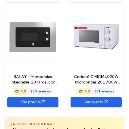
Min, Tecnología 3Dwave
Potencia, Fácil Limpieza
BALAY - Microondas
Corberó CMICM4020W
Integrable, 20 litros, con
Microondas 20L 700W
Marco, Grill, Iluminación
Blanco
4.2
250 reviews
4.3
331 reviews
LED, Asistente de Limpieza
Aqualisis, Negro y Acero
Ver precio
Ver precio
Inoxidable, 3CG6112X3
¿SIGUES BUSCANDO?