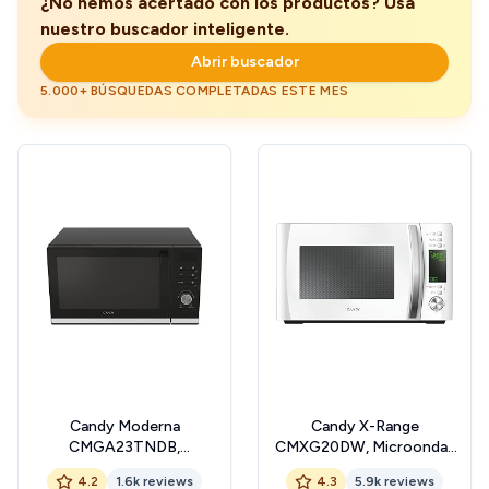
¿No hemos acertado con los productos? Usa
nuestro buscador inteligente.
Abrir buscador
5.000+ BÚSQUEDAS COMPLETADAS ESTE MES
Candy Moderna
Candy X-Range
CMGA23TNDB,
CMXG20DW, Microondas
Microondas con Grill, 23L,
con Grill, 20L, 1050W, 5
4.2
1.6k reviews
4.3
5.9k reviews
1400W, 6 Niveles de
Niveles Potencia, Digital,