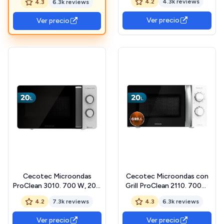
4.2
4.3k reviews
4.3
6.3k reviews
Revestimiento
Capacidad, Tecnología
Ready2Clean, 5 Niveles
3DWave, Modo
Ver precio
Ver precio
Funcionamiento, 8
Descongelación, 6 Niveles
Programas, Tecnología
de Potencia, Temporizador
3DWave, Temporizador,
30 mins, Diseño Compacto
Diseño Frontal y Tirador
Inox
Cecotec Microondas
Cecotec Microondas con
ProClean 3010. 700 W, 20 L
Grill ProClean 2110. 700W
de capacidad,
con 6 Niveles de Potencia,
4.2
7.3k reviews
4.3
6.3k reviews
Revestimiento
Capacidad 20 L, Función
Ready2Clean, Tecnología
Grill, Tecnología 3DWave,
Ver precio
Ver precio
3DWave, Modo
Modo Descongelación,