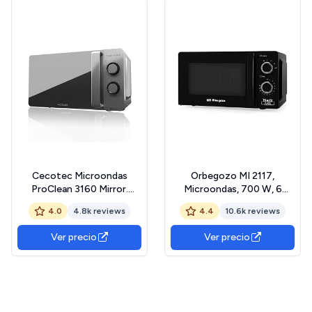
Negro
Cecotec Microondas
Orbegozo MI 2117,
ProClean 3160 Mirror.
Microondas, 700 W, 6
700W con 6 Niveles, Grill
niveles de potencia, 20
4.0
4.8k reviews
4.4
10.6k reviews
800 W, Capacidad 20 L,
litros de capacidad,
Revestimiento
temporizador hasta 30
Ver precio
Ver precio
Ready2Clean para mejor
minutos, programa de
Limpieza, Tecnología
descongelación, señal fin
3DWave, Temporizador,
de cocción, color negro
Diseño Efecto Espejo