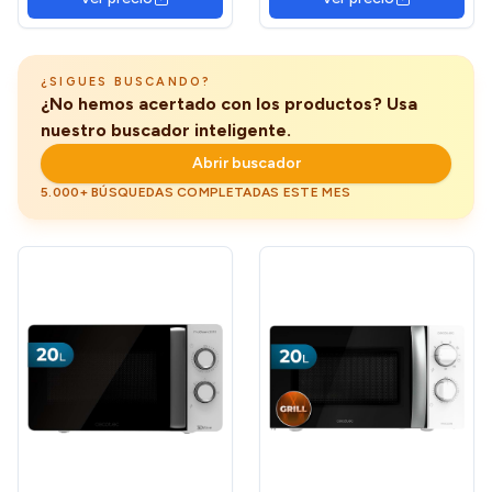
Plato giratorio 25.5 cm,
Plato 25,5CM, Grill Rack,
Con grill, Cristal Negro
Accesorio Vapor, Express
Cooking, Temporizador,
App simply-Fi, Inox
¿SIGUES BUSCANDO?
¿No hemos acertado con los productos? Usa
nuestro buscador inteligente.
Abrir buscador
5.000+ BÚSQUEDAS COMPLETADAS ESTE MES