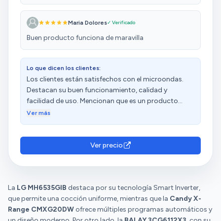
Maria Dolores
✓ Verificado
Buen producto funciona de maravilla
Lo que dicen los clientes:
Los clientes están satisfechos con el microondas.
Destacan su buen funcionamiento, calidad y
facilidad de uso. Mencionan que es un producto
correcto según la descripción y que queda muy bien
Ver más
en la cocina. Además, aprecian su apariencia,
destacando que el marco embellecedor es del
mismo color y combina perfectamente con el horno.
Ver precio
Algunos clientes aprecian su ajuste, mientras que
hay opiniones diversas sobre la relación calidad-
precio, el tamaño y el calentamiento.
La
LG MH6535GIB
destaca por su tecnología Smart Inverter,
que permite una cocción uniforme, mientras que la
Candy X-
Range CMXG20DW
ofrece múltiples programas automáticos y
un diseño moderno. Por otro lado, la
BALAY 3CG6112X3
, con su