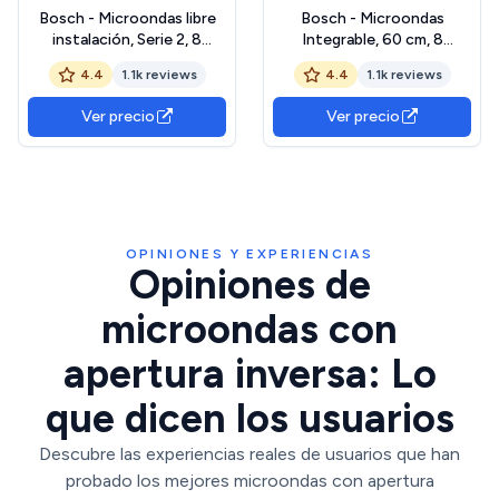
Bosch - Microondas libre
Bosch - Microondas
instalación, Serie 2, 8
Integrable, 60 cm, 8
programas automáticos,
programas automáticos,
4.4
1.1k reviews
4.4
1.1k reviews
Acero inoxidable,
Display LED, Acero,
FEL023MS2
BEL623MS3
Ver precio
Ver precio
OPINIONES Y EXPERIENCIAS
Opiniones de
microondas con
apertura inversa: Lo
que dicen los usuarios
Descubre las experiencias reales de usuarios que han
probado los mejores microondas con apertura