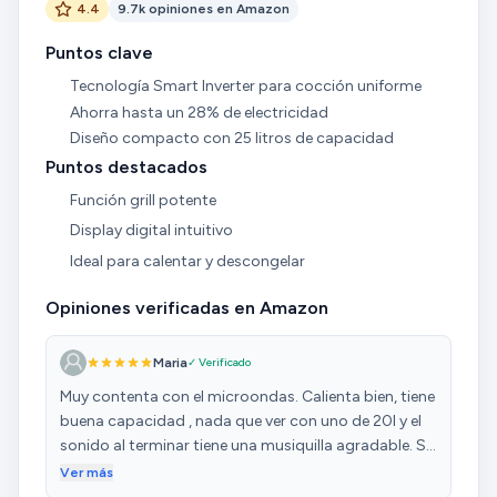
4.4
9.7k opiniones en Amazon
Puntos clave
Tecnología Smart Inverter para cocción uniforme
Ahorra hasta un 28% de electricidad
Diseño compacto con 25 litros de capacidad
Puntos destacados
Función grill potente
Display digital intuitivo
Ideal para calentar y descongelar
Opiniones verificadas en Amazon
Maria
✓ Verificado
Muy contenta con el microondas. Calienta bien, tiene
buena capacidad , nada que ver con uno de 20l y el
sonido al terminar tiene una musiquilla agradable. Si
dura un tiempo razonable, estaré muy satisfecha
Ver más
con la compra.