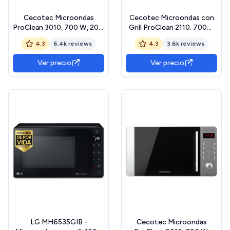
Cecotec Microondas
Cecotec Microondas con
ProClean 3010. 700 W, 20 L
Grill ProClean 2110. 700W
de capacidad,
con 6 Niveles de Potencia,
4.3
6.4k reviews
4.3
3.6k reviews
Revestimiento
Capacidad 20 L, Función
Ready2Clean, Tecnología
Grill, Tecnología 3DWave,
Ver precio
Ver precio
3DWave, Modo
Modo Descongelación,
Descongelación, 6 Niveles
Temporizador hasta 30mins
de Potencia, Temporizador
30 mins
LG MH6535GIB -
Cecotec Microondas