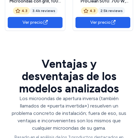
Microondas con grill, 1000
ProClean 5010. 700 W,
W, Smart Inverter, Display
Capacidad de 20 L,
4.3
3.4k reviews
4.3
2.5k reviews
digital, Color Negro
Revestimiento
Transparente, 1000 W, 25 l
Ready2Clean, 5 Niveles
Ver precio
Ver precio
Funcionamiento, 8
Programas, Tecnología
3DWave, Temporizador,
Diseño Frontal y Tirador
Inox
Ventajas y
desventajas de los
modelos analizados
Los microondas de apertura inversa (también
llamados de «puerta invertida») resuelven un
problema concreto de instalación; fuera de eso, sus
ventajas e inconvenientes son los mismos que
cualquier microondas de su gama.
Basado en el análisis de los 3 productos destacados en