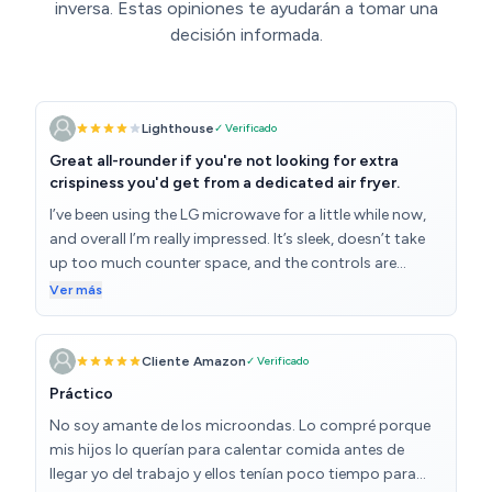
inversa. Estas opiniones te ayudarán a tomar una
decisión informada.
Lighthouse
✓ Verificado
Great all-rounder if you're not looking for extra
crispiness you'd get from a dedicated air fryer.
I’ve been using the LG microwave for a little while now,
and overall I’m really impressed. It’s sleek, doesn’t take
up too much counter space, and the controls are
straightforward once you get the hang of them. For
Ver más
everyday use—reheating leftovers, defrosting, or
cooking quick meals—it does the job really well. The
combination features are what make it stand out. The
Cliente Amazon
✓ Verificado
grill option gives food a nice finish, and it definitely feels
Práctico
more versatile than a standard microwave. I’ve used it
No soy amante de los microondas. Lo compré porque
for things like chicken and vegetables and it came out
mis hijos lo querían para calentar comida antes de
evenly cooked without me having to hover over it. That
llegar yo del trabajo y ellos tenían poco tiempo para
said, it’s not a perfect replacement for an air fryer. I tried