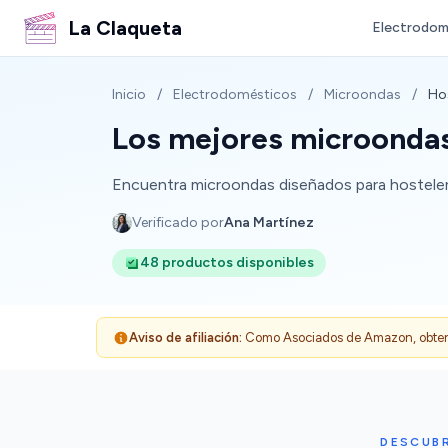
La Claqueta
Electrodom
Inicio
/
Electrodomésticos
/
Microondas
/
Hos
Los mejores microondas
Encuentra microondas diseñados para hostelería,
Verificado por
Ana Martínez
48 productos disponibles
Aviso de afiliación:
Como Asociados de Amazon, obtenemo
DESCUBR