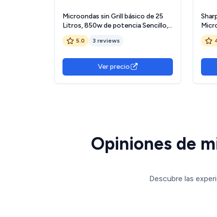
Microondas sin Grill básico de 25
Shar
Litros, 850w de potencia Sencillo,
Micr
temporizador 30min. 5 potencias y
Flatb
5.0
3 reviews
descongelación. Fácil de usar
25L, 
func
desc
Ver precio
niños
Opiniones de mi
Descubre las experi