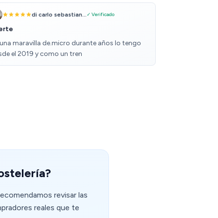
di carlo sebastian...
✓ Verificado
erte
 una maravilla de.micro durante años lo tengo
sde el 2019 y como un tren
ostelería?
 recomendamos revisar las
mpradores reales que te