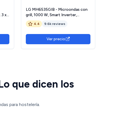
LG MH6535GIB - Microondas con
.3 x
grill, 1000 W, Smart Inverter,
Display digital, Color Negro
4.4
9.6k reviews
o
Transparente, 1000 W, 25 l
Ver precio
Lo que dicen los
das para hostelería.