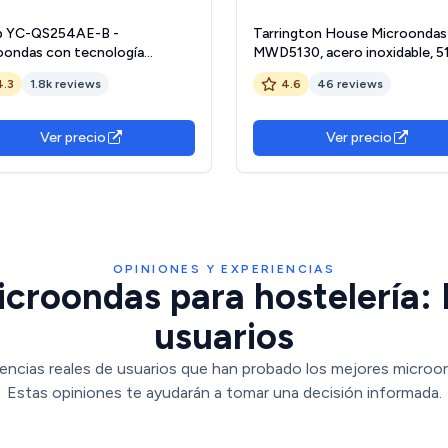
p YC-QS254AE-B -
Tarrington House Microondas
oondas con tecnología
MWD5130, acero inoxidable, 51
ed (Sin plato giratorio) 900W,
43.8 x 32.3 cm, 30L, 1000W, 8
4.3
1.8k reviews
4.6
46 reviews
10 niveles de potencia,
programas, temporizador, plat
ión eco-función,
giratorio: Ø 31.5 cm, plata
ongelación, seguridad para
Ver precio
Ver precio
, color negro
OPINIONES Y EXPERIENCIAS
croondas para hostelería: 
usuarios
encias reales de usuarios que han probado los mejores microon
Estas opiniones te ayudarán a tomar una decisión informada.