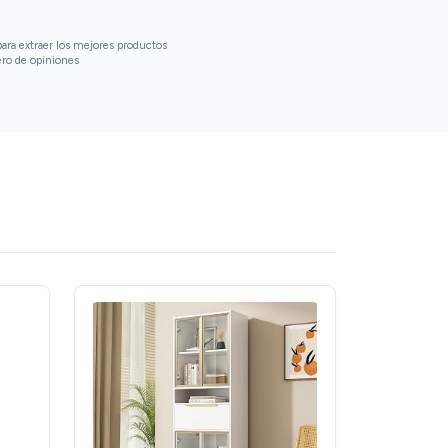
ara extraer los mejores productos
ero de opiniones