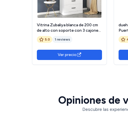
Vitrina Zubaliya blanca de 200 cm
dueho
de alto con soporte con 3 cajones
Puer
y 2 divisores móviles, 2 puertas de
Piez
5.0
1 reviews
cristal, iluminación LED: ¡una
Cambr
elegante adición a su colección!
cm (L
cm (
Ver precio
Opiniones de v
Descubre las experienc