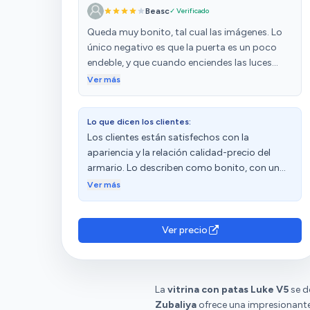
Beasc
✓ Verificado
Queda muy bonito, tal cual las imágenes. Lo
único negativo es que la puerta es un poco
endeble, y que cuando enciendes las luces
ultravioletas se ven todas las huellas al trasluz
Ver más
y no son fáciles de limpiar.
Lo que dicen los clientes:
Los clientes están satisfechos con la
apariencia y la relación calidad-precio del
armario. Lo describen como bonito, con un
acabado de calidad y una excelente compra.
Ver más
Sin embargo, algunos clientes expresan su
insatisfacción con la estabilidad, el brillo y la
apertura. Las opiniones sobre el montaje, la
Ver precio
calidad y la resistencia son diversas.
La
vitrina con patas Luke V5
se d
Zubaliya
ofrece una impresionante 