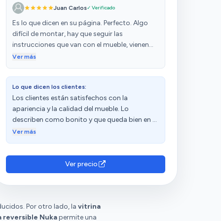
Juan Carlos
✓ Verificado
Es lo que dicen en su página. Perfecto. Algo
difícil de montar, hay que seguir las
instrucciones que van con el mueble, vienen
sin agujeros de los tornillos a montar. Se
Ver más
podrían mejorar las instrucciones. De los dos
muebles que compre, la vitrina vino con una
Lo que dicen los clientes:
puerta de otro color y escribi por Amazon al
Los clientes están satisfechos con la
fabricante y me lo van a solucionar
apariencia y la calidad del mueble. Lo
enviándome otra puerta. Estoy a la espera de
describen como bonito y que queda bien en el
recibirla La atención prestada es muy buena y
comedor. Sin embargo, algunos han recibido
soluciona rápido cualquier problema que
Ver más
el producto maltratado y con el forro
surja. Ya comentaré cuando reciba la puerta.
despegado. Las opiniones sobre el montaje
son diversas.
Ver precio
ucidos. Por otro lado, la
vitrina
a reversible Nuka
permite una