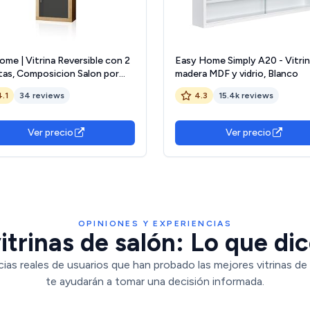
me | Vitrina Reversible con 2
Easy Home Simply A20 - Vitrin
tas, Composicion Salon por
madera MDF y vidrio, Blanco
as, Modelo Nuka, Acabado en
4.1
34 reviews
4.3
15.4k reviews
ia y Gris Grafito, Medidas: 60
argo) x 193,2 cm (Alto) x 34,6
Fondo)
Ver precio
Ver precio
OPINIONES Y EXPERIENCIAS
itrinas de salón: Lo que dic
ias reales de usuarios que han probado las mejores vitrinas de
te ayudarán a tomar una decisión informada.