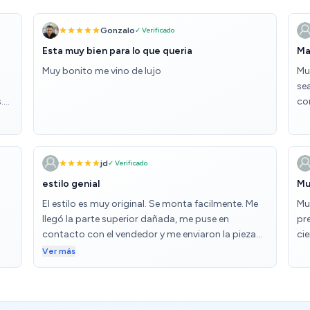
Gonzalo
✓ Verificado
Esta muy bien para lo que queria
Ma
Muy bonito me vino de lujo
Mu
se
.
con
jd
✓ Verificado
estilo genial
Mu
El estilo es muy original. Se monta facilmente. Me
Mu
llegó la parte superior dañada, me puse en
pr
contacto con el vendedor y me enviaron la pieza
ci
sin problemas.
Ver más