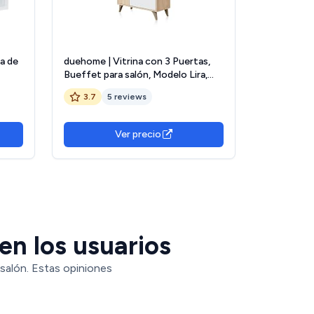
a de
duehome | Vitrina con 3 Puertas,
Bueffet para salón, Modelo Lira,
Acabado en Blanco Artik y Roble
3.7
5 reviews
Canadian, Medidas: 77 cm (Ancho)
x 142 cm (Alto) x 33 cm (Fondo)
Ver precio
en los usuarios
 salón. Estas opiniones