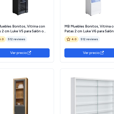
uebles Bonitos, Vitrina con
MB Muebles Bonitos, Vitrina 
s 2 cm Luke V5 para Salón o
Patas 2 cm Luke V6 para Salón
dor Moderno con Luz LED,
Comedor Moderno con Luz LE
4.0
512 reviews
4.0
512 reviews
e Modular de Melamina Brillo,
Mueble Modular de Melamina Bri
r Negro, 40x167x29 cm
Color Blanco, 40x167x29 cm
Ver precio
Ver precio