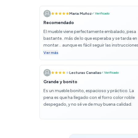
Maria Muñoz
✓ Verificado
Recomendado
El mueble viene perfectamente embalado, pesa
bastante.. más de lo que esperaba y se tarda en
montar... aunque es fácil seguir las instrucciones
Sin arañazos ni daños. Cumple con las
Ver más
expectativas!
Lecturas Canallas
✓ Verificado
Grande y bonito
Es un mueble bonito, espacioso y práctico. La
pena es que ha llegado con el forro color roble
despegado, y no sé ve de muy buena calidad.