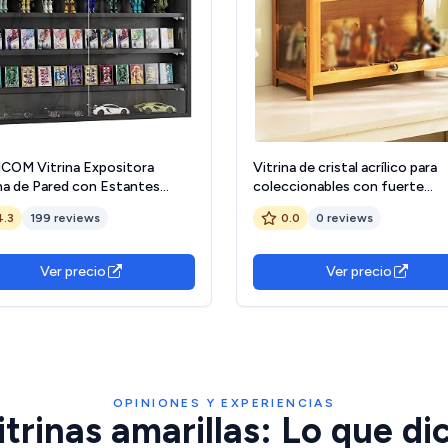
OM Vitrina Expositora
Vitrina de cristal acrílico para
ina de Pared con Estantes
coleccionables con fuerte
tables y 2 Puertas Correderas
capacidad de carga, color amari
4.3
199 reviews
0.0
0 reviews
drio para Colecciones
70 x 32 x 40 cm
umes Figuras de Decoración
,5x60 cm Negro
Ver precio
Ver precio
OPINIONES Y EXPERIENCIAS
trinas amarillas: Lo que di