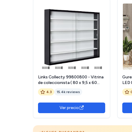
Links Collecty 99800800 - Vitrina
Gure
de coleccionista ( 80 x 9,5 x 60
LED 
cm), color blanco y negro
Movim
4.3
15.4k reviews
Colec
de Ma
Estar
Ver precio
Made