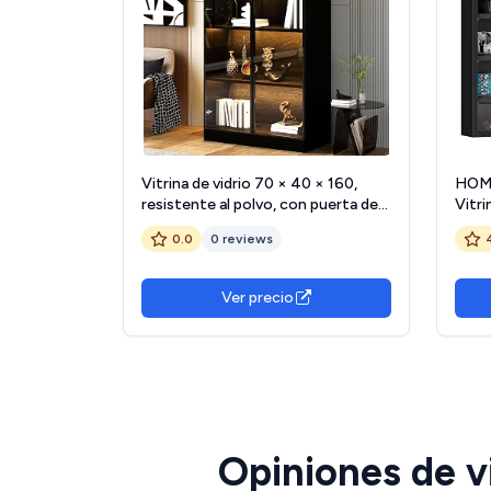
Vitrina de vidrio 70 × 40 × 160,
HOMC
resistente al polvo, con puerta de
Vitr
vidrio templado, marco de puerta
Ajus
0.0
0 reviews
de aluminio y tira de luz amarilla
de Vi
cálida incorporada en cada nivel,
Perf
para sala de estar
80x9
Ver precio
Opiniones de vi