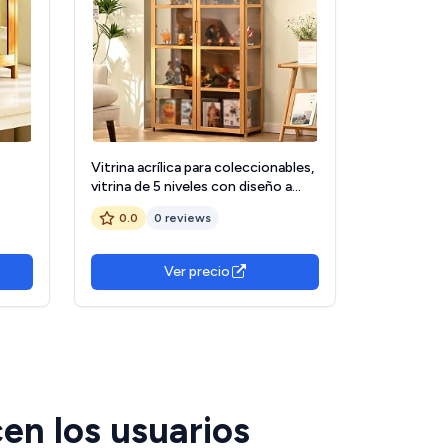
Vitrina acrílica para coleccionables,
vitrina de 5 niveles con diseño a
llo,
prueba de polvo, armario de
0.0
0 reviews
curiosidades de pie para sala de
estar y dormitorio, vitrina acrílica
amarilla (62 cm)
Ver precio
cen los usuarios