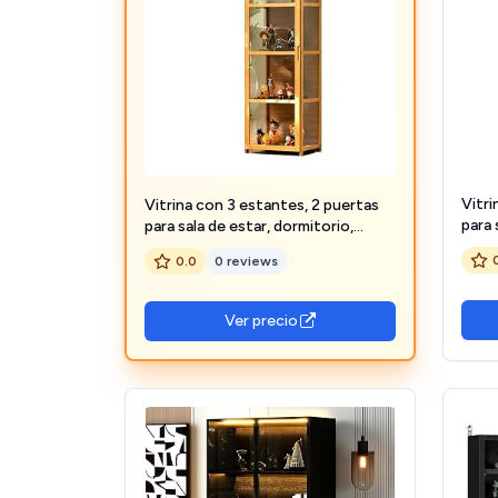
Vitri
Vitrina con 3 estantes, 2 puertas
para 
para sala de estar, dormitorio,
ofici
oficina, armario de colección de
0.0
0 reviews
acríl
acrílico, instalación rápida, 42 cm,
amari
amarillo
Ver precio