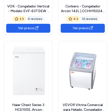
VOK - Congelador Vertical
Corbero - Congelador
- Modelo EVF-63TDEW -
Arcón 142L | CCHH15024E
Capacidad 63 L - Ancho 45
| Control Electrónico con
3.3
4 reviews
4.3
12 reviews
cm - Bajo Consumo -
Display | Luz LED | Tirador |
Eficiencia Energética E -
1 Cesta Interior | 2 Ruedas |
Ver precio
Ver precio
Diseño Compacto en
2 Patas Ajustables | 40 Db |
Blanco
Eficiencia Energética E |
Blanco
Haier Chest Series 3
VEVOR Vitrina Comercial
HCE100E, Arcon
para Helado, Congelador