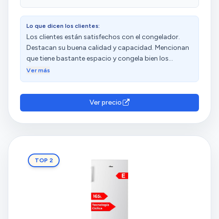
Lo que dicen los clientes:
Los clientes están satisfechos con el congelador.
Destacan su buena calidad y capacidad. Mencionan
que tiene bastante espacio y congela bien los
alimentos. Además, destacan que hace poco ruido.
Ver más
Ver precio
TOP 2