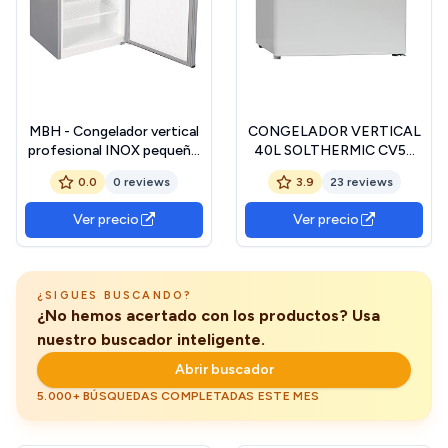
MBH - Congelador vertical
CONGELADOR VERTICAL
profesional INOX pequeño
40L SOLTHERMIC CV50
con 3 cajones de 112 litros
COLOR BLANCO (GRAN
0.0
0 reviews
3.9
23 reviews
para hostelería. Armario
CAPACIDAD, BAJO
congelador industrial
CONSUMO)
Ver precio
Ver precio
540x600x870 mm para
restaurante.
¿SIGUES BUSCANDO?
¿No hemos acertado con los productos? Usa
nuestro buscador inteligente.
Abrir buscador
5.000+ BÚSQUEDAS COMPLETADAS ESTE MES