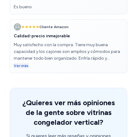
Es bueno
Cliente Amazon
Calidad-precio inmejorable
Muy satisfecho con la compra. Tiene muy buena
capacidad y los cajones son amplios y cómodos para
mantener todo bien organizado. Enfría rápido y
mantiene la temperatura sin problema, incluso cuando
Ver más
lo lleno bastante. Otro punto a favor es que apenas
hace ruido, así que ni se nota que está funcionando.
Muy buena relación calidad-precio, lo recomiendo sin
duda.
¿Quieres ver más opiniones
de la gente sobre vitrinas
congelador vertical?
Si quieres leer más reseñas y opiniones