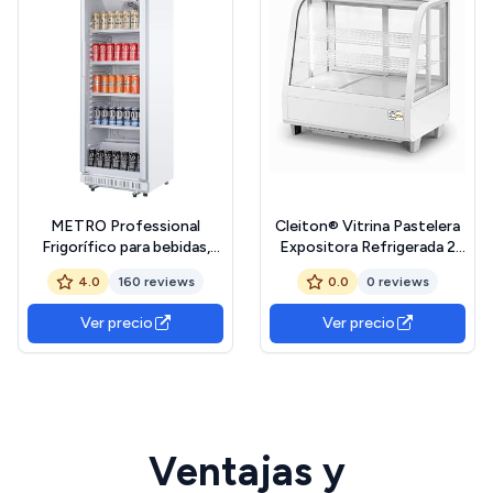
METRO Professional
Cleiton® Vitrina Pastelera
Frigorífico para bebidas,
Expositora Refrigerada 2
GSC2360C, metal/vidrio,
Estantes con 2 Puertas
4.0
160 reviews
0.0
0 reviews
62x64x193.5 cm,
Correderas Blanca 100
refrigeración por
Litros Ventilada | Vitrina
Ver precio
Ver precio
ventilación, 347L, 180W,
Sobremesa Cristal Curvado
con cerradura, blanco
Ventajas y