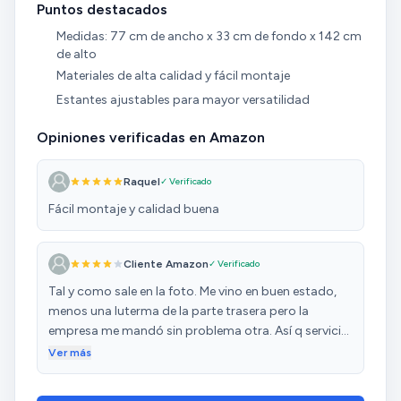
Puntos destacados
Medidas: 77 cm de ancho x 33 cm de fondo x 142 cm
de alto
Materiales de alta calidad y fácil montaje
Estantes ajustables para mayor versatilidad
Opiniones verificadas en Amazon
Raquel
✓ Verificado
Fácil montaje y calidad buena
Cliente Amazon
✓ Verificado
Tal y como sale en la foto. Me vino en buen estado,
menos una luterma de la parte trasera pero la
empresa me mandó sin problema otra. Así q servicio
técnico muy bueno y el mueble súper bonico
Ver más