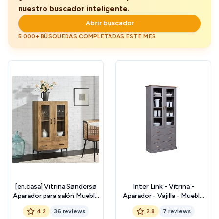
nuestro buscador inteligente.
Abrir buscador
5.000+ BÚSQUEDAS COMPLETADAS ESTE MES
[en.casa] Vitrina Søndersø
Inter Link - Vitrina -
Aparador para salón Mueble
Aparador - Vajilla - Mueble
Auxiliar para Comedor
de comedor - Estilo rústico
4.2
36 reviews
2.8
7 reviews
Oficina con Estante Cajón
- Madera maciza FSC - 2