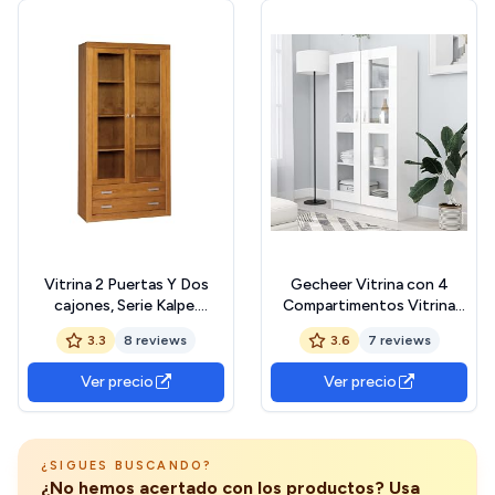
Vitrina 2 Puertas Y Dos
Gecheer Vitrina con 4
cajones, Serie Kalpe.
Compartimentos Vitrina
Medidas 200X100X37
Salón Armario Vitrina
3.3
8 reviews
3.6
7 reviews
(Alto-Ancho-Fondo).
Armario de
Realizada en Madera de
Almacenamiento Mueble
Ver precio
Ver precio
Pino Macizo. (Cerezo)
Vitrina para Oficina Salón
Madera Contrachapada
Blanco 82,5x30,5x150 cm
¿SIGUES BUSCANDO?
¿No hemos acertado con los productos? Usa