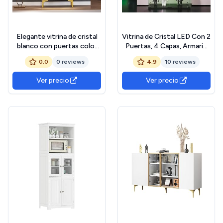
Elegante vitrina de cristal
Vitrina de Cristal LED Con 2
blanco con puertas color
Puertas, 4 Capas, Armario
teal, patas doradas,
Con Cerradura Para
0.0
0 reviews
4.9
10 reviews
estantes móviles, luz LED,
Colección, Mueble Salón
armario alto (blanco +
Bar (Negro, 4 Pisos+Luces)
Ver precio
Ver precio
dorado)