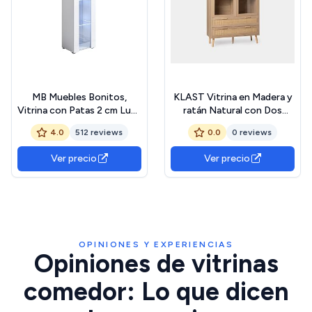
MB Muebles Bonitos,
KLAST Vitrina en Madera y
Vitrina con Patas 2 cm Luke
ratán Natural con Dos
V5 para Salón o Comedor
Puertas acristaladas, Tres
4.0
512 reviews
0.0
0 reviews
Moderno con Luz LED,
estantes y Dos cajones
Mueble Modular de
para Almacenamiento.
Ver precio
Ver precio
Melamina Brillo, Color
Medidas: 100 cm x 170 cm
Blanco, 40x167x29 cm
OPINIONES Y EXPERIENCIAS
Opiniones de vitrinas
comedor: Lo que dicen