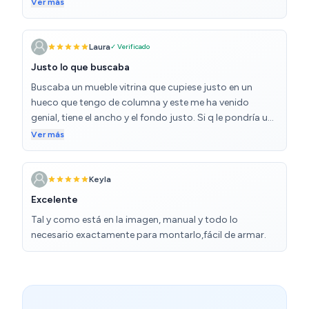
caja venía muy golpeada y una de las chapas de detrás
Ver más
tenía una esquina rota. No lo he devuelto porque al
quedar en el fondo y abajo del todo no merecía la pena.
Laura
✓ Verificado
Justo lo que buscaba
Buscaba un mueble vitrina que cupiese justo en un
hueco que tengo de columna y este me ha venido
genial, tiene el ancho y el fondo justo. Si q le pondría un
par de baldas más tanto en el cubículo del cristal como
Ver más
abajo, pero por el precio y el avio que me ha dado es lo
de menos. Las puertas si me costo un poco cuadrar las
porque no daba con la tecla para q no chocarán, pero
Keyla
yo es q para las puertas soy muy poco mañosa, aún así
Excelente
acabe consiguiéndolo. Muy contenta con la compra
Tal y como está en la imagen, manual y todo lo
necesario exactamente para montarlo,fácil de armar.