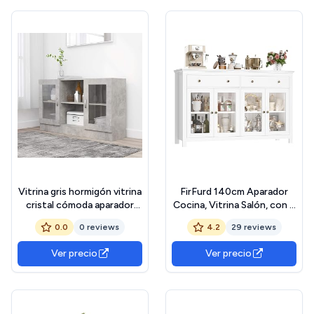
Marino y Translúcido
Vitrina gris hormigón vitrina
FirFurd 140cm Aparador
cristal cómoda aparador
Cocina, Vitrina Salón, con 2
mesa auxiliar armario
Cajones y 4 Puertas de
0.0
0 reviews
4.2
29 reviews
multiusos comedor vitrina
Cristal, Muebles de Salón,
armario 120 x 30,5 x 70 cm
Aparador Comedor,
Ver precio
Ver precio
madera
Recibidor, con Estantes
Ajustables (Blanco)