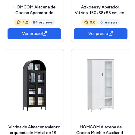
HOMCOM Alacena de
Azkoeesy Aparador,
Cocina Aparador de
Vitrina, 150x38x85 cm, con
Comedor Armario de
Puertas de Cristal y
4.2
84 reviews
0.0
0 reviews
Cocina con 4 Puertas 2
Estantes Regulables,
Estantes Abiertos y
Blanco con Decoración
Ver precio
Ver precio
Estante Ajustable para
Dorada, para Comedor,
Salón 60x30x162 cm
Salón, Cocina
Blanco
Vitrina de Almacenamiento
HOMCOM Alacena de
arqueada de Metal de 185
Cocina Mueble Auxiliar de