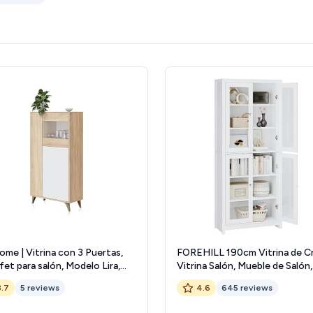
me | Vitrina con 3 Puertas,
FOREHILL 190cm Vitrina de Cri
et para salón, Modelo Lira,
Vitrina Salón, Mueble de Salón,
ado en Blanco Artik y Roble
Aparador Comedor, Aparador
3.7
5 reviews
4.6
645 reviews
dian, Medidas: 77 cm (Ancho)
Cocina, Estantería Oficina, co
 cm (Alto) x 33 cm (Fondo)
Estantes 4 Puertas, Madera y