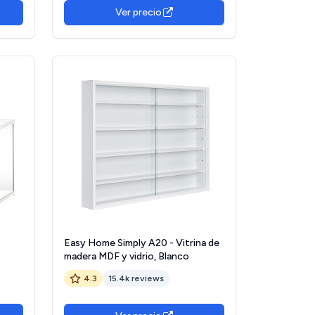
Ver precio
Easy Home Simply A20 - Vitrina de
madera MDF y vidrio, Blanco
e
4.3
15.4k reviews
3,7 x