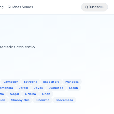
og
Quiénes Somos
Buscar
⌘K
reciados con estilo.
Comedor
Estrecha
Expositora
Francesa
Jamonera
Jardin
Joyas
Juguetes
Laton
tra
Nogal
Oficina
Orion
alon
Shabby chic
Sinonimo
Sobremesa