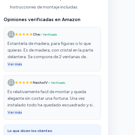
Instrucciones de montaje incluidas.
Opiniones verificadas en Amazon
Cha
✓ Verificado
Estantería de madera, para figuras o lo que
quieras. Es de madera, con cristal en la parte
delantera. Se compone de 2 ventanas de
cristal para poder abrir desde casa lado y
Ver más
colocar figuras en su interior. Dispone de 5
lejas, y las puedes poner a diferentes alturas.
NachoIV
✓ Verificado
Según juegues con las alturas, puedes poner
todas las lejos o menos. Yo la uso para figuras
Es relativamente facil de montar y queda
de star wars, y quedan fenomenal en la
elegante sin costar una fortuna. Una vez
habitación. Para la parte trasera trae una
instalado todo ha quedado escuadrado y sin
tabla de madera plegable (yo no la he usado).
defectos. A mejorar diria que los dos soportes
Ver más
Trae todos los materiales necesarios para
de pared deberian ser más largos para añadir
montarla, salvo martillo para poner las puas
unos agujeros de más y que los cristales
para la tabla trasera. Recomendable para
Lo que dicen los clientes:
deberian ser transparentes y no estar