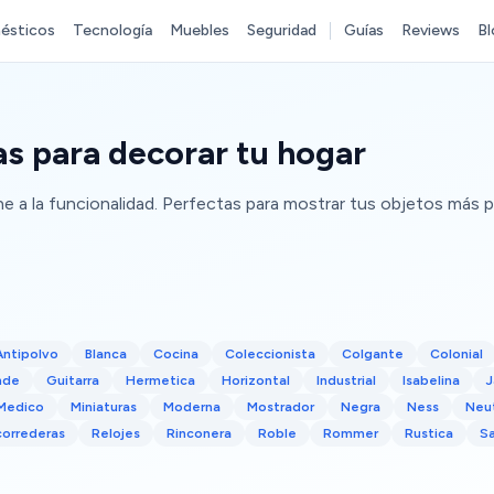
ésticos
Tecnología
Muebles
Seguridad
Guías
Reviews
Bl
as para decorar tu hogar
ne a la funcionalidad. Perfectas para mostrar tus objetos más p
Antipolvo
Blanca
Cocina
Coleccionista
Colgante
Colonial
nde
Guitarra
Hermetica
Horizontal
Industrial
Isabelina
Medico
Miniaturas
Moderna
Mostrador
Negra
Ness
Neu
correderas
Relojes
Rinconera
Roble
Rommer
Rustica
S