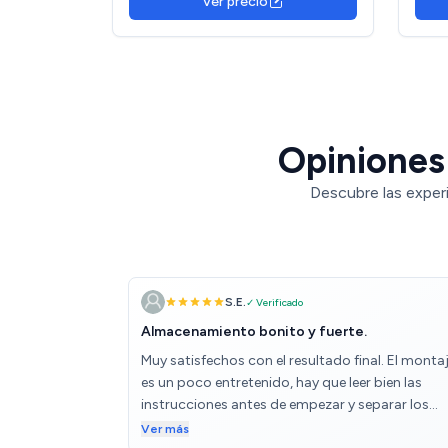
Ver precio
Opiniones 
Descubre las experi
S.E.
✓ Verificado
Almacenamiento bonito y fuerte.
Muy satisfechos con el resultado final. El monta
es un poco entretenido, hay que leer bien las
instrucciones antes de empezar y separar los
diferentes tornillos etc , para ir montando sin
Ver más