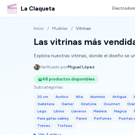
La Claqueta
Electrodom
Inicio
/
Muebles
/
Vitrinas
Las vitrinas más vendid
Explora nuestras vitrinas, donde el diseño se u
Verificado por
Miguel López
48 productos disponibles
Subcategorías:
20 cm
Acrilico
Alta
Aluminio
Antigua
Galletera
Gamer
Giratoria
Gourmet
Gra
Lego
Libros
Llaveros
Madera
Magica
Para gafas oakley
Pared
Perfumes
Puertas 
Trenes
Trofeos
Ver 4 más