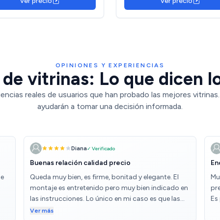
Ver precio
Ver precio
24,4 cm)
OPINIONES Y EXPERIENCIAS
de vitrinas: Lo que dicen l
encias reales de usuarios que han probado las mejores vitrinas
ayudarán a tomar una decisión informada.
Diana
✓ Verificado
Buenas relación calidad precio
En
je
Queda muy bien, es firme, bonitad y elegante. El
Mu
montaje es entretenido pero muy bien indicado en
pre
las instrucciones. Lo único en mi caso es que las
Es
puertas no cierran perfectas xq en medio queda un
Ver más