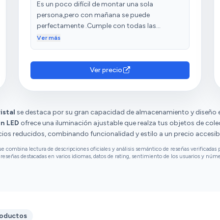
Es un poco difícil de montar una sola
persona,pero con mañana se puede
perfectamente .Cumple con todas las
expectativas que tenía,me encanta . Llegó con
Ver más
una semana hantes deo previsto .
Ver precio
istal
se destaca por su gran capacidad de almacenamiento y diseño ele
on LED
ofrece una iluminación ajustable que realza tus objetos de cole
ios reducidos, combinando funcionalidad y estilo a un precio accesibl
combina lectura de descripciones oficiales y análisis semántico de reseñas verificadas p
reseñas destacadas en varios idiomas, datos de rating, sentimiento de los usuarios y núm
roductos