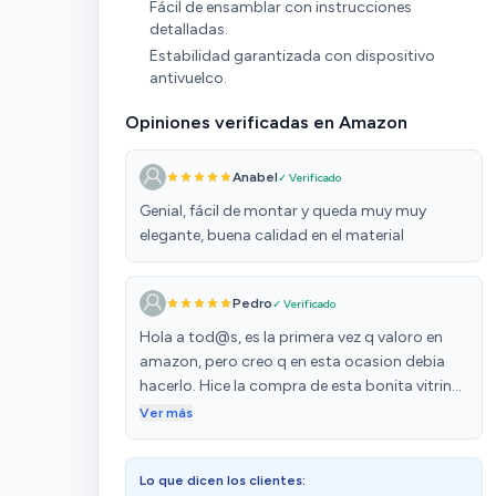
Fácil de ensamblar con instrucciones
detalladas.
Estabilidad garantizada con dispositivo
antivuelco.
Opiniones verificadas en Amazon
Anabel
✓ Verificado
Genial, fácil de montar y queda muy muy
elegante, buena calidad en el material
Pedro
✓ Verificado
Hola a tod@s, es la primera vez q valoro en
amazon, pero creo q en esta ocasion debia
hacerlo. Hice la compra de esta bonita vitrina,
q por cierto cmo explica el vendedor en el
Ver más
enunciado llega en dos cajas distintas. A mi
me llego con seur la primera y la segunda no
Lo que dicen los clientes:
llegava, me puse en contacto con seur y me