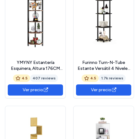
YMYNY Estantería
Furinno Turn-N-Tube
Esquinera, Altura 176CM
Estante Versátil 4 Niveles
Estantería de 5 Niveles,
para Exhibición de Esquina,
4.5
407 reviews
4.5
1.7k reviews
Estante de Escalera,
Espresso/Negro
Mueble de
Ver precio
Ver precio
Almacenamiento, Soporte
para Planta de salón, Estilo
Industrial, Marrón Rústico
HBR006H