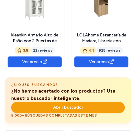
kleankin Armario Alto de
LOLAhome Estantería de
Baño con 2 Puertas de
Madera, Librería con
Vidrio y 3 Estantes
Puertas y Compartimentos
3.5
22 reviews
4.1
928 reviews
Abiertos Columna Auxiliar
Abiertos, Mueble
de Baño para Salón Aseo
almacenaje, Organizador, en
Ver precio
Ver precio
Dormitorio Estilo Moderno
Color Natural de
53x30x162 cm Blanco
120x29x30 cm para para
Estudio, Dormitorio, Salon,
Oficina
¿SIGUES BUSCANDO?
¿No hemos acertado con los productos? Usa
nuestro buscador inteligente.
Abrir buscador
5.000+ BÚSQUEDAS COMPLETADAS ESTE MES