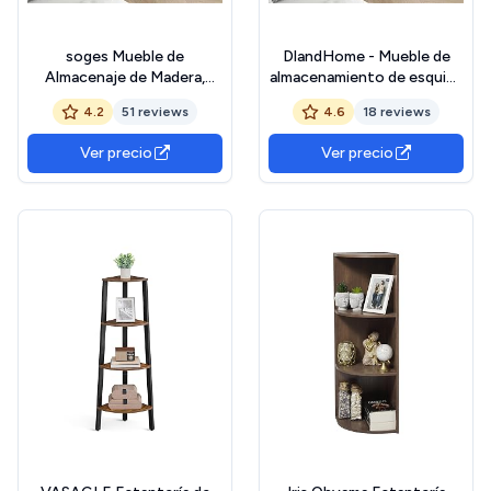
soges Mueble de
DlandHome - Mueble de
Almacenaje de Madera,
almacenamiento de esquina
Armario Esquinero con
de 4 niveles, muebles de
4.2
51 reviews
4.6
18 reviews
Estante de Almacenaje
almacenamiento
para Salón, Comedor,
independientes con
Ver precio
Ver precio
Dormitorio
puertas y estantes para
cocina, sala de estar,
entrada, teca