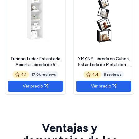
Furinno Luder Estantería
YMYNY Librería en Cubos,
Abierta Librería de 5
Estantería de Metal con 5
Niveles, Blanco
Niveles, Biblioteca, Altura
4.1
17.0k reviews
4.4
8 reviews
180 cm, Armario de Libros,
Estante Abierto, Diseño
Ver precio
Ver precio
geométrico, para Sala de
Estar, Estudio Oficina,
Negro HBC007B
Ventajas y