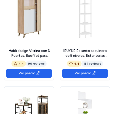
Habitdesign Vitrina con 3
IBUYKE Estante esquinero
Puertas, Bueffet para
de 5 niveles, Estanterias
salón, Modelo Kikua Plus,
Almacenaje, Estanterias de
4.4
96 reviews
4.4
137 reviews
Acabado en Blanco Artik y
exhibición de esquina
Roble Canadian, Medidas:
industrial para sala de estar,
Ver precio
Ver precio
77 cm (Ancho) x 142 cm
dormitorio, cocina, oficina
(Alto) x 33 cm (Fondo)
en casa, blanco WBC010W