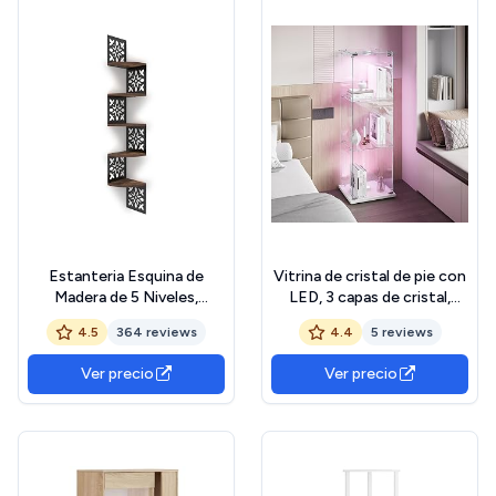
Estanteria Esquina de
Vitrina de cristal de pie con
Madera de 5 Niveles,
LED, 3 capas de cristal,
Estante Esquinero
madera, cristal, vitrina de 1
4.5
364 reviews
4.4
5 reviews
Montado en la Pared en
puerta y cerradura, vitrina
Forma de Flor, Estante
de cristal (blanco, 3 pisos, 1
Ver precio
Ver precio
Esquinero Flotante y
puerta+LED)
Estantería para Salón,
Dormitorio y
Baño(19.5x19.5x1.5cm).