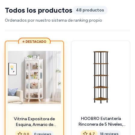
Todos los productos
48 productos
Ordenados por nuestro sistema de ranking propio
⭐ DESTACADO
HOOBRO Estantería
Vitrina Expositora de
Rinconera de 5 Niveles,
Esquina, Armario de
Librería de 148 cm de
Almacenamiento con
4.7
18 reviews
0.0
0 reviews