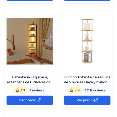
BaÑo, Oficina en Casa,
Moderna de Rinconera
Blanco LBC20WT The
(Blanco, 5 Niveles)
Forest Stewardship
Council
Estantería Esquinera,
Furinno Estante de esquina
estantería de 6 Niveles con
de 5 niveles Haya y blanco 5
Luz LED, Estanteria de
niveles
3.7
5 reviews
4.4
47.1k reviews
Almacenamiento,
Estantería para Plantas,
Ver precio
Ver precio
para Sala de Estar,
Dormitorio, Oficina, Marrón
y Negro