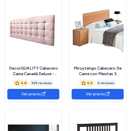
DecorQUALITY Cabecero
Miroytengo Cabecero De
Cama Canadá Deluxe -
Cama con Mesitas 3
Cabezal Tapizado
Cajones Color Cerezo
4.8
109 reviews
0.0
0 reviews
Acolchado de Tela
Antimanchas - Cabecero
Ver precio
Ver precio
Premium Dormitorio (Rosa
Palo, 150x70)