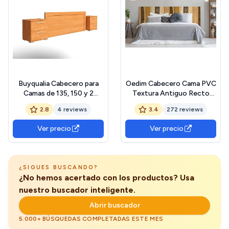
Buyqualia Cabecero para
Oedim Cabecero Cama PVC
Camas de 135, 150 y 2
Textura Antiguo Recto
mesitas de Noche en Color
Vertical Madera Multicolor
2.8
4 reviews
3.4
272 reviews
Cerezo a Juego (2 Cajones,
150x60cm | Disponible en
1 Cabecero)
Varias Medidas | Cabecero
Ver precio
Ver precio
Ligero, Elegante,
Resistente y Económico
¿SIGUES BUSCANDO?
¿No hemos acertado con los productos? Usa
nuestro buscador inteligente.
Abrir buscador
5.000+ BÚSQUEDAS COMPLETADAS ESTE MES