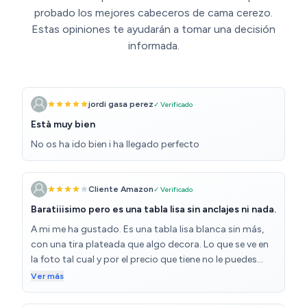
probado los mejores cabeceros de cama cerezo.
Estas opiniones te ayudarán a tomar una decisión
informada.
jordi gasa perez
✓ Verificado
Està muy bien
No os ha ido bien i ha llegado perfecto
Cliente Amazon
✓ Verificado
Baratiiisimo pero es una tabla lisa sin anclajes ni nada.
A mi me ha gustado. Es una tabla lisa blanca sin más,
con una tira plateada que algo decora. Lo que se ve en
la foto tal cual y por el precio que tiene no le puedes
pedir más. Pero pienso que debería ser obligatorio que
Ver más
informasen de que no tiene ningún sistema para
ponerlo en la pared. Es una tabla lisa y YA. El sistema