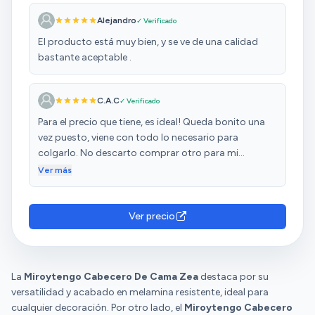
Alejandro
✓ Verificado
El producto está muy bien, y se ve de una calidad
bastante aceptable .
C.A.C
✓ Verificado
Para el precio que tiene, es ideal! Queda bonito una
vez puesto, viene con todo lo necesario para
colgarlo. No descarto comprar otro para mi
segunda residencia!
Ver más
Ver precio
La
Miroytengo Cabecero De Cama Zea
destaca por su
versatilidad y acabado en melamina resistente, ideal para
cualquier decoración. Por otro lado, el
Miroytengo Cabecero