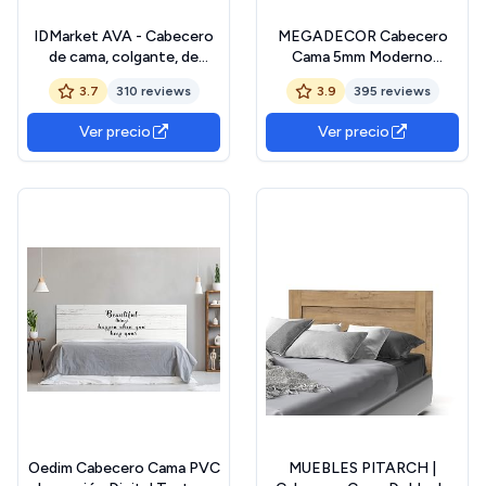
IDMarket AVA - Cabecero
MEGADECOR Cabecero
de cama, colgante, de
Cama 5mm Moderno
listones (240 cm, madera
Mandala, Minimalista.
3.7
310 reviews
3.9
395 reviews
clara y estantes blancos)
Modelo Quinnipiac
(150x60cm), Cabecero
Ver precio
Ver precio
Resistente y Elegante.
Cabecero de Cama
Duradero y Económico,
Fabricado en PVC
Espumado
Oedim Cabecero Cama PVC
MUEBLES PITARCH |