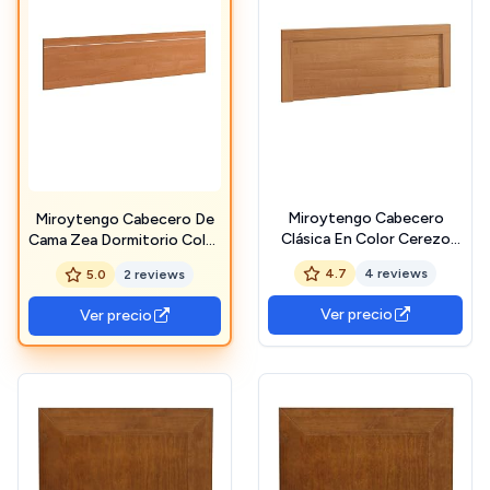
Miroytengo Cabecero
Miroytengo Cabecero De
Clásica En Color Cerezo
Cama Zea Dormitorio Color
155x60x3 cm para
Cerezo 158 cm
4.7
4 reviews
5.0
2 reviews
Dormitorio
Ver precio
Ver precio