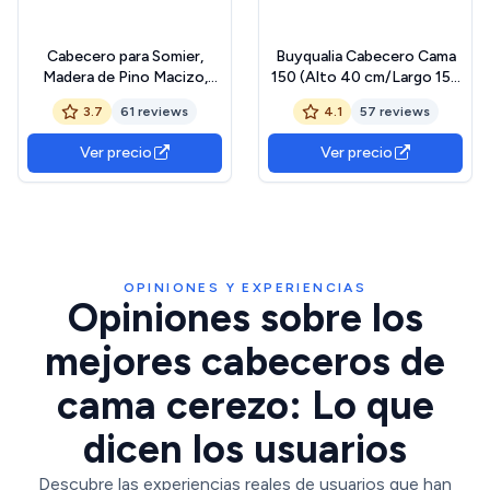
Cabecero para Somier,
Buyqualia Cabecero Cama
Madera de Pino Macizo,
150 (Alto 40 cm/Largo 158
Serie Kalpe. Medidas: 110x2
cm/Grosor 1.5 cm)
3.7
61 reviews
4.1
57 reviews
cm (altoxfondo),
(Cerezo)
Diferentes Medidas de
Ver precio
Ver precio
somier y Elementos a
Juego. (para somier 150,
Cerezo)
OPINIONES Y EXPERIENCIAS
Opiniones sobre los
mejores cabeceros de
cama cerezo: Lo que
dicen los usuarios
Descubre las experiencias reales de usuarios que han