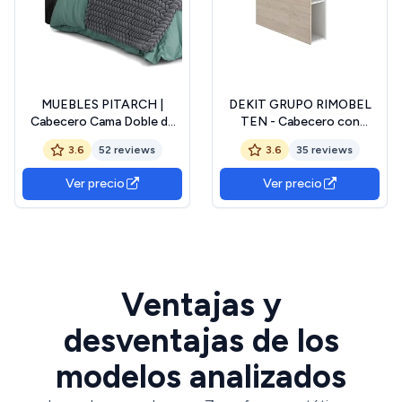
MUEBLES PITARCH |
DEKIT GRUPO RIMOBEL
Cabecero Cama Doble de
TEN - Cabecero con
150 Moderno Industrial,
estantes para cama de 90 -
3.6
52 reviews
3.6
35 reviews
Robe Gold, 50x160x1,6cm,
NATURAL/BLANCO - 96 x
Dormitorio de Matrimonio,
23,4 x 99
Ver precio
Ver precio
Colección Camila
Ventajas y
desventajas de los
modelos analizados