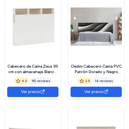
Cabecero de Cama Zeus 95
Oedim Cabecero Cama PVC
cm con almacenaje Blanco,
Patrón Dorado y Negro
2 Puertas 9 Huecos
135x60cm | Disponible en
4.2
95 reviews
2.5
14 reviews
Varias Medidas | Cabecero
Ligero, Elegante,
Ver precio
Ver precio
Resistente y Económico