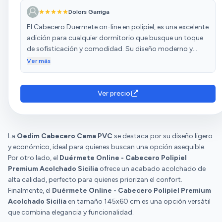
Dolors Garriga
El Cabecero Duermete on-line en polipiel, es una excelente
adición para cualquier dormitorio que busque un toque
de sofisticación y comodidad. Su diseño moderno y
líneas limpias lo convierten en un elemento versátil que se
Ver más
adapta a distintos estilos de decoración, desde lo
minimalista hasta lo más clásico. Lo que más me gusta:
✅ Calidad del material: La polipiel/tela es suave al tacto,
Ver precio
resistente y fácil de limpiar, ideal para el día a día. ✅
Diseño acolchado: Proporciona un soporte cómodo
para la espalda, perfecto para leer o relajarse en la cama.
La
Oedim Cabecero Cama PVC
✅ Instalación sencilla: Viene con instrucciones claras y se
se destaca por su diseño ligero
y económico, ideal para quienes buscan una opción asequible.
monta fácilmente en la mayoría de camas. ✅ Variedad de
Por otro lado, el
colores: Permite elegir el tono que mejor combine con la
Duérmete Online - Cabecero Polipiel
Premium Acolchado Sicilia
decoración de tu habitación. A tener en cuenta:
ofrece un acabado acolchado de
alta calidad, perfecto para quienes priorizan el confort.
Asegúrate de medir el espacio disponible antes de
Finalmente, el
comprarlo, ya que su tamaño puede variar según el
Duérmete Online - Cabecero Polipiel Premium
Acolchado Sicilia
modelo. Conclusión: Si buscas un cabecero que combine
en tamaño 145x60 cm es una opción versátil
que combina elegancia y funcionalidad.
estilo, durabilidad y confort a un precio razonable, el