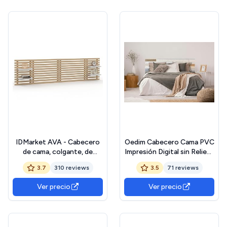
IDMarket AVA - Cabecero
Oedim Cabecero Cama PVC
de cama, colgante, de
Impresión Digital sin Relieve
listones (240 cm, madera
Textura Madera 150 x 60
3.7
310 reviews
3.5
71 reviews
clara y estantes blancos)
cm | Disponible en Varias
Medidas | Cabecero Ligero,
Ver precio
Ver precio
Elegante, Resistente y
Económico