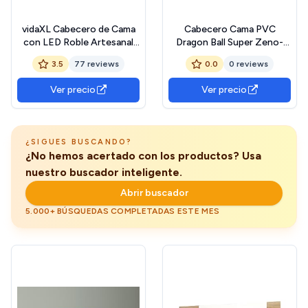
vidaXL Cabecero de Cama
Cabecero Cama PVC
con LED Roble Artesanal
Dragon Ball Super Zeno-
140x17x102 cm, cabecero,
Sama |100x60cm |
3.5
77 reviews
0.0
0 reviews
Armario de Cama, cabecero
Producto Oficial y Original |
con estantería, cabecero
Cabecero Ligero, Elegante,
Ver precio
Ver precio
de Cama con almacenaje
Resistente y Económico |
DBS
¿SIGUES BUSCANDO?
¿No hemos acertado con los productos? Usa
nuestro buscador inteligente.
Abrir buscador
5.000+ BÚSQUEDAS COMPLETADAS ESTE MES