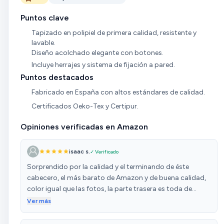
Puntos clave
Tapizado en polipiel de primera calidad, resistente y
lavable.
Diseño acolchado elegante con botones.
Incluye herrajes y sistema de fijación a pared.
Puntos destacados
Fabricado en España con altos estándares de calidad.
Certificados Oeko-Tex y Certipur.
Opiniones verificadas en Amazon
isaac s.
✓ Verificado
Sorprendido por la calidad y el terminando de éste
cabecero, el más barato de Amazon y de buena calidad,
color igual que las fotos, la parte trasera es toda de
madera, no es sólo un marco, si no todo, bien mulllido,
Ver más
blandito. Encantado.