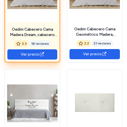
Oedim Cabecero Cama
Oedim Cabecero Cama
Geométrico Madera,
Madera Dream, cabecero
cabecero Decorativo para
Decorativo para Camas,
2.2
21 reviews
3.3
18 reviews
Camas, decoración para
decoración para
Habitaciones
Habitaciones
Ver precio
Ver precio