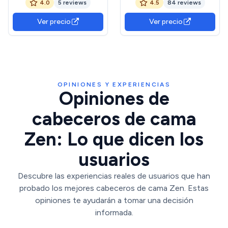
4.0
5 reviews
4.5
84 reviews
Mate y Sahara Mueble
Matrimonio, Modelo Enzo,
220x50cm
Acabado en Roble Nodi y
Ver precio
Ver precio
Gris Antracita, Medidas:
160cm (Ancho) x 60 cm
(Alto) x 2,5 cm (Fondo),
0Z6076W
OPINIONES Y EXPERIENCIAS
Opiniones de
cabeceros de cama
Zen: Lo que dicen los
usuarios
Descubre las experiencias reales de usuarios que han
probado los mejores cabeceros de cama Zen. Estas
opiniones te ayudarán a tomar una decisión
informada.