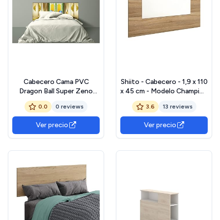
Cabecero Cama PVC
Shiito - Cabecero - 1,9 x 110
Dragon Ball Super Zeno
x 45 cm - Modelo Champion
Sama |200x60cm |
- Camas de 90 - Diseño
0.0
0 reviews
3.6
13 reviews
Producto Oficial y Original |
Nórdico - Fijación a la Pared
Cabecero Ligero, Elegante,
- Estilo Juvenil - Roble
Ver precio
Ver precio
Resistente y Económico |
Cambria y Blanco
DBS