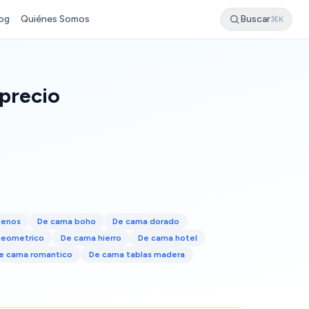
og
Quiénes Somos
Buscar
⌘K
precio
uenos
De cama boho
De cama dorado
geometrico
De cama hierro
De cama hotel
e cama romantico
De cama tablas madera