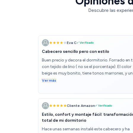
Opiniones d
Descubre las experie
Eva C
✓ Verificado
Cabecero sencillo pero con estilo
Buen precio y decora el dormitorio. Forrado en t
con tejido de lino ( no se el porcentaje). El color
beige es muy bonito, tiene tonos marrones, y un
aspecto natural que lo embellece. El cabecero q
Ver más
compre en blanco lo devolví porque tiene otro
aspecto , no está igual de conseguido.
Cliente Amazon
✓ Verificado
Estilo, confort y montaje fácil: transformació
total de mi dormitorio
Hace unas semanas instalé este cabecero y ha