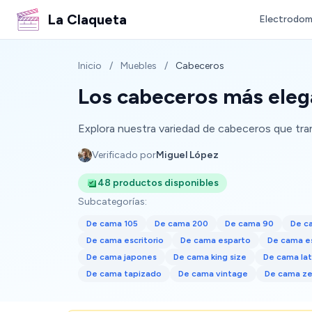
La Claqueta
Electrodom
Inicio
/
Muebles
/
Cabeceros
Los cabeceros más elega
Explora nuestra variedad de cabeceros que tra
Verificado por
Miguel López
48 productos disponibles
Subcategorías:
De cama 105
De cama 200
De cama 90
De c
De cama escritorio
De cama esparto
De cama e
De cama japones
De cama king size
De cama la
De cama tapizado
De cama vintage
De cama z