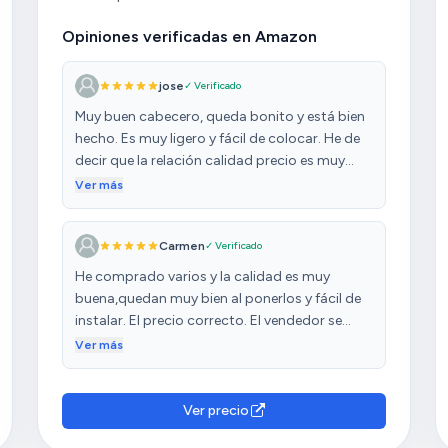
Opiniones verificadas en Amazon
jose
✓ Verificado
Muy buen cabecero, queda bonito y está bien
hecho. Es muy ligero y fácil de colocar. He de
decir que la relación calidad precio es muy
buena. El color es precioso, muy acertado el
Ver más
beige. Buenas compra.
Carmen
✓ Verificado
He comprado varios y la calidad es muy
buena,quedan muy bien al ponerlos y fácil de
instalar. El precio correcto. El vendedor se
pone en contacto después para preguntar si
Ver más
todo estaba bien,se agradece que se
preocupen.
Ver precio