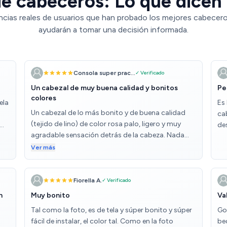
e cabeceros: Lo que dicen 
ncias reales de usuarios que han probado los mejores cabecero
ayudarán a tomar una decisión informada.
Consola super prac...
✓ Verificado
Un cabezal de muy buena calidad y bonitos
Pe
colores
ela
Es
Un cabezal de lo más bonito y de buena calidad
ca
(tejido de lino) de color rosa palo, ligero y muy
de
agradable sensación detrás de la cabeza. Nada
ue
más falta por un buen sostén y para un sueño muy
Ver más
tranquilo. Además se posiciona fácilmente en la
pared y se agradece. 👌🏻👌🏻👌🏻👌🏻👌🏻
Fiorella A.
✓ Verificado
n
Muy bonito
Va
Tal como la foto, es de tela y súper bonito y súper
Go
fácil de instalar, el color tal. Como en la foto
be