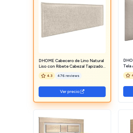
DHOM
DHOME Cabecero de Lino Natural
Tela
Liso con Ribete Cabezal Tapizado
Cabe
Cama Dormitorio Moderno Top
4.3
476 reviews
Beig
Trending (Beige, 160cm (Camas
150/160))
Ver precio