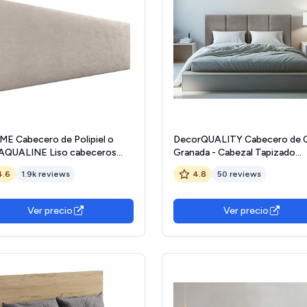
E Cabecero de Polipiel o
DecorQUALITY Cabecero de 
 AQUALINE Liso cabeceros
Granada - Cabezal Tapizado
zal tapizado Cama Lujo (Tela
Acolchado de Tela Antimancha
4.6
1.9k reviews
4.8
50 reviews
e, 135cm (Camas 120/135/140))
Cabecero Premium Dormitorio
(Gris 180x70)
Ver precio
Ver precio