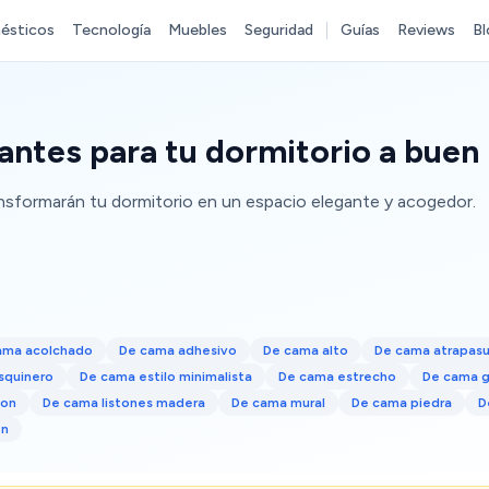
ésticos
Tecnología
Muebles
Seguridad
Guías
Reviews
Bl
ntes para tu dormitorio a buen 
nsformarán tu dormitorio en un espacio elegante y acogedor.
ama acolchado
De cama adhesivo
De cama alto
De cama atrapas
squinero
De cama estilo minimalista
De cama estrecho
De cama 
ton
De cama listones madera
De cama mural
De cama piedra
D
en