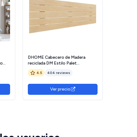
DHOME Cabecero de Madera
to
reciclada DM Estilo Palet
a
Horizontal Cama Palets Herrajes
4.5
404 reviews
en
incluidos (135x46 Palet 5, Madera
ro,
Natural)
ómico
Ver precio