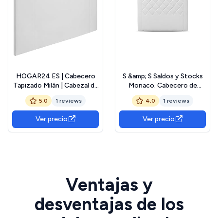
HOGAR24 ES | Cabecero
S &amp; S Saldos y Stocks
Tapizado Milán | Cabezal de
Monaco. Cabecero de
Cama Acolchado | Tapizado
Cama en Polipiel. 130 cm de
5.0
1 reviews
4.0
1 reviews
en Polipiel de Alta Gama |
Alto (para 135 o 150)
Color Blanco | Medida:
Blanco 150x130 cm
Ver precio
Ver precio
140x110x5 cm (Cama
135/140 cm)
Ventajas y
desventajas de los