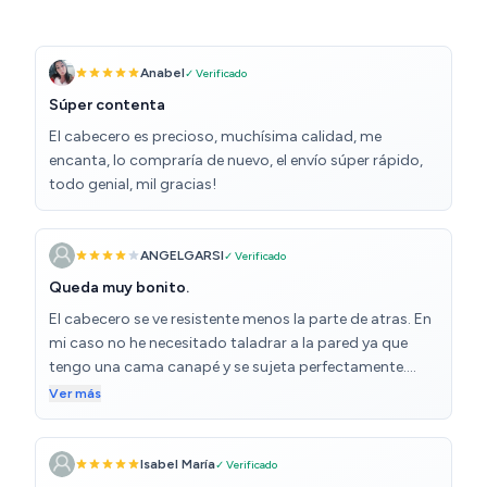
Anabel
✓ Verificado
Súper contenta
El cabecero es precioso, muchísima calidad, me
encanta, lo compraría de nuevo, el envío súper rápido,
todo genial, mil gracias!
ANGELGARSI
✓ Verificado
Queda muy bonito.
El cabecero se ve resistente menos la parte de atras. En
mi caso no he necesitado taladrar a la pared ya que
tengo una cama canapé y se sujeta perfectamente.
Estoy contento relación calidad precio
Ver más
Isabel María
✓ Verificado