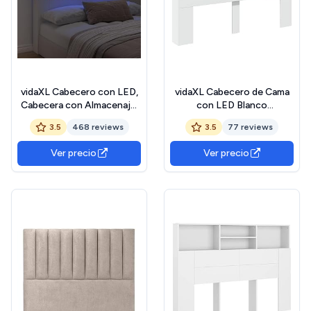
vidaXL Cabecero con LED,
vidaXL Cabecero de Cama
Cabecera con Almacenaje,
con LED Blanco
Cabezal de Cama, Cabecero
160x17x102 cm
3.5
468 reviews
3.5
77 reviews
para Dormitorio, Madera de
Ingeniería Blanco
Ver precio
Ver precio
160x18,5x103,5 cm