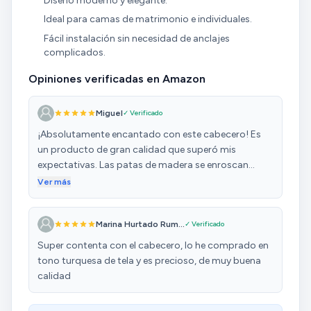
Diseño moderno y elegante.
Ideal para camas de matrimonio e individuales.
Fácil instalación sin necesidad de anclajes
complicados.
Opiniones verificadas en Amazon
Miguel
✓ Verificado
​¡Absolutamente encantado con este cabecero! Es
un producto de gran calidad que superó mis
expectativas. Las patas de madera se enroscan
fácilmente, y el cabecero queda perfectamente
Ver más
colocado con el simple apoyo de la cama, sin
necesidad de anclajes complicados. ​La tela es
Marina Hurtado Rum...
✓ Verificado
increíblemente suave al tacto y el color es idéntico al
de la foto, lo cual es un gran punto a favor. Además,
Super contenta con el cabecero, lo he comprado en
los acabados son impecables, lo que demuestra la
tono turquesa de tela y es precioso, de muy buena
buena manufactura. ​Un detalle que me sorprendió
calidad
gratamente fue la rapidez del envío, ¡llegó incluso un
día antes de lo esperado! Sin duda, ha sido un gran