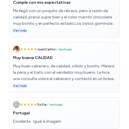
Cumple con mis expectativas
Me llegó con un poquito de retraso, pero a razón de
calidad, precio super bien y el color marrón chocolate
muy bonito y en perfecto estado.Los ositos gominola
todo un detalle por parte del vendedor. En general
Ver más
satisfecha con mi compra.
JuanCarlos
✓ Verificado
Muy buena CALIDAD
Muy buen cabecero, de calidad, sólido y bonito. Merece
la pena y el trato con el vendedor muy bueno. Le hice
una consulta sobre el cabecero y contestó en un breve
espacio de tiempo y hemos seguido la entrega ambos.
Ver más
En dos días lo he tenido en casa
Sofia
✓ Verificado
Portugal
Excelente . Igual à imagem