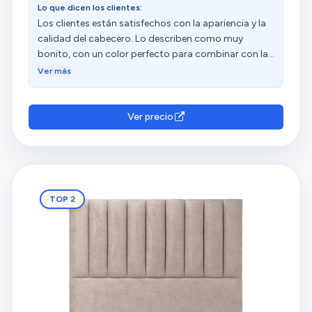
acierto. Es muy bonito, incluso más impresionante
Lo que dicen los clientes:
en persona que en las imágenes. ¡Lo recomiendo
Los clientes están satisfechos con la apariencia y la
totalmente!
calidad del cabecero. Lo describen como muy
bonito, con un color perfecto para combinar con la
decoración. Destacan su excelente relación calidad-
Ver más
precio y lo consideran una buena compra. Además,
valoran su fácil instalación, ajuste y ligereza.
Ver precio
TOP 2