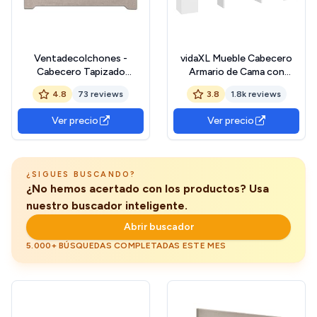
Ventadecolchones -
vidaXL Mueble Cabecero
Cabecero Tapizado
Armario de Cama con
Acolchado de Dormitorio
Almacenaje Pared
4.8
73 reviews
3.8
1.8k reviews
Franjas Verticales Largo en
Dormitorio Estantería
Tela Antimanchas Crudo y
Habitación Libros
Ver precio
Ver precio
Medida 151 x 125 cm para
Decoraciones Blanco
Camas de 135 ó 150
140x19x103,5 cm
¿SIGUES BUSCANDO?
¿No hemos acertado con los productos? Usa
nuestro buscador inteligente.
Abrir buscador
5.000+ BÚSQUEDAS COMPLETADAS ESTE MES