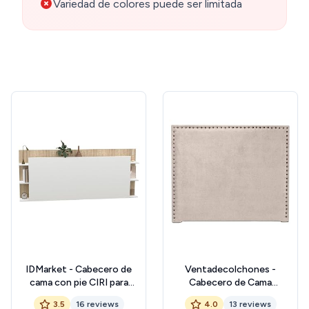
Variedad de colores puede ser limitada
IDMarket - Cabecero de
Ventadecolchones -
cama con pie CIRI para
Cabecero de Cama
cama de 140 y 160 cm con
Tapizado en Tela
3.5
16 reviews
4.0
13 reviews
almacenamiento, color
Antimanchas Crudo