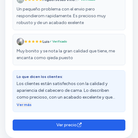
Un pequeño problema con el envio pero
respondierom rapidamente. Es precioso muy
robusto y de un acabado exelente
Luis
✓ Verificado
Muy bonito y se nota la gran calidad que tiene, me
encanta como qieda puesto
Lo que dicen los clientes:
Los clientes están satisfechos con la calidad y
apariencia del cabecero de cama. Lo describen
como precioso, con un acabado excelente y que
queda muy bien en la habitación. Además,
Ver más
consideran que ofrece una excelente relación
calidad-precio y que la polipiel gruesa y bien
rematada es ideal. Sin embargo, tienen opiniones
Ver precio
diversas sobre su peso.