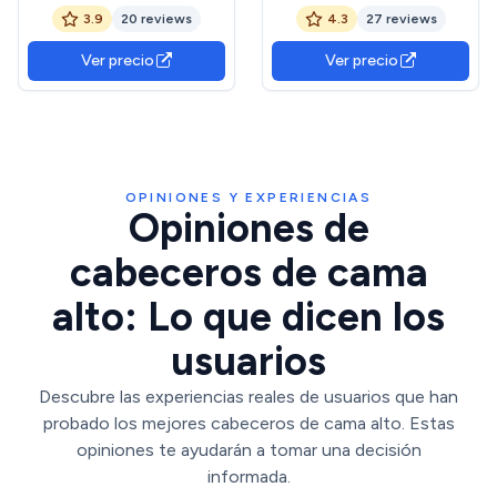
Color Cambrian Grafito,
Mod. Florida Costura Vista
3.9
20 reviews
4.3
27 reviews
Cabezal Cama Matrimonio,
y Botones-Cabecero
Medidas: 120 cm (Alto) x
Tapizado en Polipiel para
Ver precio
Ver precio
160 cm (Ancho) x 3.8
Niños, Juvenil, Matrimonio-
(Fondo)
Cabezal de Colgar. (Blanco-
Plata, 150x70)
OPINIONES Y EXPERIENCIAS
Opiniones de
cabeceros de cama
alto: Lo que dicen los
usuarios
Descubre las experiencias reales de usuarios que han
probado los mejores cabeceros de cama alto. Estas
opiniones te ayudarán a tomar una decisión
informada.