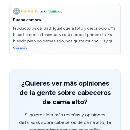
mark
✓ Verificado
Buena compra
Producto de calidad! Igual que la foto y descripción. Ya
hace tiempo lo tenemos y está como el primer día. Es
blando pero no demasiado, nos gusta mucho. Hay que
tener en cuenta que como es de calidad también pesa,
Ver más
harían falta 2 personas para subirlo por unas escaleras.
¿Quieres ver más opiniones
de la gente sobre cabeceros
de cama alto?
Si quieres leer más reseñas y opiniones
detalladas sobre cabeceros de cama alto, te
recomendamos revisar las reseñas