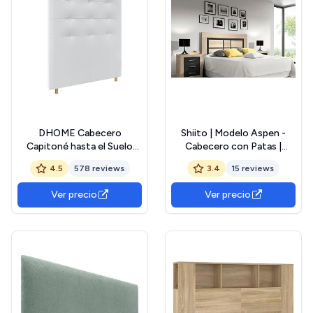
DHOME Cabecero
Shiito | Modelo Aspen -
Capitoné hasta el Suelo
Cabecero con Patas |
Cabezal 8cm tapizado
Acabado en Cambria -
4.5
578 reviews
3.4
15 reviews
ACUALINE Tela y Polipiel
Grafito
para Cama Dormitorio
Ver precio
Ver precio
(90x120cm (80/90),
Polipiel Blanco)