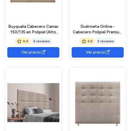
Buyqualia Cabecero Camas
Duérmete Online -
150/135 en Polipiel (Alto
Cabecero Polipiel Premium
120 / Largo 160 / Ancho 4)
Acolchado Sicilia Medidas
0.0
0 reviews
3.0
2 reviews
(Vison)
145 x 60 cm (Cama de 135 y
140) Blanco
Ver precio
Ver precio