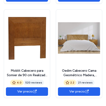
Moblit Cabecero para
Oedim Cabecero Cama
Somier de 90 cm Realizado
Geométrico Madera,
en Madera de Pino Macizo
cabecero Decorativo para
4.0
520 reviews
2.2
21 reviews
Color Cerezo Claro Serie
Camas, decoración para
Kalpe Medida (110x100x2)
Habitaciones
Ver precio
Ver precio
cm (AltoxAnchoXFondo)
Robusto y Duradero