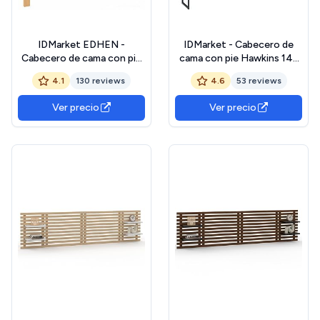
IDMarket EDHEN -
IDMarket - Cabecero de
Cabecero de cama con pie
cama con pie Hawkins 145
(140 cm), diseño de
cm, madera oscura, diseño
4.1
130 reviews
4.6
53 reviews
cannabos y madera
industrial
Ver precio
Ver precio