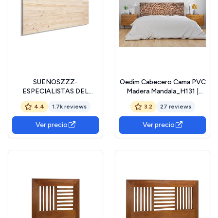
SUENOSZZZ-
Oedim Cabecero Cama PVC
ESPECIALISTAS DEL
Madera Mandala_H131 |
DESCANSO Cabecero de
Disponible en Varias
4.4
1.7k reviews
3.2
27 reviews
Cama de Madera
Medidas | Cabecero Ligero,
TREVINCA Color Crudo
Elegante, Resistente y
Ver precio
Ver precio
para Pared. Cabecero de
Económico (Madera Oscura
Tablas Horizontales. Estilo
Mandala_H131, 135x60cm)
Vintage, para Camas de 90
y 105