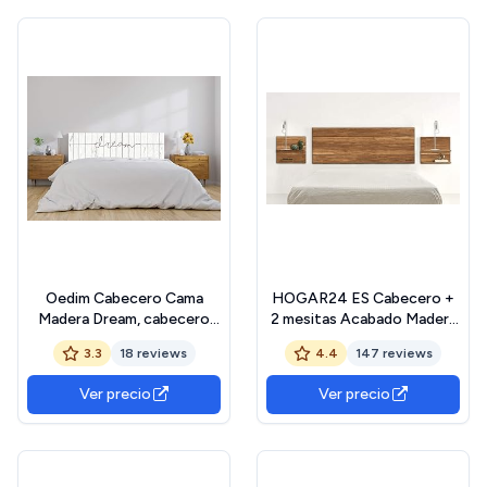
Oedim Cabecero Cama
HOGAR24 ES Cabecero +
Madera Dream, cabecero
2 mesitas Acabado Madera
Decorativo para Camas,
Maciza Natural, Medidas
3.3
18 reviews
4.4
147 reviews
decoración para
155 x 60 x 2 cm
Habitaciones
Ver precio
Ver precio