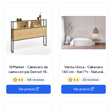
IDMarket - Cabecero de
Venta-Unica - Cabecero
cama con pie Detroit 165
140 cm - Rat√°n - Natural -
cm, madera y metal, color
FLOSIA
4.5
135 reviews
4.4
20 reviews
negro
Ver precio
Ver precio