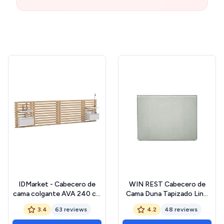
IDMarket - Cabecero de
WIN REST Cabecero de
cama colgante AVA 240 cm
Cama Duna Tapizado Lino
con mesita de noche +
Tela Antimanchas, Fibras
3.4
63 reviews
4.2
48 reviews
cajón de madera clara y
Naturales, Tacto Fresco,
blanca
Moderno y Elegante, Color