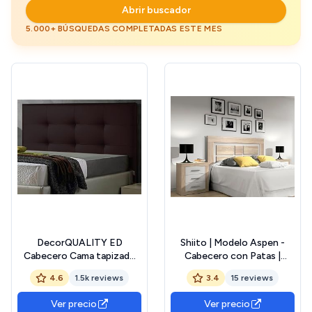
Abrir buscador
5.000+ BÚSQUEDAS COMPLETADAS ESTE MES
DecorQUALITY ED
Shiito | Modelo Aspen -
Cabecero Cama tapizado
Cabecero con Patas |
Polipiel Mod. Texas Todas
Acabado en Cambria -
4.6
1.5k reviews
3.4
15 reviews
Las Medidas y Colores
Blanco
(Marron wengue, 150 * 70)
Ver precio
Ver precio