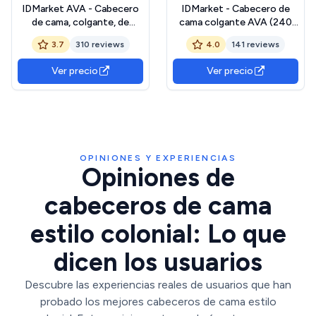
IDMarket AVA - Cabecero
IDMarket - Cabecero de
de cama, colgante, de
cama colgante AVA (240
listones (240 cm, madera
cm, madera envejecida y
3.7
310 reviews
4.0
141 reviews
clara y estantes blancos)
estantes negros)
Ver precio
Ver precio
OPINIONES Y EXPERIENCIAS
Opiniones de
cabeceros de cama
estilo colonial: Lo que
dicen los usuarios
Descubre las experiencias reales de usuarios que han
probado los mejores cabeceros de cama estilo