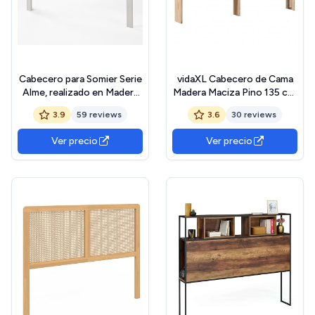
Cabecero para Somier Serie
vidaXL Cabecero de Cama
Alme, realizado en Madera
Madera Maciza Pino 135 cm,
de Pino Macizo. Medidas
Rústico Marrón, Queen,
3.9
59 reviews
3.6
30 reviews
100X2 cm(altoXfondo)
Estantes, Montaje en
(para somier 135, Blanco
Marco de Cama
Ver precio
Ver precio
Lavado)