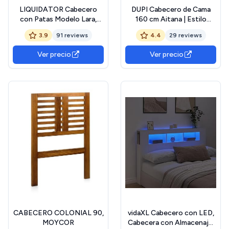
LIQUIDATOR Cabecero
DUPI Cabecero de Cama
con Patas Modelo Lara,
160 cm Aitana | Estilo
Color Cambrian Blanco,
Nórdico | Incluye Herrajes
3.9
91 reviews
4.4
29 reviews
Cabezal Cama Matrimonio,
para Pared | Compatible
Medidas: 120 cm (Alto) x
con Mesitas de Noche |
Ver precio
Ver precio
160 cm (Ancho) x 3.8
para Cama de 150 cm |
(Fondo)
Madera | Taupe
CABECERO COLONIAL 90,
vidaXL Cabecero con LED,
MOYCOR
Cabecera con Almacenaje,