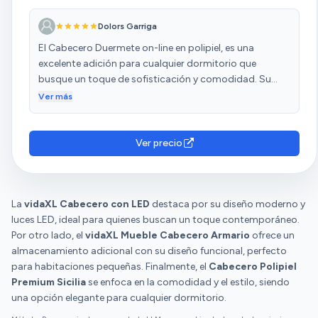
Dolors Garriga
El Cabecero Duermete on-line en polipiel, es una
excelente adición para cualquier dormitorio que
busque un toque de sofisticación y comodidad. Su
diseño moderno y líneas limpias lo convierten en un
Ver más
elemento versátil que se adapta a distintos estilos de
decoración, desde lo minimalista hasta lo más clásico.
Lo que más me gusta: ✅ Calidad del material: La
Ver precio
polipiel/tela es suave al tacto, resistente y fácil de
limpiar, ideal para el día a día. ✅ Diseño acolchado:
Proporciona un soporte cómodo para la espalda,
La
vidaXL Cabecero con LED
perfecto para leer o relajarse en la cama. ✅ Instalación
destaca por su diseño moderno y
luces LED, ideal para quienes buscan un toque contemporáneo.
sencilla: Viene con instrucciones claras y se monta
Por otro lado, el
fácilmente en la mayoría de camas. ✅ Variedad de
vidaXL Mueble Cabecero Armario
ofrece un
almacenamiento adicional con su diseño funcional, perfecto
colores: Permite elegir el tono que mejor combine con
para habitaciones pequeñas. Finalmente, el
la decoración de tu habitación. A tener en cuenta:
Cabecero Polipiel
Premium Sicilia
Asegúrate de medir el espacio disponible antes de
se enfoca en la comodidad y el estilo, siendo
una opción elegante para cualquier dormitorio.
comprarlo, ya que su tamaño puede variar según el
modelo. Conclusión: Si buscas un cabecero que