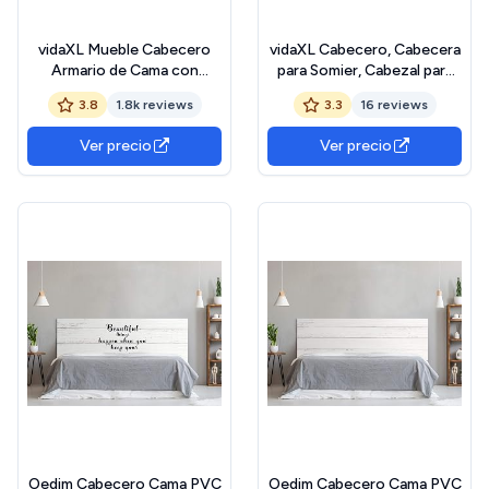
vidaXL Mueble Cabecero
vidaXL Cabecero, Cabecera
Armario de Cama con
para Somier, Cabezal para
Almacenaje Pared
Estructura Armazón Marco
3.8
1.8k reviews
3.3
16 reviews
Dormitorio Estantería
de Cama, Cabecero para
Habitación Libros
Dormitorio Hogar, Metal
Ver precio
Ver precio
Decoraciones Blanco
Negro 90 cm
140x19x103,5 cm
Oedim Cabecero Cama PVC
Oedim Cabecero Cama PVC