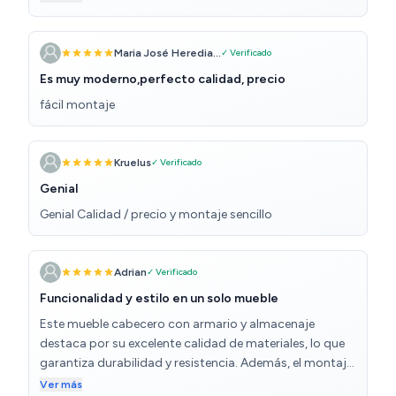
días Recomendable: máster en transcripción de lenguas
antiguas, ingeniero estructurista y una cuadrilla de
montadores aeroespaciales.
Maria José Heredia...
✓ Verificado
Es muy moderno,perfecto calidad, precio
fácil montaje
Kruelus
✓ Verificado
Genial
Genial Calidad / precio y montaje sencillo
Adrian
✓ Verificado
Funcionalidad y estilo en un solo mueble
Este mueble cabecero con armario y almacenaje
destaca por su excelente calidad de materiales, lo que
garantiza durabilidad y resistencia. Además, el montaje
es muy sencillo, con instrucciones claras que hacen que
Ver más