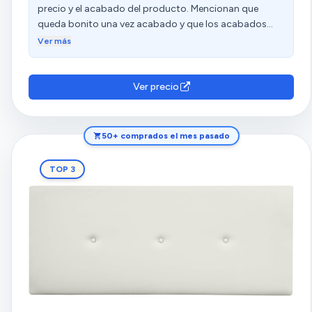
precio y el acabado del producto. Mencionan que
queda bonito una vez acabado y que los acabados
son aceptables para su uso. Sin embargo, algunos
Ver más
clientes expresan su insatisfacción con la resistencia,
los materiales y la calidad de las piezas. Las opiniones
sobre el montaje y el ajuste son diversas.
Ver precio
50+ comprados el mes pasado
TOP 3