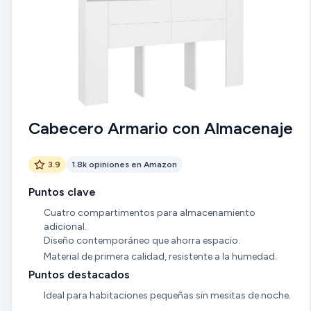
justitas, pero que cumple y queda bien puesto.
puedes encontrar en las grandes superficies,
zapateros, mesitas, etc... De ese precio, en mi opinión si
este mueble lo compras ya montado en una tienda
seguramente valga más del doble, porque si es verdad
que el montaje es complicado,
Cabecero Armario con Almacenaje
3.9
1.8k opiniones en Amazon
Puntos clave
Cuatro compartimentos para almacenamiento
adicional.
Diseño contemporáneo que ahorra espacio.
Material de primera calidad, resistente a la humedad.
Puntos destacados
Ideal para habitaciones pequeñas sin mesitas de noche.