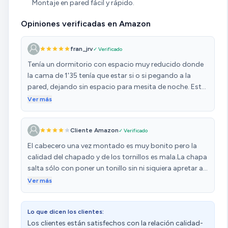
Montaje en pared fácil y rápido.
Opiniones verificadas en Amazon
fran_jrv
✓ Verificado
Tenía un dormitorio con espacio muy reducido donde
la cama de 1'35 tenía que estar si o si pegando a la
pared, dejando sin espacio para mesita de noche. Este
cabecero le vino como anillo al dedo para poder tener
Ver más
sitio donde poner el móvil cuando te vas a dormir y
otras cosas. Tuve que hacerle un par de ajustes ya que
Cliente Amazon
✓ Verificado
tengo rodapié en casa y este mueble no viene
preparado para ello, y le hice un agujero para poder
El cabecero una vez montado es muy bonito pero la
meter una regleta para poder cargar los teléfonos,
calidad del chapado y de los tornillos es mala.La chapa
meterle luces led, etc. En definitiva un buen producto y
salta sólo con poner un tonillo sin ni siquiera apretar al
a un precio asequible.
igual que maderita de unión.En definitiva hay que tener
Ver más
mucho cuidado al montarlo pero el resultado es bueno
sobre todo teniendo en cuenta el precio.Es muy
Lo que dicen los clientes:
práctico los estantes ,así no hace falta mesilla de
Los clientes están satisfechos con la relación calidad-
noche en habitaciones con poco espacio.