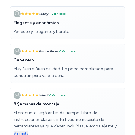
Leidy
✓ Verificado
Elegante y económico
Perfecto y.. elegante y barato
Annie Rees
✓ Verificado
Cabecero
Muy fuerte. Buen calidad. Un poco complicado para
construir pero vale la pena.
Iván f
✓ Verificado
8 $emanas de montaje
El producto llegó antes de tiempo. Libro de
instrucciones claras e intuitivas, no necesita de
herramientas ya que vienen incluidas, el embalaje muy
cuidado y limpio. Tiempo de monateje: entre 30 min y 3
Ver más