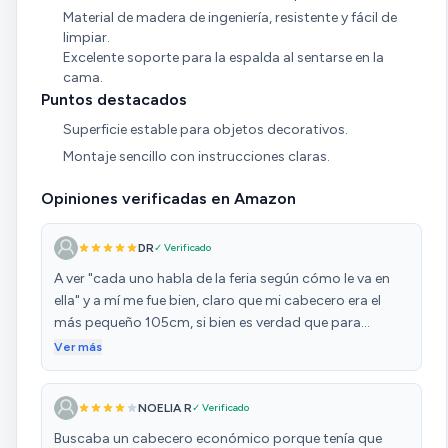
Material de madera de ingeniería, resistente y fácil de
limpiar.
Excelente soporte para la espalda al sentarse en la
cama.
Puntos destacados
Superficie estable para objetos decorativos.
Montaje sencillo con instrucciones claras.
Opiniones verificadas en Amazon
DR
✓ Verificado
A ver "cada uno habla de la feria según cómo le va en
ella" y a mí me fue bien, claro que mi cabecero era el
más pequeño 105cm, si bien es verdad que para
montarlo hay que ser un poco manitas y haber
Ver más
montado otros muebles de este tipo antes, mi consejo
es: disponer de un espacio grande donde poder
NOELIA R
✓ Verificado
esparcir todas las piezas y antes de atornillar nada y
identificarlas si es preciso ayudarse con posits, cada
Buscaba un cabecero económico porque tenía que