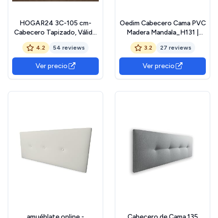
HOGAR24 3C-105 cm-
Oedim Cabecero Cama PVC
Cabecero Tapizado, Válido
Madera Mandala_H131 |
para Cama 90-105 cm,
Disponible en Varias
4.2
54 reviews
3.2
27 reviews
Color Blanco
Medidas | Cabecero Ligero,
Elegante, Resistente y
Ver precio
Ver precio
Económico (Madera Clara
Mandala_H131, 150x60cm)
amuéblate online -
Cabecero de Cama 135