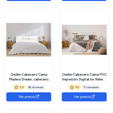
Oedim Cabecero Cama
Oedim Cabecero Cama PVC
Madera Dream, cabecero
Impresión Digital sin Relieve
Decorativo para Camas,
Textura Madera 150 x 60
3.3
18 reviews
3.5
71 reviews
decoración para
cm | Disponible en Varias
Habitaciones
Medidas | Cabecero Ligero,
Ver precio
Ver precio
Elegante, Resistente y
Económico