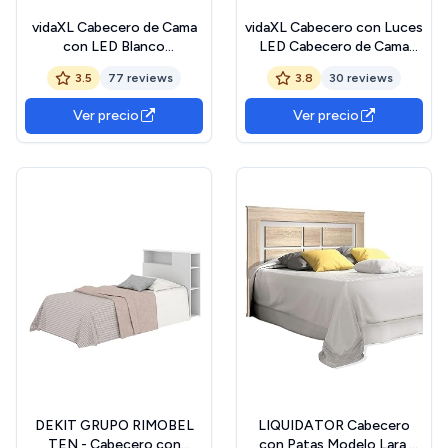
vidaXL Cabecero de Cama
vidaXL Cabecero con Luces
con LED Blanco
LED Cabecero de Cama
100x17x102 cm
Cabezal Tapizado para
3.5
77 reviews
3.8
30 reviews
Cama Individual Mueble
Dormitorio Interior Cuero
Ver precio
Ver precio
Sintético Blanco
90x5x78/88 cm
DEKIT GRUPO RIMOBEL
LIQUIDATOR Cabecero
TEN - Cabecero con
con Patas Modelo Lara,