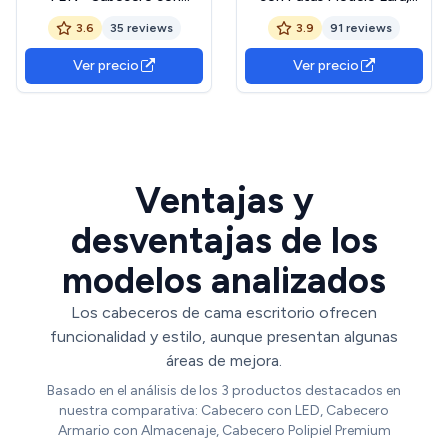
estantes para cama de 90 -
Color Cambrian Blanco,
3.6
35 reviews
3.9
91 reviews
BLANCO - 96 x 23,4 x 99
Cabezal Cama Matrimonio,
Medidas: 120 cm (Alto) x
Ver precio
Ver precio
160 cm (Ancho) x 3.8
(Fondo)
Ventajas y
desventajas de los
modelos analizados
Los cabeceros de cama escritorio ofrecen
funcionalidad y estilo, aunque presentan algunas
áreas de mejora.
Basado en el análisis de los 3 productos destacados en
nuestra comparativa: Cabecero con LED, Cabecero
Armario con Almacenaje, Cabecero Polipiel Premium