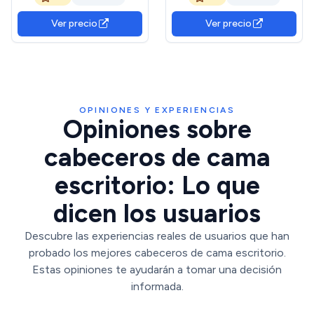
Camas, decoración para
Nórdico - Fijación a la Pared
Habitaciones
- Estilo Juvenil - Roble
Ver precio
Ver precio
Cambria y Blanco
OPINIONES Y EXPERIENCIAS
Opiniones sobre
cabeceros de cama
escritorio: Lo que
dicen los usuarios
Descubre las experiencias reales de usuarios que han
probado los mejores cabeceros de cama escritorio.
Estas opiniones te ayudarán a tomar una decisión
informada.