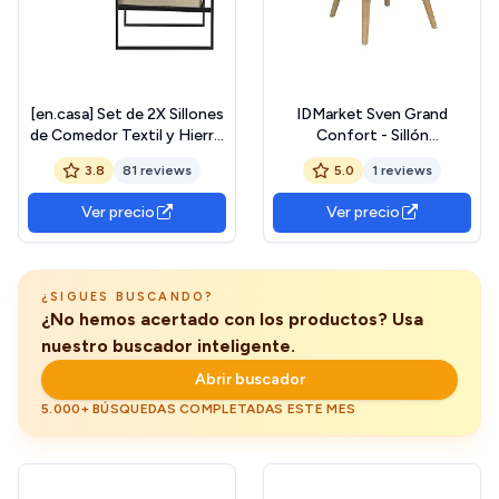
[en.casa] Set de 2X Sillones
IDMarket Sven Grand
de Comedor Textil y Hierro
Confort - Sillón
- 70 x 60 x 60 cm - Color
escandinavo en tejido gris
3.8
81 reviews
5.0
1 reviews
Arena
antracita
Ver precio
Ver precio
¿SIGUES BUSCANDO?
¿No hemos acertado con los productos? Usa
nuestro buscador inteligente.
Abrir buscador
5.000+ BÚSQUEDAS COMPLETADAS ESTE MES