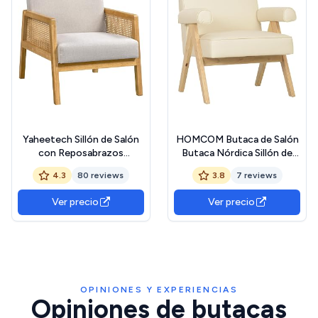
Yaheetech Sillón de Salón
HOMCOM Butaca de Salón
con Reposabrazos
Butaca Nórdica Sillón de
Estructura de Madera Sillón
Salón Tapizado en PU con
4.3
80 reviews
3.8
7 reviews
Relax de Ratán con Cojines
Reposabrazos y Marco de
Acolchados Sofá Individual
Madera de Caucho para
Ver precio
Ver precio
para Salón Dormitorios Sala
Dormitorio Carga 120 kg
de Recepción Sala de
Crema
Lectura
OPINIONES Y EXPERIENCIAS
Opiniones de butacas