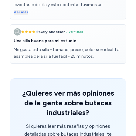
levantarse de ella y está contenta. Tuvimos un
problema con una pieza y el vendedor lo resolvió
Ver más
rápidamente y sin problemas.
Gary Anderson
✓ Verificado
Una silla buena para mi estudio
Me gusta esta silla - tamano, precio, color son ideal. La
asamblea de la silla fue fácil - 25 minutos.
¿Quieres ver más opiniones
de la gente sobre butacas
industriales?
Si quieres leer más reseñas y opiniones
detalladas sobre butacas industriales, te