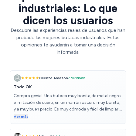
industriales: Lo que
dicen los usuarios
Descubre las experiencias reales de usuarios que han
probado las mejores butacas industriales. Estas
opiniones te ayudarán a tomar una decisión
informada.
Cliente Amazon
✓ Verificado
Todo OK
Compra genial. Una butaca muy bonita,de metal negro
e imitación de cuero, en un marrón oscuro muy bonito,
y a muy buen precio. Es muy cómoda y fácil de limpiar y
aún encima es desenfundable, trae cremalleras. El envío
Ver más
llegó antes de lo esperado, en 4 días. Perfecto embalaje,
fácil de montar. Ningún problema. El producto es tal
como se muestra en la publicidad.