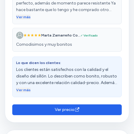
perfecto, además de momento parece resistente Ya
hace bastante que lo tengo y he comprado otro
igual
Ver más
Marta Zamarreño Co...
✓ Verificado
Comodisimos y muy bonitos
Lo que dicen los clientes:
Los clientes están satisfechos con la calidad y el
diseño del sillón. Lo describen como bonito, robusto
y con una excelente relación calidad-precio. Además,
destacan su comodidad y fácil montaje. Sin
Ver más
embargo, tienen opiniones diversas sobre la calidad
de los materiales.
Ver precio