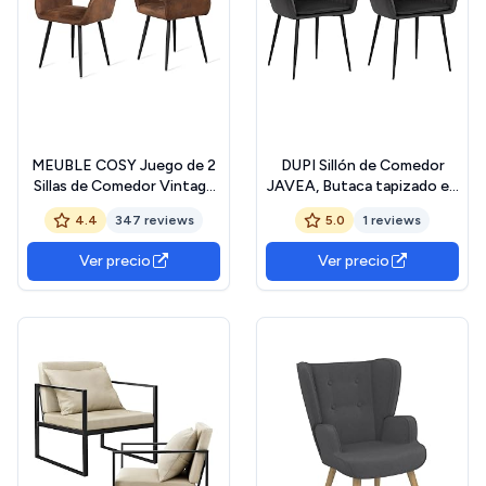
MEUBLE COSY Juego de 2
DUPI Sillón de Comedor
Sillas de Comedor Vintage
JAVEA, Butaca tapizado en
Retro Sillón Tapizado en
Antelina, Diseño Moderno,
4.4
347 reviews
5.0
1 reviews
Gamuza con Reposabrazos
58x58x86 cm (Pack 2
Patas Metálicas para
Unidades, Gris)
Ver precio
Ver precio
Cocina Salón