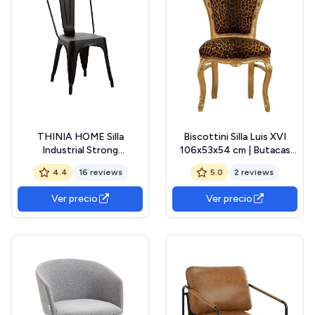
THINIA HOME Silla
Biscottini Silla Luis XVI
Industrial Strong
106x53x54 cm | Butacas
45x54x85cm
para Dormitorio, Comedor y
4.4
16 reviews
5.0
2 reviews
Sala de Estar | Sillon
Barroco Dorado con
Ver precio
Ver precio
Reposabrazos | Silla
Antigua Curvo de Madera
de Haya | 1 unidad