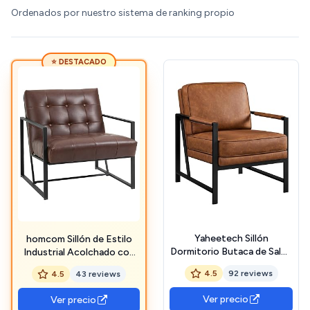
Ordenados por nuestro sistema de ranking propio
⭐ DESTACADO
Yaheetech Sillón
homcom Sillón de Estilo
Dormitorio Butaca de Salón
Industrial Acolchado con
Silla de Recepción Tapizado
Botones de Metal y PU
4.5
92 reviews
4.5
43 reviews
en Piel Sintética Marrón
marrón
Metal Oficina Capacidad
Ver precio
Ver precio
136 kg