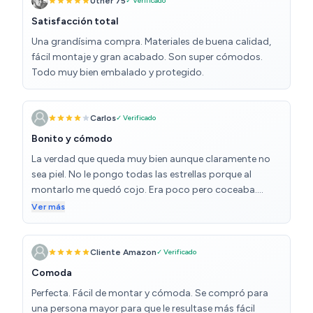
Uther 75
✓ Verificado
Satisfacción total
Una grandísima compra. Materiales de buena calidad,
fácil montaje y gran acabado. Son super cómodos.
Todo muy bien embalado y protegido.
Carlos
✓ Verificado
Bonito y cómodo
La verdad que queda muy bien aunque claramente no
sea piel. No le pongo todas las estrellas porque al
montarlo me quedó cojo. Era poco pero coceaba.
Arreglado pero no de fábrica.
Ver más
Cliente Amazon
✓ Verificado
Comoda
Perfecta. Fácil de montar y cómoda. Se compró para
una persona mayor para que le resultase más fácil