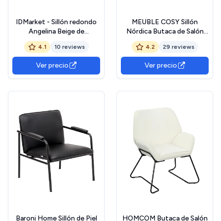
IDMarket - Sillón redondo
MEUBLE COSY Sillón
Angelina Beige de
Nórdica Butaca de Salón
terciopelo Patas cruzadas
para Dormitorio Silla
4.1
10 reviews
4.2
29 reviews
doradas
Escandinavo con Respaldo
y Reposabrazos Patas de
Ver precio
Ver precio
Metal en Gamuza Marrón
Baroni Home Sillón de Piel
HOMCOM Butaca de Salón