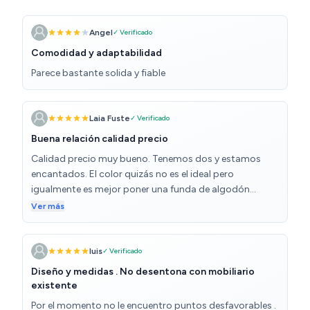
Angel
✓ Verificado
Comodidad y adaptabilidad
Parece bastante solida y fiable
Laia Fuste
✓ Verificado
Buena relación calidad precio
Calidad precio muy bueno. Tenemos dos y estamos
encantados. El color quizás no es el ideal pero
igualmente es mejor poner una funda de algodón
porque el tejido es fibra regulera y fatal para verano.
Ver más
luis
✓ Verificado
Diseño y medidas . No desentona con mobiliario
existente
Por el momento no le encuentro puntos desfavorables .