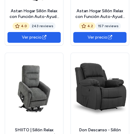
Astan Hogar Sillón Relax
Astan Hogar Sillón Relax
con Función Auto-Ayuda
con Función Auto-Ayuda
(Levanta Personas),
(Levanta Personas),
4.0
243 reviews
4.2
157 reviews
Reclinación Eléctrica,
Reclinación Eléctrica,
Masaje Y Termoterapia,
Tapizado en Tela, Modelo
Ver precio
Ver precio
Modelo Ramón AH-
Premium Plus AH-
AR30920AR
AR30630CH
SHIITO | Sillón Relax
Don Descanso - Sillón