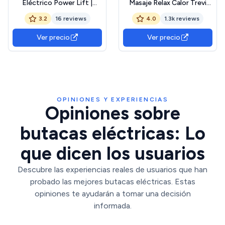
Eléctrico Power Lift |
Masaje Relax Calor Trevi
Máximo Relax y Comodidad
Negro Reclinable 160º con
3.2
16 reviews
4.0
1.3k reviews
| Modelo Argos - Gris | 110 x
8 Motores Silenciosos,
92 x 78 cm
Calor Lumbar, Sist. Masaje
Ver precio
Ver precio
4 Zonas y Acabado en PU
Anti-Cuarteo [Incluye
Mando]. Ideal Gente Mayor
OPINIONES Y EXPERIENCIAS
Opiniones sobre
butacas eléctricas: Lo
que dicen los usuarios
Descubre las experiencias reales de usuarios que han
probado las mejores butacas eléctricas. Estas
opiniones te ayudarán a tomar una decisión
informada.