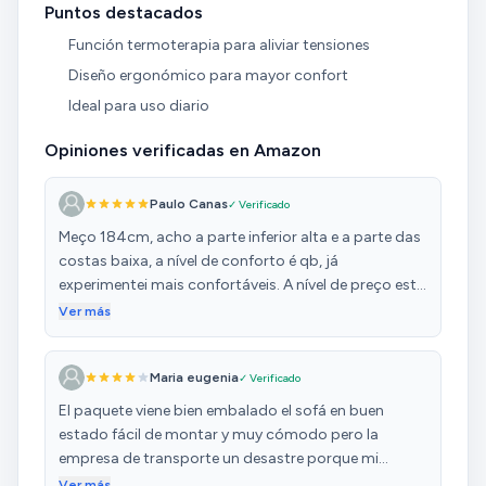
Puntos destacados
Función termoterapia para aliviar tensiones
Diseño ergonómico para mayor confort
Ideal para uso diario
Opiniones verificadas en Amazon
Paulo Canas
✓ Verificado
Meço 184cm, acho a parte inferior alta e a parte das
costas baixa, a nível de conforto é qb, já
experimentei mais confortáveis. A nível de preço está
razoável tendo em conta que é levanta pessoas e
Ver más
tem massagens. Resumindo é razoável.
Maria eugenia
✓ Verificado
El paquete viene bien embalado el sofá en buen
estado fácil de montar y muy cómodo pero la
empresa de transporte un desastre porque mi
dirección en el paquete iba bien puesta y la empresa
Ver más