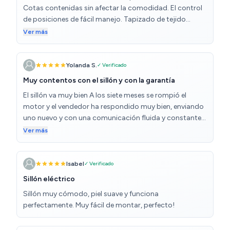
Cotas contenidas sin afectar la comodidad. El control
de posiciones de fácil manejo. Tapizado de tejido
transpirable. Color que en mi caso entona con el resto
Ver más
de muebles. Envío muy bien embalado.
Yolanda S.
✓ Verificado
Muy contentos con el sillón y con la garantía
El sillón va muy bien A los siete meses se rompió el
motor y el vendedor ha respondido muy bien, enviando
uno nuevo y con una comunicación fluida y constante
Muy satisfecha
Ver más
Isabel
✓ Verificado
Sillón eléctrico
Sillón muy cómodo, piel suave y funciona
perfectamente. Muy fácil de montar, perfecto!