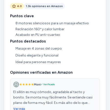
4.0
1.3k opiniones en Amazon
Puntos clave
8 motores silenciosos para un masaje efectivo
Reclinación 160º y calor lumbar
Acabado en PU anti-cuarteo
Puntos destacados
Masaje en 4 zonas del cuerpo
Diseño elegante y funcional
Ideal para personas mayores
Opiniones verificadas en Amazon
Moni
✓ Verificado
El sillón es muy cómodo, agradable al tacto y
bonito. Se monta muy fácilmente. Se extiende casi
plano de forma muy fácil. Es más alto de lo que
parece por lo que sirve para ponerlo con mesa baja y
Ver más