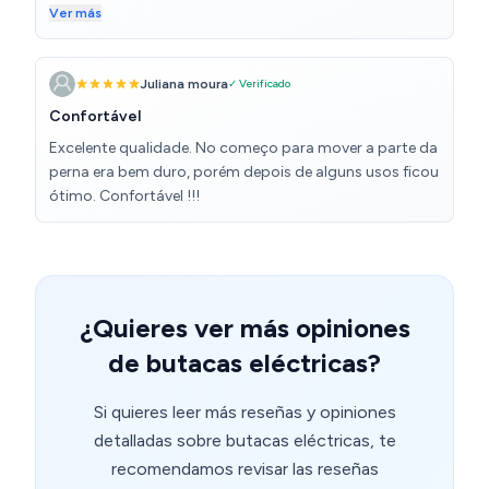
made. Super easy to put together incredibly
Ver más
comfortable for the money. The massage functions are
insane and powerful I could not Possibly endorse this
product more.
Juliana moura
✓ Verificado
Confortável
Excelente qualidade. No começo para mover a parte da
perna era bem duro, porém depois de alguns usos ficou
ótimo. Confortável !!!
¿Quieres ver más opiniones
de butacas eléctricas?
Si quieres leer más reseñas y opiniones
detalladas sobre butacas eléctricas, te
recomendamos revisar las reseñas