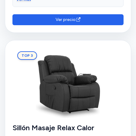
de transporte en un correo que me manda me
cambia mi número 25 por un número 2 de la misma
calle y casi dejan el paquete en otra casa que no es la
Ver precio
mía me an echo pasar una mañana de estrés
innecesario y encima ni un teléfono para poder
comunicarte con el precio que tiene
TOP 3
Sillón Masaje Relax Calor