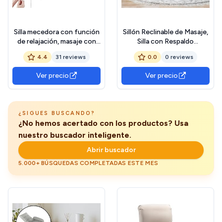
Silla mecedora con función
Sillón Reclinable de Masaje,
de relajación, masaje con
Silla con Respaldo
vibración y calor,
Reposabrazos, Butaca de
4.4
31 reviews
0.0
0 reviews
conectores USB y tipo C,
Relax Descanso TV,
silla giratoria de piel
Asiento Ajustable para
Ver precio
Ver precio
sintética de 360°, para
Casa, Terciopelo Gris Claro
salón, dormitorio,
habitación de los niños,
negro
¿SIGUES BUSCANDO?
¿No hemos acertado con los productos? Usa
nuestro buscador inteligente.
Abrir buscador
5.000+ BÚSQUEDAS COMPLETADAS ESTE MES