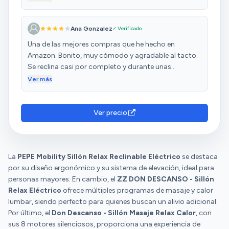
tb mesa camilla. El mando que lleva no abre el sillón y
eso no se especifica bien, se abre de forma manual
Ana Gonzalez
✓ Verificado
con el pestillo lateral pero hay que decir que se abre
muy bien. Los masajes estupendos. Los repartidores
Una de las mejores compras que he hecho en
muy serviciales. Conclusión: calidad precio le pondría
Amazon. Bonito, muy cómodo y agradable al tacto.
un 10 sobre 10.
Se reclina casi por completo y durante unas
semanas dormí en el durante mi convalecencia de
Ver más
cirugía de cadera. La única pega que le pongo es que
el calor no funciona independiente del masaje. Por lo
demás un 10. Hace un año y sigue funcionando
Ver precio
perfecto.
La
PEPE Mobility Sillón Relax Reclinable Eléctrico
se destaca
por su diseño ergonómico y su sistema de elevación, ideal para
personas mayores. En cambio, el
ZZ DON DESCANSO - Sillón
Relax Eléctrico
ofrece múltiples programas de masaje y calor
lumbar, siendo perfecto para quienes buscan un alivio adicional.
Por último, el
Don Descanso - Sillón Masaje Relax Calor
, con
sus 8 motores silenciosos, proporciona una experiencia de