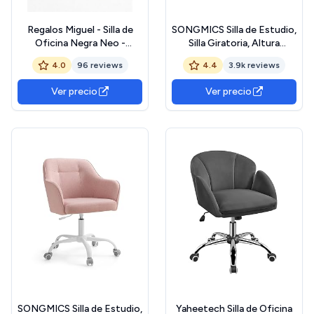
Regalos Miguel - Silla de
SONGMICS Silla de Estudio,
Oficina Negra Neo -
Silla Giratoria, Altura
Máxima Ergonomía - Ideal
Ajustable, Carga de 110 kg,
4.0
96 reviews
4.4
3.9k reviews
para Escritorio y Gaming
Marco de Acero, Tela de
Algodón-Lino Transpirable,
Ver precio
Ver precio
para Estudio, Dormitorio,
Marrón OBG019K01 The
Forest Stewardship
Council
SONGMICS Silla de Estudio,
Yaheetech Silla de Oficina