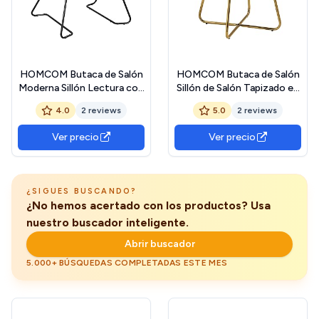
HOMCOM Butaca de Salón
HOMCOM Butaca de Salón
Moderna Sillón Lectura con
Sillón de Salón Tapizado en
Asiento Ancho y
Terciopelo con Asiento
4.0
2 reviews
5.0
2 reviews
Acolchado Tapizado en
Acolchado Base Metálica
Terciopelo Patas de Metal
Cruzada Sillón Lectura para
Ver precio
Ver precio
Sillón para Salón Sala de
Sala de Estar Dormitorio
Estar Dormitorio Crema
Crema
¿SIGUES BUSCANDO?
¿No hemos acertado con los productos? Usa
nuestro buscador inteligente.
Abrir buscador
5.000+ BÚSQUEDAS COMPLETADAS ESTE MES