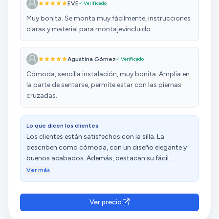
EVE
✓ Verificado
Muy bonita. Se monta muy fácilmente, instrucciones
claras y material para montajevincluido.
Agustina Gómez
✓ Verificado
Cómoda, sencilla instalación, muy bonita. Amplia en
la parte de sentarse, permite estar con las piernas
cruzadas.
Lo que dicen los clientes:
Los clientes están satisfechos con la silla. La
describen como cómoda, con un diseño elegante y
buenos acabados. Además, destacan su fácil
montaje, que se realiza rápido y ocupa poco
Ver más
espacio. Consideran que la calidad es aceptable y
cumple con las expectativas. También valoran su
buen precio y tamaño. Sin embargo, tienen
Ver precio
opiniones diversas sobre su durabilidad.