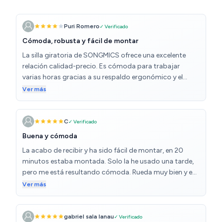
Puri Romero
✓ Verificado
Cómoda, robusta y fácil de montar
La silla giratoria de SONGMICS ofrece una excelente
relación calidad-precio. Es cómoda para trabajar
varias horas gracias a su respaldo ergonómico y el
asiento bien acolchado. La función de inclinación se
Ver más
nota fluida y el ajuste de altura permite adaptarla
fácilmente a distintos escritorios. Además, el montaje
es sencillo y las instrucciones son claras. Los materiales
C
✓ Verificado
se sienten resistentes y el diseño es moderno,
Buena y cómoda
encajando bien tanto en oficina como en casa. Como
La acabo de recibir y ha sido fácil de montar, en 20
pequeño detalle, el respaldo podría tener un poco más
minutos estaba montada. Solo la he usado una tarde,
de soporte lumbar, pero aun así resulta muy
pero me está resultando cómoda. Rueda muy bien y es
confortable. Ideal para quienes buscan una silla
fácil de subir y bajar.
Ver más
práctica, cómoda y duradera sin gastar demasiado.
gabriel sala lanau
✓ Verificado