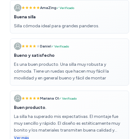
AmaZing
✓ Verificado
Buena silla
Silla cómoda ideal para grandes panderos.
Daniel
✓ Verificado
Bueno y satisfecho
Es una buen producto. Una silla muy robusta y
cómoda. Tiene un ruedas que hacen muy fácil la
movilidad y en general bueno y fácil de montar
Mariana Ol
✓ Verificado
Buen producto.
La silla ha superado mis expectativas. El montaje fue
muy sencillo y rápido. El diseño es estéticamente muy
bonito y los materiales transmiten buena calidad y
durabilidad. La adquirí para mi hija de 10 años, aunque
Ver más