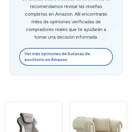
precio es excelente para unas sillas de este tipo. Si
recomendamos revisar las reseñas
tengo que mencionar algún aspecto que podría
mejorar, sería quizás el acolchado del respaldo, que
completas en Amazon. Allí encontrarás
podría ser un poco más firme para ofrecer mayor
miles de opiniones verificadas de
soporte durante largos períodos de uso. Pero, en
compradores reales que te ayudarán a
general, por el precio que tienen, ofrecen una excelente
tomar una decisión informada.
funcionalidad. Recomiendo estas sillas si buscas algo
cómodo, ajustable y con buena durabilidad para tu
oficina o espacio de estudio.
Ver más opiniones de butacas de
escritorio en Amazon