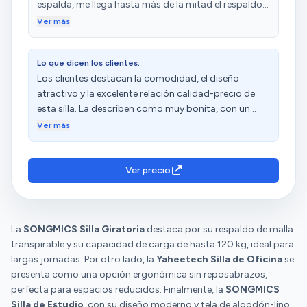
espalda, me llega hasta más de la mitad el respaldo,
no soy muy alta pero es genial, tiene para reposar los
Ver más
brazos (finito) pero sirve, cómoda para persona de
menos de 1,60m y cómoda también para quien mide
Lo que dicen los clientes:
1,75m, tengo las piernas en ángulo recto? Espalda
Los clientes destacan la comodidad, el diseño
hacia atrás, cojín de unos 8/9 cm pero bien si no
atractivo y la excelente relación calidad-precio de
pesas más de 50 kilos, en las fotos sale con un
esta silla. La describen como muy bonita, con un
plástico protector porque tengo gatos y ya casi lo
tacto suave y que queda elegante en la habitación.
quería arañar, está genial, la tela es fina pero bonita,
Ver más
Además, resaltan que es fácil de montar y que
no se balancea el asiento y las ruedas van perfectas.
cumple con sus expectativas. Algunos clientes
Para escritorio genial, llevo usándola un mes. Lo
aprecian la calidad de la tela y la durabilidad,
recomiendo.
Ver precio
mientras que otros tienen opiniones diversas sobre
los productos de repuesto.
La
SONGMICS Silla Giratoria
destaca por su respaldo de malla
transpirable y su capacidad de carga de hasta 120 kg, ideal para
largas jornadas. Por otro lado, la
Yaheetech Silla de Oficina
se
presenta como una opción ergonómica sin reposabrazos,
perfecta para espacios reducidos. Finalmente, la
SONGMICS
Silla de Estudio
, con su diseño moderno y tela de algodón-lino,