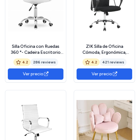
Silla Oficina con Ruedas
ZIK Silla de Oficina
360 °- Cadeira Escritorio
Cómoda, Ergonómica,
para Sala de Estudio - Fácil
Butaca, de Director, Silla de
4.2
286 reviews
4.2
421 reviews
de Montar y Base Cromada
Escritorio En Tejido de
Malla Negro, con Soporte
Ver precio
Ver precio
Lumbar, Direccional con
Ruedas