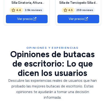
Silla Giratoria, Altura
Silla de Terciopelo Silla de
Ajustable, Carga de 110 kg,
Trabajo Silla Alchoado de
4.4
3.9k reviews
4.5
259 reviews
Marco de Acero, Tela de
Terciopelo con Ruedas Silla
Algodón-Lino Transpirable,
Hogar Oficina MAX
Ver precio
Ver precio
para Estudio, Dormitorio,
Capacidad 136 KG Color
Rosa OBG019P01
Gris
OPINIONES Y EXPERIENCIAS
Opiniones de butacas
de escritorio: Lo que
dicen los usuarios
Descubre las experiencias reales de usuarios que han
probado las mejores butacas de escritorio. Estas
opiniones te ayudarán a tomar una decisión
informada.