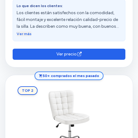
Lo que dicen los clientes:
Los clientes están satisfechos con la comodidad,
fácil montaje y excelente relación calidad-precio de
la silla. La describen como muy buena, con buenos
acabados y un diseño atractivo. Sin embargo, tienen
Ver más
opiniones diversas sobre la ergonomía, robustez y
durabilidad.
Ver precio
50+ comprados el mes pasado
TOP 2