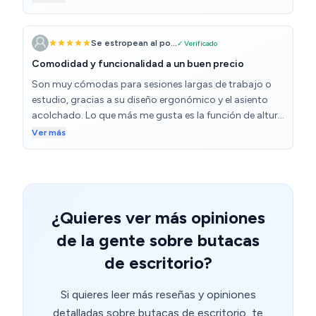
es un modelo de tamaño adulto, lo cual es ideal porque
podrá utilizarla durante muchos años. En general, una
compra totalmente recomendable.
Se estropean al po...
✓ Verificado
Comodidad y funcionalidad a un buen precio
Son muy cómodas para sesiones largas de trabajo o
estudio, gracias a su diseño ergonómico y el asiento
acolchado. Lo que más me gusta es la función de altura
ajustable, que permite adaptarlas fácilmente a
Ver más
diferentes escritorios. El mecanismo de giro también es
muy fluido y no tiene ruidos molestos, lo que es una
gran ventaja si estás buscando una silla versátil para
moverte cómodamente por tu espacio de trabajo. El
montaje fue bastante sencillo, con instrucciones claras
¿Quieres ver más opiniones
y todas las piezas necesarias incluidas. La base es
de la gente sobre butacas
robusta y las ruedas permiten mover las sillas sin
esfuerzo, lo cual es genial si las necesitas desplazar
de escritorio?
entre diferentes áreas. A nivel estético, tienen un diseño
moderno y sencillo, que se adapta bien a la mayoría de
Si quieres leer más reseñas y opiniones
los estilos de oficina o estudio. La relación calidad-
detalladas sobre butacas de escritorio, te