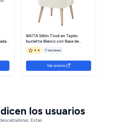
BAÏTA Sillón Tivoli en Tejido
zada
buclette Blanco con Base de
 con
Madera
4.4
7 reviews
ar y
Ver precio
dicen los usuarios
 descalzadoras. Estas