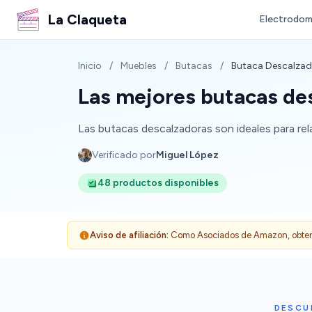
La Claqueta
Electrodom
Inicio
/
Muebles
/
Butacas
/
Butaca Descalza
Las mejores butacas de
Las butacas descalzadoras son ideales para rela
Verificado por
Miguel López
48 productos disponibles
Aviso de afiliación:
Como Asociados de Amazon, obtenemo
DESCU