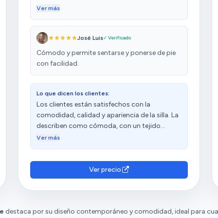
un sillón cómodo y que protege espalda y
Ver más
cuello, lo cual es un gran beceficio
José Luis
✓ Verificado
Cómodo y permite sentarse y ponerse de pie
con facilidad.
Lo que dicen los clientes:
Los clientes están satisfechos con la
comodidad, calidad y apariencia de la silla. La
describen como cómoda, con un tejido
acogedor y resistente. Además, destacan su
Ver más
buena calidad y que queda bien en las fotos.
Sin embargo, tienen opiniones diversas sobre
el montaje y la dureza.
Ver precio
ge
destaca por su diseño contemporáneo y comodidad, ideal para cualqu