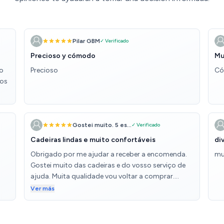
Pilar GBM
✓ Verificado
Precioso y cómodo
Mu
co
Precioso
Có
nos
Gostei muito. 5 es...
✓ Verificado
Cadeiras lindas e muito confortáveis
di
Obrigado por me ajudar a receber a encomenda.
mu
Gostei muito das cadeiras e do vosso serviço de
ajuda. Muita qualidade vou voltar a comprar.
Muito obrigado 🙏
Ver más