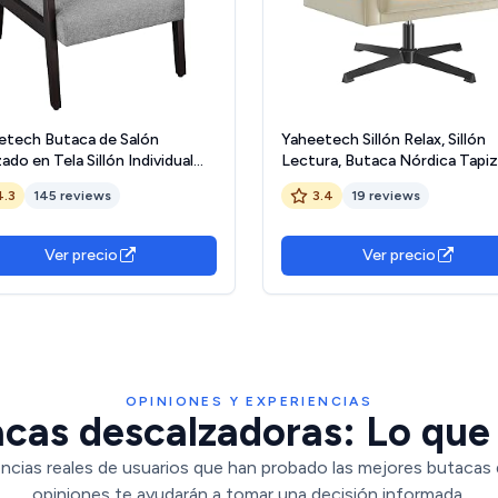
etech Butaca de Salón
Yaheetech Sillón Relax, Sillón
ado en Tela Sillón Individual
Lectura, Butaca Nórdica Tapi
Respaldo Acolchado y
de Terciopelo, Sofá Individual
4.3
145 reviews
3.4
19 reviews
sabrazos de Madera Maciza
Una Almohada para Sala de Est
 Individual Ergonómico
Dormitorio, Color Champán
rte 136 kg Gris
Ver precio
Ver precio
OPINIONES Y EXPERIENCIAS
cas descalzadoras: Lo que 
ncias reales de usuarios que han probado las mejores butacas
opiniones te ayudarán a tomar una decisión informada.