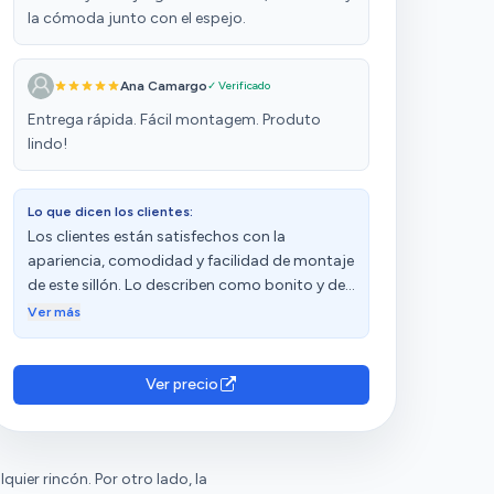
la cómoda junto con el espejo.
Ana Camargo
✓ Verificado
Entrega rápida. Fácil montagem. Produto
lindo!
Lo que dicen los clientes:
Los clientes están satisfechos con la
apariencia, comodidad y facilidad de montaje
de este sillón. Lo describen como bonito y de
buena calidad. Además, valoran
Ver más
positivamente la relación calidad-precio. Sin
embargo, tienen opiniones diversas sobre su
resistencia.
Ver precio
ier rincón. Por otro lado, la