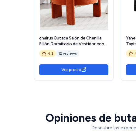
chairus Butaca Salón de Chenilla
Yahe
Sillón Dormitorio de Vestidor con
Tapiz
Patas de Madera, Silla Lectura
con 
4.2
12 reviews
Habitación Moderna con
Repo
Reposabrazos para Hogar/Sala de
Sofá
Estar, Naranja
Sopo
Ver precio
Opiniones de buta
Descubre las experie