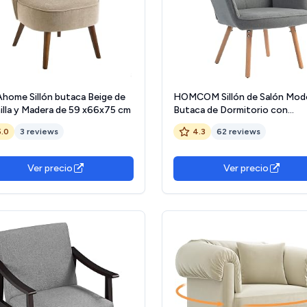
home Sillón butaca Beige de
HOMCOM Sillón de Salón Mod
illa y Madera de 59 x66x75 cm
Butaca de Dormitorio con
Respaldo Alto Reposabrazos 
5.0
3 reviews
4.3
62 reviews
de Lino y Patas de Madera para
de Estar 71x76x101 cm Gris
Ver precio
Ver precio