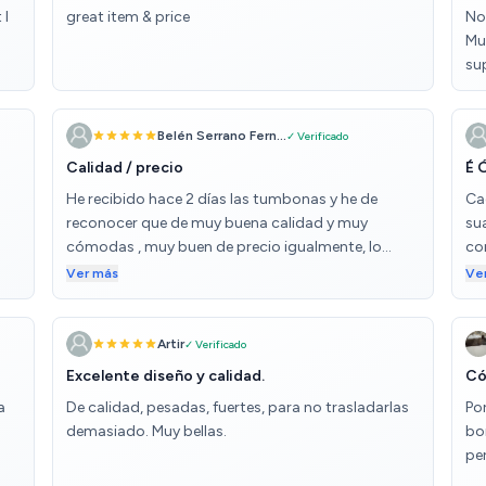
 I
great item & price
No
Muy
su
Belén Serrano Fern...
✓ Verificado
Calidad / precio
É 
He recibido hace 2 días las tumbonas y he de
Ca
reconocer que de muy buena calidad y muy
su
cómodas , muy buen de precio igualmente, lo
co
recomiendo 👍🏻
pe
Ver más
Ve
se
ne
Artir
✓ Verificado
Excelente diseño y calidad.
Có
a
De calidad, pesadas, fuertes, para no trasladarlas
Po
demasiado. Muy bellas.
bon
per
ea