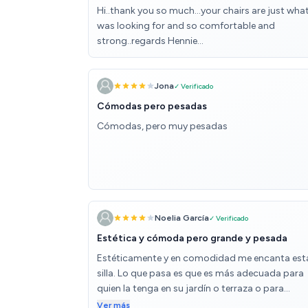
Hi..thank you so much...your chairs are just what
was looking for and so comfortable and
strong..regards Hennie...
Jona
✓ Verificado
Cómodas pero pesadas
Cómodas, pero muy pesadas
Noelia García
✓ Verificado
Estética y cómoda pero grande y pesada
Estéticamente y en comodidad me encanta est
silla. Lo que pasa es que es más adecuada para
quien la tenga en su jardín o terraza o para
aquellos que tengan casa ya en la playa y solo s
Ver más