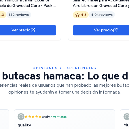
ho Tumbona Jardín Exterior
Silla reclinable para Actividades
able de Gravedad Cero - Pack 2
Aire Libre con Gravedad Cero 
s Reclinables o Hamacas para
portavasos, Silla Extra Ancha 
4.3
142 reviews
4.3
4.0k reviews
a, Terraza y Camping con
Ajustable para tumbonas de P
avasos, Ligeras y Cómodas
Garden Beach Beach, con Coj
e)
de 200 kg (Black1)
Ver precio
Ver precio
OPINIONES Y EXPERIENCIAS
 butacas hamaca: Lo que di
eriencias reales de usuarios que han probado las mejores buta
opiniones te ayudarán a tomar una decisión informada.
andy
✓ Verificado
quality
Mu