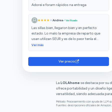
Adorei e foram rápidos na entrega
Andrea
✓ Verificado
Las sillas bien, llegaron bien y en perfecto
estado. Lo malo la empresa de reparto que
usan utilizan SEUR y es de lo peor tenía el
reparto para un día estuve esperando todo el
Ver más
día y a las 22:30 me envían un mensaje de el
reparto no se ha podido efectuar hoy. Al día
siguiente lo volvieron a sacar a reparto y llegó
Ver precio
por la tarde. Llamas a sus teleoperadora y no
te atiende nadie más que una máquina
diciéndote lo mismo que lees en el mensaje y
sin dar explicaciones. Esta empresa de
La
LOLAhome
se destaca por su d
reparto es así siempre un desastre total.
ofrece portabilidad y un diseño lige
versatilidad, siendo adecuada para d
Método: Procesamiento con ayuda de LLM que 
Fuentes: descripciones oficiales de Amazon, 