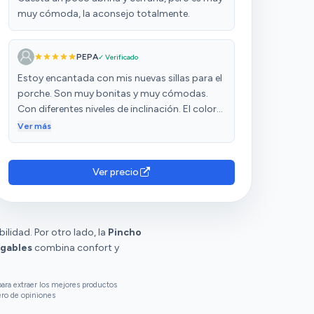
muy cómoda, la aconsejo totalmente.
PEPA
✓ Verificado
Estoy encantada con mis nuevas sillas para el
porche. Son muy bonitas y muy cómodas.
Con diferentes niveles de inclinación. El color
me encanta. Muy recomendables. Las volvería
Ver más
a comprar.
Ver precio
lidad. Por otro lado, la
Pincho
gables
combina confort y
ara extraer los mejores productos
ero de opiniones