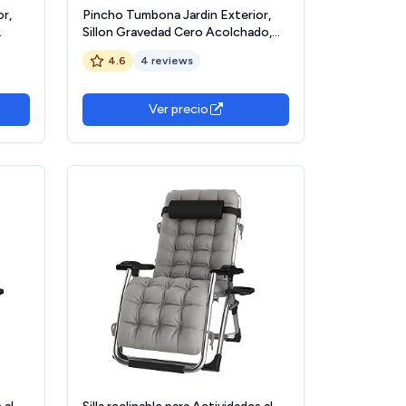
r,
Pincho Tumbona Jardin Exterior,
Sillon Gravedad Cero Acolchado,
Sillones Plegables, Hamaca, Silla
4.6
4 reviews
cero
Jardin Exterior, Terraza, Camping,
Acero Ligero.
Ver precio