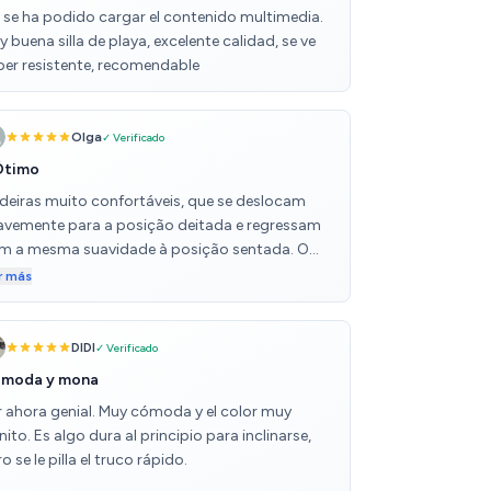
 se ha podido cargar el contenido multimedia.
 buena silla de playa, excelente calidad, se ve
per resistente, recomendable
Olga
✓ Verificado
Ótimo
deiras muito confortáveis, que se deslocam
avemente para a posição deitada e regressam
m a mesma suavidade à posição sentada. O
so da minha família é normal, 50-70 kg, e
r más
ntimo-nos muito confortáveis ​​ao deitar-nos
las. Lindas, feitas com cuidado, recomendo!
DIDI
✓ Verificado
moda y mona
r ahora genial. Muy cómoda y el color muy
ito. Es algo dura al principio para inclinarse,
o se le pilla el truco rápido.