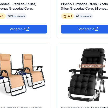
ome - Pack de 2 sillas,
Pincho Tumbona Jardin Exterio
onas Gravedad Cero
Sillon Gravedad Cero, Sillones
inables con Bloqueo de
Plegables, Hamaca, Silla Jardin
4.0
269 reviews
4.1
41 reviews
ridad de Tejido Oxford y
Exterior, Terraza, Camping, A
o de 95x65x106 cm, Hamacas
Ligero, Portavasos Incluido.
n con cojín (Negro)
Ver precio
Ver precio