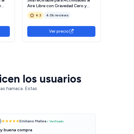
 al
Silla reclinable para Actividades al
y
Aire Libre con Gravedad Cero y
y
portavasos, Silla Extra Ancha y
4.3
4.0k reviews
atio
Ajustable para tumbonas de Patio
ines
Garden Beach Beach, con Cojines
de 200 kg (Color : Silver)
Ver precio
cen los usuarios
cas hamaca. Estas
Emiliano Mallea
✓ Verificado
y buena compra