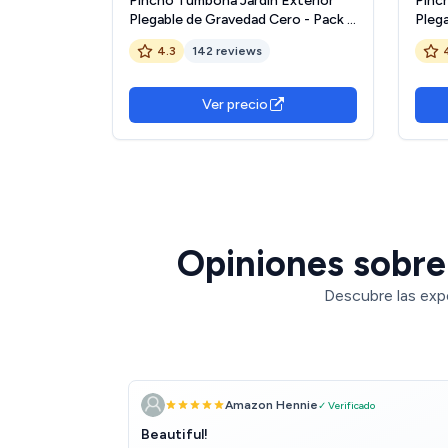
Pincho Tumbona Jardin Exterior
Pinc
Plegable de Gravedad Cero - Pack 2
Pleg
Sillas Reclinables o Hamacas para
Silla
4.3
142 reviews
Playa, Terraza y Camping con
Play
Portavasos, Ligeras y Cómodas
Port
(Negro)
(Beig
Ver precio
Opiniones sobre
Descubre las exp
Amazon Hennie
✓ Verificado
Beautiful!