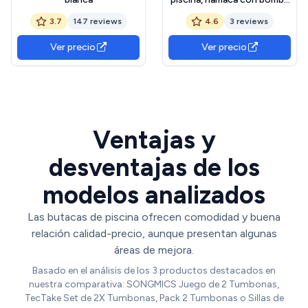
de aire, hamaca de agua con
3.7
147 reviews
4.6
3 reviews
red, piscina hinchable para
piscina, playa, vacaciones
Ver precio
Ver precio
(magenta)
Ventajas y
desventajas de los
modelos analizados
Las butacas de piscina ofrecen comodidad y buena
relación calidad-precio, aunque presentan algunas
áreas de mejora.
Basado en el análisis de los 3 productos destacados en
nuestra comparativa: SONGMICS Juego de 2 Tumbonas,
TecTake Set de 2X Tumbonas, Pack 2 Tumbonas o Sillas de