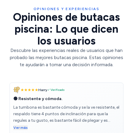
OPINIONES Y EXPERIENCIAS
Opiniones de butacas
piscina: Lo que dicen
los usuarios
Descubre las experiencias reales de usuarios que han
probado las mejores butacas piscina. Estas opiniones
te ayudarán a tomar una decisión informada.
Harry
✓ Verificado
🟢 Resistente y cómoda.
La tumbona es bastante cómoda y se la ve resistente, el
respaldo tiene 4 puntos de inclinación para que la
regules a tu gusto, es bastante fácil de plegar y es
bastante liviana para su transporte. Para almacenarla o
Ver más