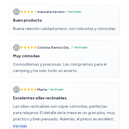
manuela herrero
✓ Verificado
Buen producto
Buena relación calidad precio, son robustas y cómodas
Cristina Ramos Día...
✓ Verificado
Muy cómodas
Comodísimas y preciosas. Las compramos para el
camping y ha sido todo un acierto.
Marta
✓ Verificado
Excelentes sillas reclinables.
Las sillas reclinables son súper cómodas, perfectas
para relajarse. El detalle de la mesa es un gran plus, muy
práctico y bien pensado. Además, el precio es excelente
para la calidad que ofrecen. ¡Totalmente recomendado!
Ver más