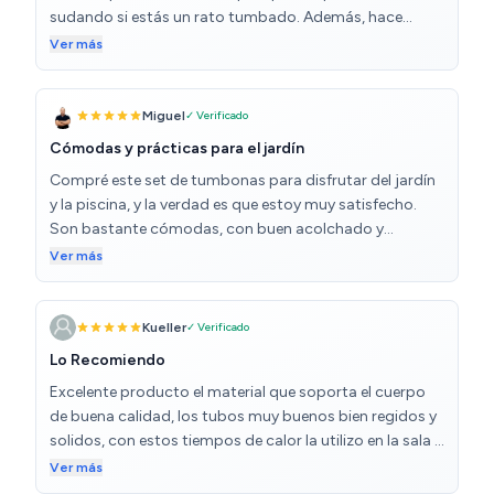
sudando si estás un rato tumbado. Además, hace
bastante ruido cada vez que te mueves. Pero bueno, es
Ver más
una tumbona cómoda y se guarda bastante fácil
plegándola. De tanto estar al sol se ha desteñido un
poco, pero sigue estando perfecta.
Miguel
✓ Verificado
Cómodas y prácticas para el jardín
Compré este set de tumbonas para disfrutar del jardín
y la piscina, y la verdad es que estoy muy satisfecho.
Son bastante cómodas, con buen acolchado y
reposacabezas ajustable que permite varias
Ver más
posiciones, ideal para descansar o leer al aire libre. Me
gusta que sean plegables, facilitan mucho guardarlas o
moverlas. El parasol integrado y el bolsillo lateral son
Kueller
✓ Verificado
detalles que se agradecen para estar cómodo sin
Lo Recomiendo
perder cosas de vista. Además, el material resiste bien la
Excelente producto el material que soporta el cuerpo
intemperie y el color gris combina con casi todo. Buena
de buena calidad, los tubos muy buenos bien regidos y
compra para quienes buscan calidad y funcionalidad
solidos, con estos tiempos de calor la utilizo en la sala a
sin gastar demasiado.
orilla de la ventana para sentir el aire fresco de la noche
Ver más
duermo como rey, la recomiendo.