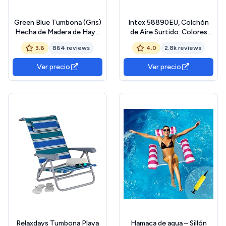
Green Blue Tumbona (Gris)
Intex 58890EU, Colchón
Hecha de Madera de Haya,
de Aire Surtido: Colores
Disponible en 12 Colores,
aleatorios, 188 X 71 cm
3.6
864 reviews
4.0
2.8k reviews
práctica, cómoda …
Ver precio
Ver precio
Relaxdays Tumbona Playa
Hamaca de agua – Sillón