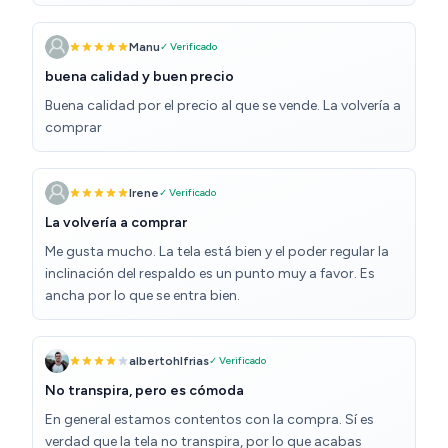
guárdala no ocupa mucho espacio. Como punto
mejorable podría ser de otra forma el mecanismo de
cierre ya que tienes que usar el asa de transporte para
Manu
✓ Verificado
que esta no se abra. Aún por ese punto mejorable
buena calidad y buen precio
estamos contentos con la compra.
Buena calidad por el precio al que se vende. La volvería a
comprar
Irene
✓ Verificado
La volvería a comprar
Me gusta mucho. La tela está bien y el poder regular la
inclinación del respaldo es un punto muy a favor. Es
ancha por lo que se entra bien.
albertohlfrias
✓ Verificado
No transpira, pero es cómoda
En general estamos contentos con la compra. Sí es
verdad que la tela no transpira, por lo que acabas