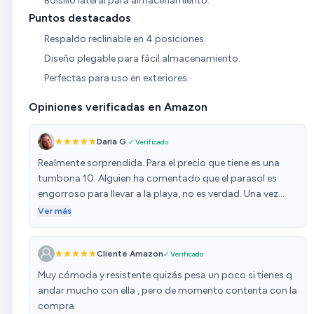
Bolsillo lateral para almacenamiento.
Puntos destacados
Respaldo reclinable en 4 posiciones.
Diseño plegable para fácil almacenamiento.
Perfectas para uso en exteriores.
Opiniones verificadas en Amazon
Daria G.
✓ Verificado
Realmente sorprendida. Para el precio que tiene es una
tumbona 10. Alguien ha comentado que el parasol es
engorroso para llevar a la playa, no es verdad. Una vez
montado el parasol, se puede plegar facilmente para
Ver más
llevar la tumbona a la playa, no hay ningun problema.
Viene con un reposacabezas que se puede ajustar. No se
Cliente Amazon
✓ Verificado
puede pedir mas. La recomiendo 100%.
Muy cómoda y resistente quizás pesa un poco si tienes q
andar mucho con ella , pero de momento contenta con la
compra