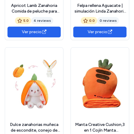
Apricot Lamb Zanahoria
Felpa rellena Aguacate |
Comida de peluche para
simulación Linda Zanahoria
niños, suave y lindo peluche
Aguacate plátano Hongo
5.0
4 reviews
0.0
0 reviews
para bebés, niñas y niños,
Peluche Almohada - Cojín
zanahoria esponjosa, color
Frutas y Verduras plátano,
Ver precio
Ver precio
naranja, 22 cm
Almohadas para niños,
muñeco Peluche
Dulce zanahorias muñeca
Manta Creative Cushion,3
de escondite, conejo de
en 1 Cojín Manta