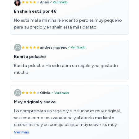
Anais
✓ Verificado
En shein está por 4€
No está mal a mi niña le encantó pero es muy pequeño
para su precio y en shein está más barato.
andres moreno
✓ Verificado
Bonito peluche
Bonito peluche. Ha sido para un regalo y ha gustado
mucho
Olivia.
✓ Verificado
Muy original y suave
Lo compré para un regalo y el peluche es muy original,
se cierra como una zanahoria y al abrirlo mediante
cremallera hay un conejo blanco muy suave. Es muy
práctico y está bien acabado. Las orejas quedan sin
Ver más
consistencia al abrirlo y quizás el niño si es muy