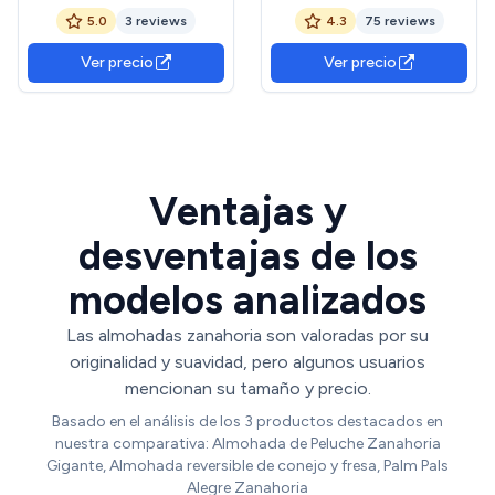
Pascua, conejo lindo de
Almohada,Suave y Cálido
5.0
3 reviews
4.3
75 reviews
peluche de Pascua, plushie
Siesta Mat Cojines para
conejo reversible zanahoria
Sofá Cama Silla de Oficina
Ver precio
Ver precio
almohada, almohada de
(M, Zanahoria)
peluche para niños mayores
de 12 años
Ventajas y
desventajas de los
modelos analizados
Las almohadas zanahoria son valoradas por su
originalidad y suavidad, pero algunos usuarios
mencionan su tamaño y precio.
Basado en el análisis de los 3 productos destacados en
nuestra comparativa: Almohada de Peluche Zanahoria
Gigante, Almohada reversible de conejo y fresa, Palm Pals
Alegre Zanahoria