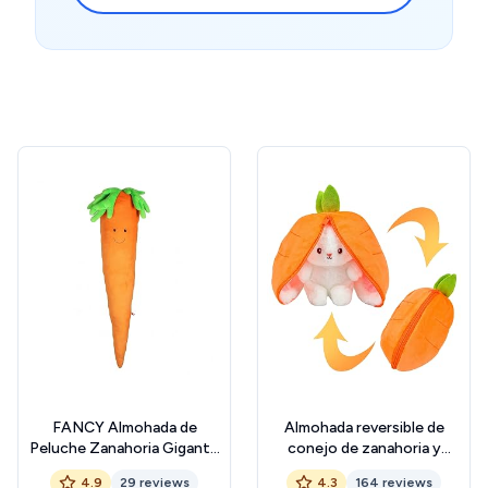
FANCY Almohada de
Almohada reversible de
Peluche Zanahoria Gigante
conejo de zanahoria y
190 cm - Peluche Grande
fresa, juguete de peluche
4.9
29 reviews
4.3
164 reviews