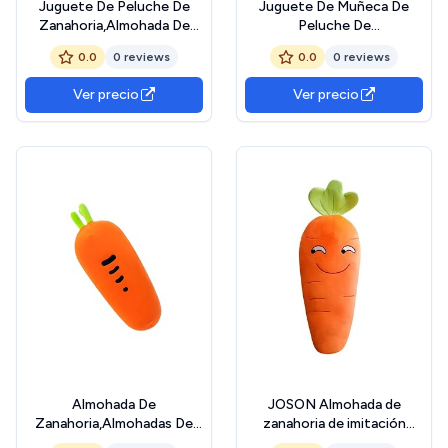
Juguete De Peluche De
Juguete De Muñeca De
Zanahoria,Almohada De
Peluche De
Zanahoria | Almohada
Zanahoria,Almohada De
0.0
0 reviews
0.0
0 reviews
abrazadora de Zanahoria -
Felpa De Zanahoria -
Divertido Juguete de
Almohada abrazadora de
Ver precio
Ver precio
Peluche Relleno de
Zanahoria,Juguetes
Zanahoria, decoración del
Divertidos de Peluche de
hogar para Sala de Estar,
Zanahoria de 40 cm, Linda
decoración del hogar
Almohada De
JOSON Almohada de
Zanahoria,Almohadas De
zanahoria de imitación
Verduras De Felpa |
naranja, muñeca de