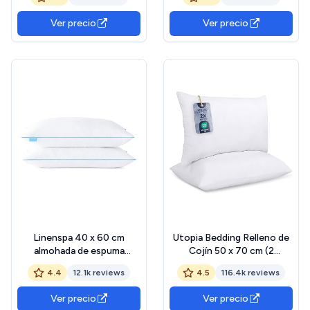
Ver precio
Ver precio
Linenspa 40 x 60 cm
Utopia Bedding Relleno de
almohada de espuma
Cojín 50 x 70 cm (2
viscoelástica triturada -
Unidades), Fibra Virgen
4.4
12.1k reviews
4.5
116.4k reviews
Pack de 2 OEKO-TEX
Siliconada, Almohadas de
STANDARD 100
Sofá (Blanco) OEKO-TEX
Ver precio
Ver precio
STANDARD 100