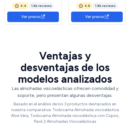
antiácaros y antibacterias.
Tencel, Hipertranspirables,
4.4
1.6k reviews
4.6
1.8k reviews
Sensación Tacto Pluma
Impermeables, Extrasuaves,
Extra Suave. (Todas Las
Cierre con Cremallera,
Ver precio
Ver precio
Medidas Disponibles). (90
Varias Medidas, 90x40cm
cm)
(Pack de 2) OEKO-TEX
STANDARD 100
Ventajas y
desventajas de los
modelos analizados
Las almohadas viscoelásticas ofrecen comodidad y
soporte, pero presentan algunas desventajas.
Basado en el análisis de los 3 productos destacados en
nuestra comparativa: Todocama Almohada viscoelástica
Aloe Vera, Todocama Almohada viscoelástica con Copos,
Pack 2 Almohadas Viscoelásticas