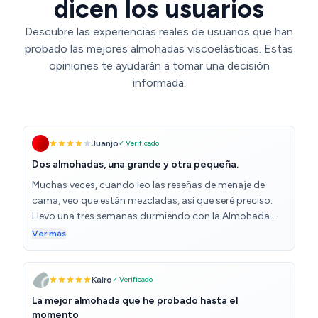
dicen los usuarios
Descubre las experiencias reales de usuarios que han
probado las mejores almohadas viscoelásticas. Estas
opiniones te ayudarán a tomar una decisión
informada.
Juanjo
✓ Verificado
Dos almohadas, una grande y otra pequeña.
Muchas veces, cuando leo las reseñas de menaje de
cama, veo que están mezcladas, así que seré preciso.
Llevo una tres semanas durmiendo con la Almohada
viscoelástica de 90 cm núcleo Compacto de
Ver más
TODOCAMA (Doble Funda con Cremallera. Tejido Aloe
Vera. Termorregulable adaptabilidad al Cuello). De
momento, todo bien. Buena relación calidad/precio. No
Kairo
✓ Verificado
creo que sirva para aliviar dolores crónicos (demasiado
La mejor almohada que he probado hasta el
blanda para tal fin), pero no es su cometido (para esos
momento