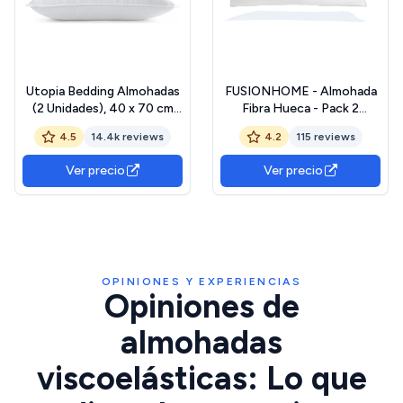
Utopia Bedding Almohadas
FUSIONHOME - Almohada
(2 Unidades), 40 x 70 cm
Fibra Hueca - Pack 2
Almohadas de Primera, Fibra
Almohadas 75 cm - Tacto
4.5
14.4k reviews
4.2
115 reviews
Hueca Virgen Siliconada,
Pluma, Transpirable,
Almohadas Suave de Fácil
Antiácaros e
Ver precio
Ver precio
Cuidado (Blanco) OEKO-
Hipoalergénica - Firmeza
TEX STANDARD 100
Media, Alta Adaptabilidad -
Tela de Microfibra
OPINIONES Y EXPERIENCIAS
Opiniones de
almohadas
viscoelásticas: Lo que