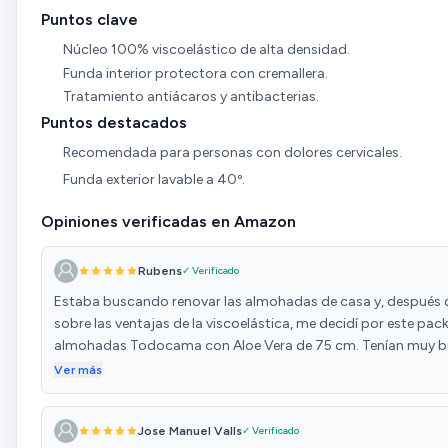
Puntos clave
Núcleo 100% viscoelástico de alta densidad.
Funda interior protectora con cremallera.
Tratamiento antiácaros y antibacterias.
Puntos destacados
Recomendada para personas con dolores cervicales.
Funda exterior lavable a 40º.
Opiniones verificadas en Amazon
Rubens
✓ Verificado
Estaba buscando renovar las almohadas de casa y, después d
sobre las ventajas de la viscoelástica, me decidí por este pac
almohadas Todocama con Aloe Vera de 75 cm. Tenían muy 
valoraciones sobre la comodidad, y en eso, no me defraudaro
Ver más
me ha gustado: * Comodidad y adaptabilidad: Nada más ap
sentí esa comodidad que prometen las almohadas viscoelást
Jose Manuel Valls
✓ Verificado
adaptan muy bien a la forma de la cabeza y el cuello, ofrecie