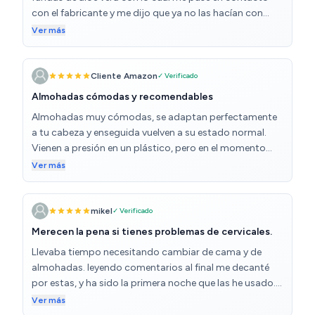
en España, y se nota que tienen buena calidad. Vienen
con el fabricante y me dijo que ya no las hacían con
bien presentadas y listas para usar. Muy buena opción
esas fundas que cambiarían el anuncio de Amazon pero
Ver más
si buscas mejorar tu descanso sin gastar una fortuna.
veo que no lo han hecho. No le puedo dar cinco estrellas
puesto que no recibí el artículo tal como se describía
aunque debo reconocer que ha sido una buena compra
Cliente Amazon
✓ Verificado
ya que descansamos mucho mejor.
Almohadas cómodas y recomendables
Almohadas muy cómodas, se adaptan perfectamente
a tu cabeza y enseguida vuelven a su estado normal.
Vienen a presión en un plástico, pero en el momento
que las sacas del embalaje, cogen la forma de fábrica
Ver más
muy rápido.
mikel
✓ Verificado
Merecen la pena si tienes problemas de cervicales.
Llevaba tiempo necesitando cambiar de cama y de
almohadas. leyendo comentarios al final me decanté
por estas, y ha sido la primera noche que las he usado.
Las sensaciones han sido buenas, he podido descansar
Ver más
bien. La altura de la almohada es de unos 12cm, no sé si