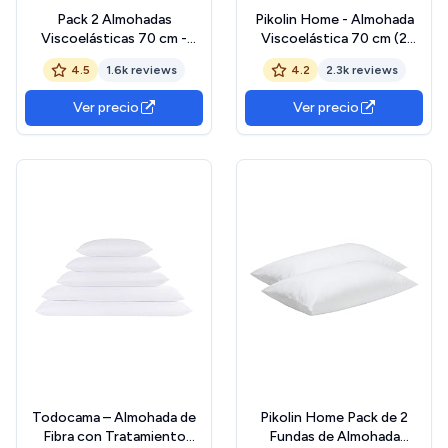
Pack 2 Almohadas
Pikolin Home - Almohada
Viscoelásticas 70 cm -
Viscoelástica 70 cm (2
Núcleo Compacto con
Unidades), de Hotel -
4.5
1.6k reviews
4.2
2.3k reviews
Funda Interior + Funda
Adaptabilidad al Cuello,
Lavable con Cremallera -
Hipoalergénica, Firmeza
Ver precio
Ver precio
Memory Foam Adaptable
Alta, para Dormir de Lado,
Cuello - Termorreguladoras
Doble Funda, Transpirable y
+ Suaves y Ergonómicas
Suave OEKO-TEX
OEKO-TEX STANDARD
STANDARD 100
100
Todocama – Almohada de
Pikolin Home Pack de 2
Fibra con Tratamiento
Fundas de Almohada