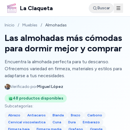
La Claqueta
Buscar
Inicio
/
Muebles
/
Almohadas
Las almohadas más cómodas
para dormir mejor y comprar
Encuentra la almohada perfecta para tu descanso.
Ofrecemos variedad en firmeza, materiales y estilos para
adaptarse a tus necesidades.
Verificado por
Miguel López
48 productos disponibles
Subcategorías:
Abrazo
Antiacaros
Blanda
Brazo
Carbono
Cervical viscoelastica
Cuna
Dura
Embarazo
Firmeza baja
Firmeza media
Grafeno
Grande