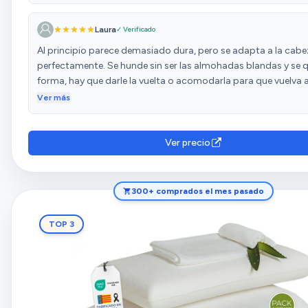
Laura
✓ Verificado
Al principio parece demasiado dura, pero se adapta a la cabe
perfectamente. Se hunde sin ser las almohadas blandas y se 
forma, hay que darle la vuelta o acomodarla para que vuelva a
como al principio. Es muy cómoda y muy bien de precio al se
Ver más
Ver precio
300+ comprados el mes pasado
TOP 3