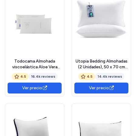
Todocama Almohada
Utopia Bedding Almohadas
viscoelástica Aloe Vera
(2 Unidades), 50 x 70 cm
(Pack de 2 Unidades - 75
Almohadas de Primera, Fibra
4.5
16.4k reviews
4.5
14.4k reviews
cm)
Hueca Virgen Siliconada,
Almohadas Suave de Fácil
Ver precio
Ver precio
Cuidado (Blanco) OEKO-
TEX STANDARD 100