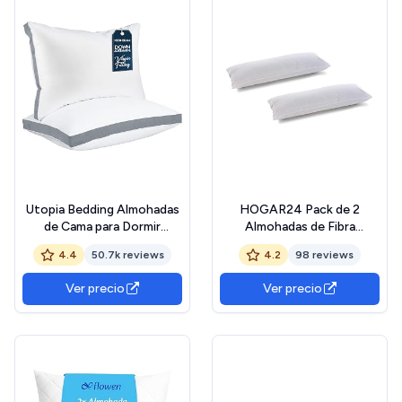
Utopia Bedding Almohadas
HOGAR24 Pack de 2
de Cama para Dormir
Almohadas de Fibra
tamaño Queen (Gris),
resinada hipoalérgica,
4.4
50.7k reviews
4.2
98 reviews
Juego de 2, Calidad de
acogida Suave -70CM
Hotel refrescante,
Ver precio
Ver precio
Almohada Reforzada para
Dormir Boca Arriba, Boca
Abajo o de Lado OEKO-
TEX STANDARD 100