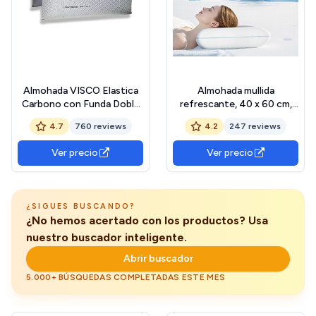
Almohada VISCO Elastica
Almohada mullida
Carbono con Funda Doble
refrescante, 40 x 60 cm,
Cara 3D Fresh (90 CM)
Almohada de Espuma con
4.7
760 reviews
4.2
247 reviews
Memoria de Forma,
Almohada ergonómica,
Ver precio
Ver precio
reposacuello OEKO-TEX
STANDARD 100
¿SIGUES BUSCANDO?
¿No hemos acertado con los productos? Usa
nuestro buscador inteligente.
Abrir buscador
5.000+ BÚSQUEDAS COMPLETADAS ESTE MES