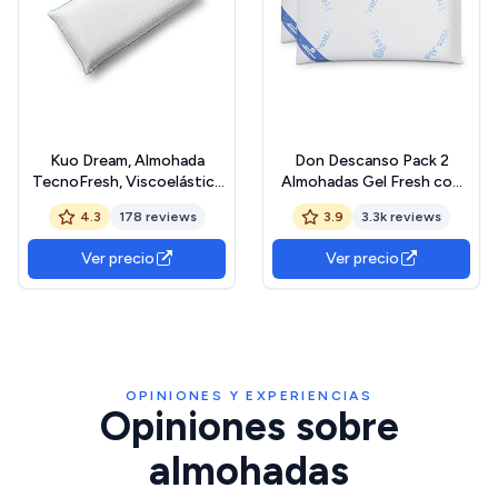
Kuo Dream, Almohada
Don Descanso Pack 2
TecnoFresh, Viscoelástica
Almohadas Gel Fresh con
con Gel Fresh, Suave y
Copos 100%
4.3
178 reviews
3.9
3.3k reviews
Transpirable, 60x40cm
Viscoelásticos, 70cm,
OEKO-TEX STANDARD
Firmeza Media,
Ver precio
Ver precio
100
Ergonómicas, Adaptables,
Termoreguladora,
Transpirables, Tejido
Strech. Fabricadas en
España
OPINIONES Y EXPERIENCIAS
Opiniones sobre
almohadas