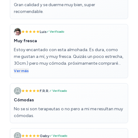
Gran calidad y se duerme muy bien, super
recomendable.
Luis
✓ Verificado
Muy fresca
Estoy encantado con esta almohada. Es dura, como
me gustan a mí, y muy fresca. Quizás un poco estrecha,
30cm.) pero muy cómoda. próximamente compraré
otra de 60X40 que creo que se adaptará mejor a mis
Ver más
gustos. La recomiendo.
F.R.R.
✓ Verificado
Cómodas
No se si son terapeutas o no pero a mi me resultan muy
cómodas.
Gaby
✓ Verificado