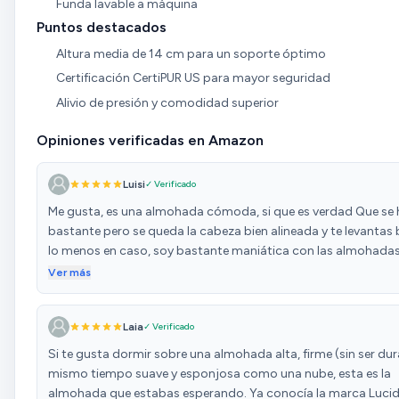
Funda lavable a máquina
Puntos destacados
Altura media de 14 cm para un soporte óptimo
Certificación CertiPUR US para mayor seguridad
Alivio de presión y comodidad superior
Opiniones verificadas en Amazon
Luisi
✓ Verificado
Me gusta, es una almohada cómoda, si que es verdad Que se
bastante pero se queda la cabeza bien alineada y te levantas 
lo menos en caso, soy bastante maniática con las almohadas
me resulta cómoda,!!! Espero que no coja forma y vuelva a s
Ver más
natural durante mucho tiempo!!!
Laia
✓ Verificado
Si te gusta dormir sobre una almohada alta, firme (sin ser dura
mismo tiempo suave y esponjosa como una nube, esta es la
almohada que estabas esperando. Ya conocía la marca Luci