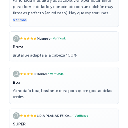
Almohada más alta y adaptable, viene perfectamente
para dormir de lado y combinado con un colchón muy
firme es perfecto (en mi caso). Hay que esperar unas
horas a que del embalaje tome su forma original.
Ver más
Calidad/precio perfecto.
Muguet
✓ Verificado
Brutal
Brutal Se adapta a la cabeza 100%
Daniel
✓ Verificado
Boa
Almodafa boa, bastante dura para quem gostar delas
assim.
LIDIA PLANAS FEIXA...
✓ Verificado
SUPER