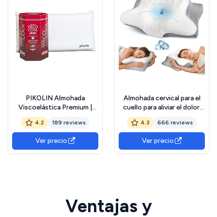
PIKOLIN Almohada
Almohada cervical para el
Viscoelástica Premium |
cuello para aliviar el dolor,
Firmeza Media | 70 cm |
almohadas ergonómicas de
4.2
189 reviews
4.3
666 reviews
Refrescante Tecnología
espuma viscoelástica para
Cool Space |
dormir, almohada
Ver precio
Ver precio
Desenfundable | VISCO
refrescante para dormir de
Cool
lado para apoyo del cuello,
almohada ortopédica
Ventajas y