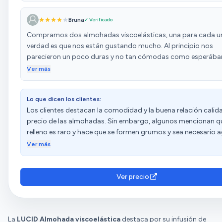
Bruna
✓ Verificado
Compramos dos almohadas viscoelásticas, una para cada uno
verdad es que nos están gustando mucho. Al principio nos
parecieron un poco duras y no tan cómodas como esperáb
pero al cabo de unos días se adaptaron bien y ahora desca
Ver más
muy a gusto. Dan buen soporte al cuello y la cabeza, y adem
bastante frescas, algo que se agradece sobre todo en verano
Lo que dicen los clientes:
dan calor como otras almohadas viscoelásticas que hemos
Los clientes destacan la comodidad y la buena relación calid
probado antes. También nos ha sorprendido que, aunque pa
precio de las almohadas. Sin embargo, algunos mencionan qu
firmes, se amoldan bastante bien sin hundirse demasiado. Po
relleno es raro y hace que se formen grumos y sea necesario a
estamos muy contentos. Si buscas una almohada que no sea
vigorosamente cada mañana. Además, señalan que se defor
blanda ni muy dura, y que mantenga una buena temperatura, 
Ver más
tienen un olor desagradable. Las opiniones sobre la dureza y l
una buena opción.
calidad son diversas.
Ver precio
La
LUCID Almohada viscoelástica
destaca por su infusión de