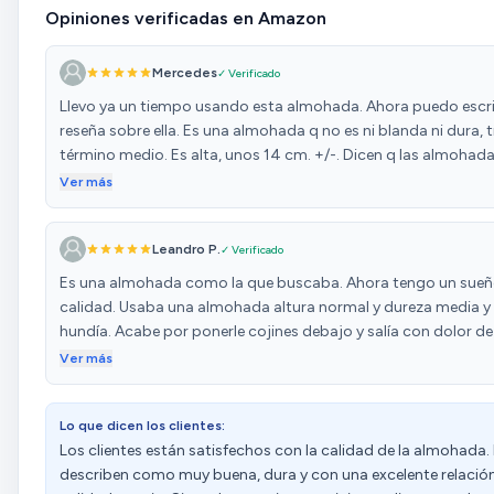
Opiniones verificadas en Amazon
Mercedes
✓ Verificado
Llevo ya un tiempo usando esta almohada. Ahora puedo escri
reseña sobre ella. Es una almohada q no es ni blanda ni dura, t
término medio. Es alta, unos 14 cm. +/-. Dicen q las almohada
para q no te hagan daño en el cuello, no deben superar los 15
Ver más
altura. Esta, lo cumple. Yo duermo muy a gusto con ella. Bus
almohada de estas características, poliuretano en trocitos. 
Leandro P.
✓ Verificado
rápido la forma. No es latex, no me gusta el latex. Lo he usad
tiempo y me levantaba con unos dolores de cabeza y de cuel
Es una almohada como la que buscaba. Ahora tengo un sueñ
terribles, mi marido también. Descubrí este tipo de relleno y es 
calidad. Usaba una almohada altura normal y dureza media y
encontrar una almohada con estas características. Muy
hundía. Acabe por ponerle cojines debajo y salía con dolor de 
recomendable si te gustan las almohadas altas con una dure
La almohada estuvo para usarla en pocas horas. Es lo mejor 
Ver más
media. Duermo de lado y bocarriba sin problema y yo q tiend
podido comprar. Muy muy contento y muy recomendable. Es 
roncar, he notado mejoría. Dicen q con el tiempo, tienden a
altura propia entre el hombro y la cabeza. Es como estar de p
ablandarse un poco.
Lo que dicen los clientes:
sin hacer fuerza. La que ver con las almohadas de espuma. Vo
Los clientes están satisfechos con la calidad de la almohada.
comprar seguro. Llevo ya usándola una semana más o menos
describen como muy buena, dura y con una excelente relació