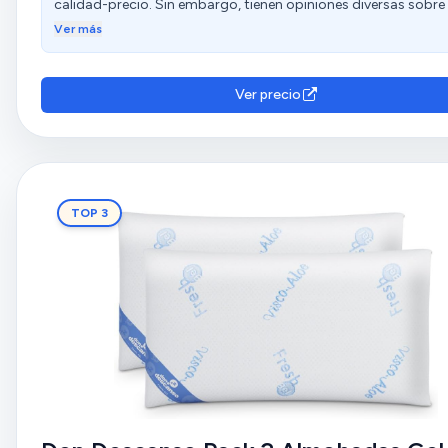
calidad-precio. Sin embargo, tienen opiniones diversas sobre
dureza, comodidad, ergonomía, altura y flexibilidad.
Ver más
Ver precio
TOP 3