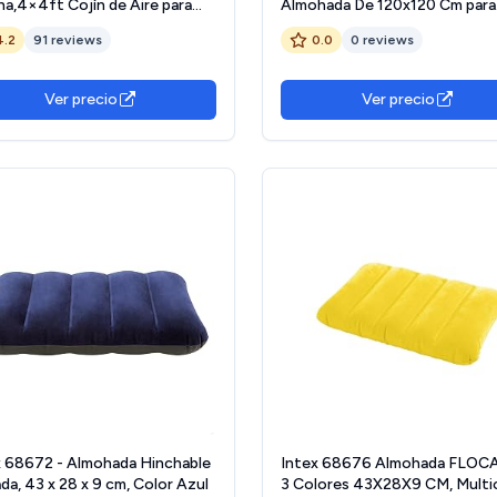
na,4×4ft Cojín de Aire para
Almohada De 120x120 Cm para
rta de Piscina,Cojín de Piscina
Cubrir Piscinas En Invierno | Ki
4.2
91 reviews
0.0
0 reviews
rno,Cojín de Almohada de Aire
Cierre con Cuerda para Familia
erre para Cubierta de Piscina
 el Suelo
Ver precio
Ver precio
x 68672 - Almohada Hinchable
Intex 68676 Almohada FLOC
da, 43 x 28 x 9 cm, Color Azul
3 Colores 43X28X9 CM, Multi