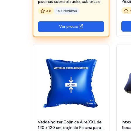
Pisci
piscinas sobre el suelo, cubierta de
Cubie
globo, para invierno, 4 x 4 pies,
3.8
147 reviews
Invie
almohada inflable de aire flotante
de Ci
con cuerdas, ecualizador de hielo
sobre
de PVC, cierre de bola de
Ver precio
Veddelholzer Cojín de Aire XXL de
Inte
120 x 120 cm, cojín de Piscina para
floca