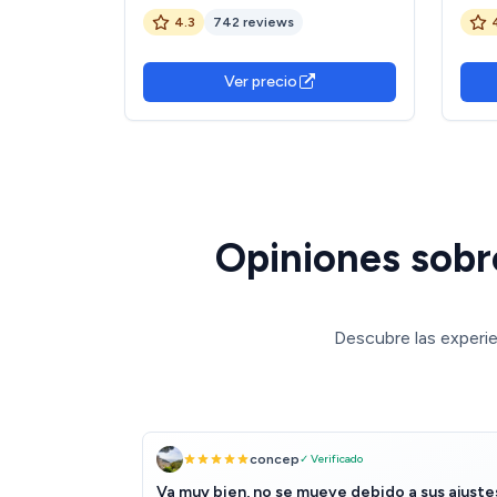
Invierno para Cubierta de Piscina.
4.3
742 reviews
Accesorios Piscina de Invierno para
Cubierta de Piscina, Cubierta en
Ver precio
Opiniones sobr
Descubre las experie
concep
✓ Verificado
Va muy bien, no se mueve debido a sus ajuste