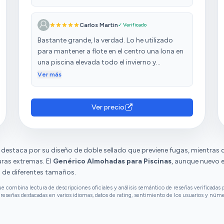
Carlos Martin
✓ Verificado
Bastante grande, la verdad. Lo he utilizado
para mantener a flote en el centro una lona en
una piscina elevada todo el invierno y
sorprendentemente y a pesar del cloro y
Ver más
productos no se ha deshinchado ni ha
pasado nada.
Ver precio
destaca por su diseño de doble sellado que previene fugas, mientras 
uras extremas. El
Genérico Almohadas para Piscinas
, aunque nuevo 
s de diferentes tamaños.
combina lectura de descripciones oficiales y análisis semántico de reseñas verificadas p
reseñas destacadas en varios idiomas, datos de rating, sentimiento de los usuarios y núm