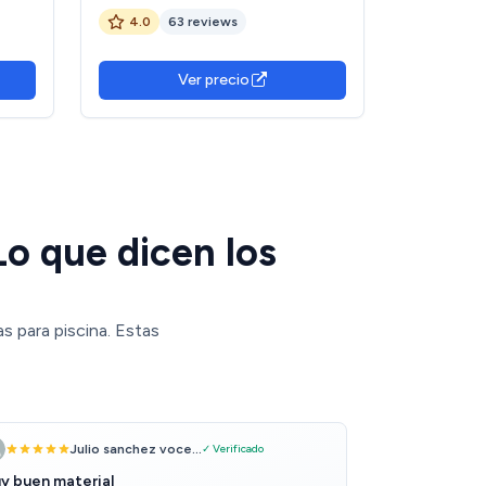
Inflable Ultraligeras, Cojin
4.0
63 reviews
Hinchable para Camping, Almohada
Viaje Inflable para Playa,
Senderismo y Pesca, Cojín
Ver precio
Resistente al Agua
o que dicen los
s para piscina. Estas
Julio sanchez voce...
✓ Verificado
y buen material