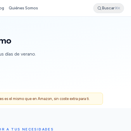
og
Quiénes Somos
Buscar
⌘K
imo
us días de verano.
 es el mismo que en Amazon, sin coste extra para ti.
OR A TUS NECESIDADES