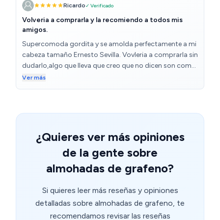
Ricardo
✓ Verificado
para dormir boca abajo. Sin embargo para dormir de
lado, yo las siento muy cómodas. Boca arriba también
Volveria a comprarla y la recomiendo a todos mis
amigos.
son cómodas si te gusta tener la cabeza más bien
elevada. Dada su dureza, tardan un poco más de
Supercomoda gordita y se amolda perfectamente a mi
tiempo en recuperar su forma inicial, con lo que si eres
cabeza tamaño Ernesto Sevilla. Vovleria a comprarla sin
de los que se mueve mucho, como yo, tardarás un
dudarlo,algo que lleva que creo que no dicen son como
poco en habituarte. Se amoldan bien a nuestra
hilos plateados que segun tengo entendido sirven para
Ver más
fisionomía. Las almohadas son buenas, de aparente
descargar tu cuerpo denergia estatica y dormir mejor
calidad, otra cosa es si son las óptimas para nosotros.
(pued que sea esto por lo que duermo mejor desde que
la tengo)
¿Quieres ver más opiniones
de la gente sobre
almohadas de grafeno?
Si quieres leer más reseñas y opiniones
detalladas sobre almohadas de grafeno, te
recomendamos revisar las reseñas