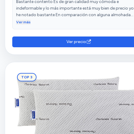
Bastante contento Es de gran calidad muy cómoda e
indeformable y lo más importante está muy bien de precio yo
he notado bastante En comparación con alguna almohada
visco que al principio genial y luego se van hundiendo y
Ver más
deformando costando lo mismo o más que está Se la compr
mi madre y también la gustó y tiro las que tenía.
Ver precio
TOP 3