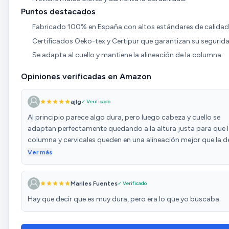
Puntos destacados
Fabricado 100% en España con altos estándares de calidad
Certificados Oeko-tex y Certipur que garantizan su segurida
Se adapta al cuello y mantiene la alineación de la columna.
Opiniones verificadas en Amazon
ajlg
✓ Verificado
Al principio parece algo dura, pero luego cabeza y cuello se
adaptan perfectamente quedando a la altura justa para que 
columna y cervicales queden en una alineación mejor que la d
real madrid. Recién estrenada puede oler un poco como a
Ver más
comida de tortuga, pero no me desagrada y supongo que irá
desapareciendo. En general muy contento, ayuda a dormir
Mariles Fuentes
✓ Verificado
mejor. De hecho estoy escribiendo esta reseña reposando en e
y me está costando porque es tan cómoda que me rinde el
Hay que decir que es muy dura, pero era lo que yo buscaba.
sueño.