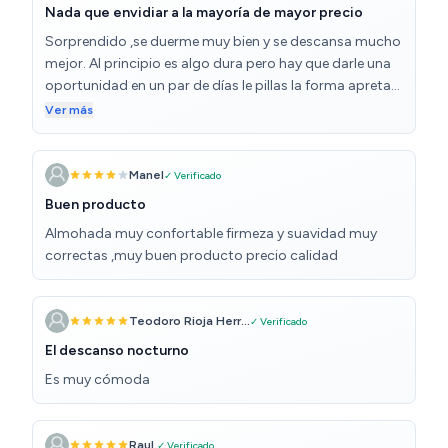
Nada que envidiar a la mayoría de mayor precio
Sorprendido ,se duerme muy bien y se descansa mucho
mejor. Al principio es algo dura pero hay que darle una
oportunidad en un par de días le pillas la forma apretas
algo más la cabeza para coger posición y unos días va
Ver más
perfecta. La recomiendo y alivia los dolores de
cervicales que sufro.
Manel
✓ Verificado
Buen producto
Almohada muy confortable firmeza y suavidad muy
correctas ,muy buen producto precio calidad
Teodoro Rioja Herr...
✓ Verificado
El descanso nocturno
Es muy cómoda
Raul.
✓ Verificado