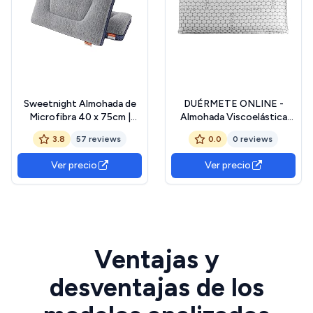
Sweetnight Almohada de
DUÉRMETE ONLINE -
Microfibra 40 x 75cm |
Almohada Viscoelástica
Funda Tejida de Fibra con
Carbono Plus | Máximo
3.8
57 reviews
0.0
0 reviews
Gráfeno Lavable a la
Confort y Excelente
Máquina | Relleno de
Adaptabilidad con
Ver precio
Ver precio
Algodón Poliéster |
Propiedades Antiestrés |
Almohada para Dormir |
80 x 40 cm
Transpirable, Suave y
Cómoda | 2 Unidades
OEKO-TEX STANDARD
100
Ventajas y
desventajas de los