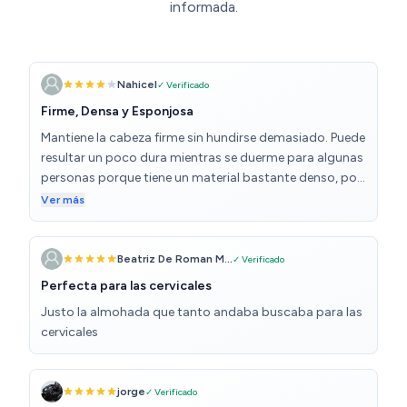
informada.
Nahicel
✓ Verificado
Firme, Densa y Esponjosa
Mantiene la cabeza firme sin hundirse demasiado. Puede
resultar un poco dura mientras se duerme para algunas
personas porque tiene un material bastante denso, por
eso le doy 4 estrellas pero para mi va bien porque
Ver más
también es mullida, esponjosa. Resulta agradable y se
duerme bien con ella.
Beatriz De Roman M...
✓ Verificado
Perfecta para las cervicales
Justo la almohada que tanto andaba buscaba para las
cervicales
jorge
✓ Verificado