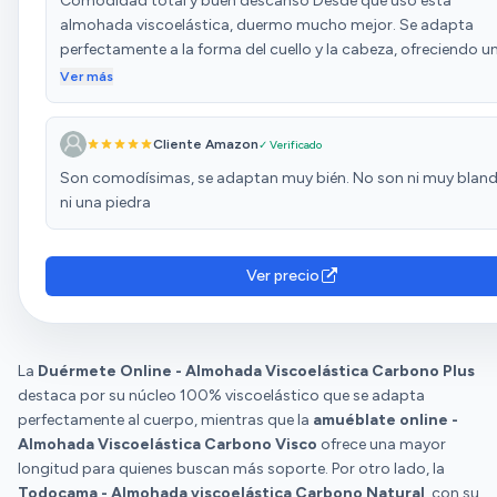
Comodidad total y buen descanso Desde que uso esta
almohada viscoelástica, duermo mucho mejor. Se adapta
perfectamente a la forma del cuello y la cabeza, ofreciendo u
buen soporte sin ser dura. Alivia la tensión cervical y ayuda a
Ver más
mantener una postura correcta. La densidad es ideal, ni muy
blanda ni muy firme, y no pierde la forma con el uso. Además, 
Cliente Amazon
✓ Verificado
funda es suave y fácil de lavar. Muy recomendable si buscas
mejorar la calidad del sueño.
Son comodísimas, se adaptan muy bién. No son ni muy blan
ni una piedra
Ver precio
La
Duérmete Online - Almohada Viscoelástica Carbono Plus
destaca por su núcleo 100% viscoelástico que se adapta
perfectamente al cuerpo, mientras que la
amuéblate online -
Almohada Viscoelástica Carbono Visco
ofrece una mayor
longitud para quienes buscan más soporte. Por otro lado, la
Todocama - Almohada viscoelástica Carbono Natural
, con su