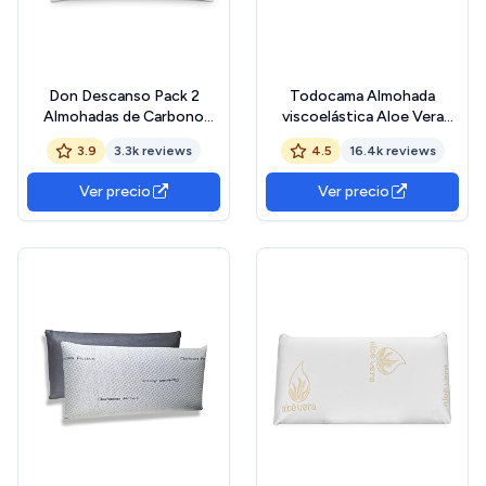
Don Descanso Pack 2
Todocama Almohada
Almohadas de Carbono
viscoelástica Aloe Vera
Activo con Copos
(Pack de 2 Unidades - 70
3.9
3.3k reviews
4.5
16.4k reviews
Viscoelástica, 70cm,
cm)
Firmeza Media,
Ver precio
Ver precio
Ergonómicas, Adaptables a
Cabeza y Cuello,
Transpirables, Tejido
Strech. Fabricadas en
España.