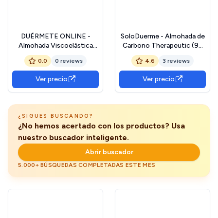
DUÉRMETE ONLINE -
SoloDuerme - Almohada de
Almohada Viscoelástica
Carbono Therapeutic (90
Carbono Plus | Máximo
cm)
0.0
0 reviews
4.6
3 reviews
Confort y Excelente
Adaptabilidad con
Ver precio
Ver precio
Propiedades Antiestrés |
135 x 40 cm
¿SIGUES BUSCANDO?
¿No hemos acertado con los productos? Usa
nuestro buscador inteligente.
Abrir buscador
5.000+ BÚSQUEDAS COMPLETADAS ESTE MES