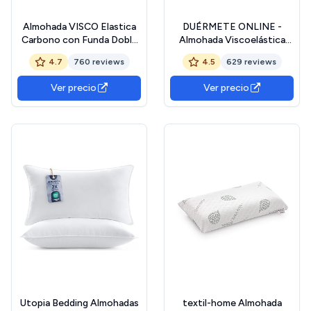
Almohada VISCO Elastica
DUÉRMETE ONLINE -
Carbono con Funda Doble
Almohada Viscoelástica
Cara 3D Fresh (70 CM)
Aloe Vera Visco | Máximo
4.7
760 reviews
4.5
629 reviews
Confort y Excelente
Adaptabilidad con
Ver precio
Ver precio
Propiedades Antiestrés |
70 x 40 cm
Utopia Bedding Almohadas
textil-home Almohada