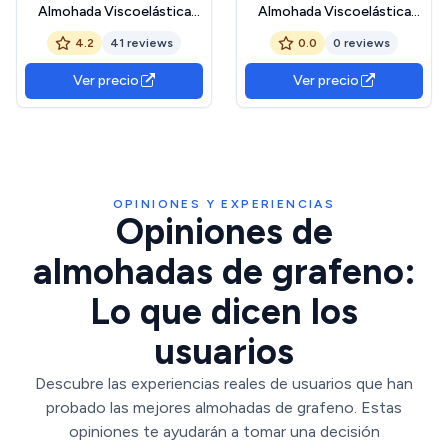
Almohada Viscoelástica
Almohada Viscoelástica
Carbono Premium | Máximo
Carbono Plus | Máximo
4.2
41 reviews
0.0
0 reviews
Confort y Excelente
Confort y Excelente
Adaptabilidad con
Adaptabilidad con
Ver precio
Ver precio
Propiedades Antiestrés | 2
Propiedades Antiestrés | 2
Unidades de 80 x 40 cm
Unidades de 90 x 40 cm
OPINIONES Y EXPERIENCIAS
Opiniones de
almohadas de grafeno:
Lo que dicen los
usuarios
Descubre las experiencias reales de usuarios que han
probado las mejores almohadas de grafeno. Estas
opiniones te ayudarán a tomar una decisión