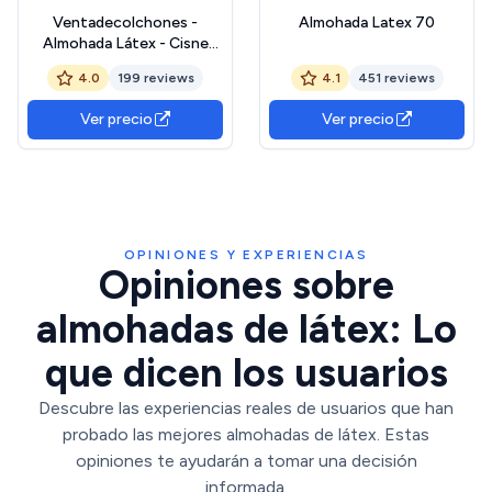
Ventadecolchones -
Almohada Latex 70
Almohada Látex - Cisne
Acolchada - Firmeza
4.0
199 reviews
4.1
451 reviews
Baja/Blanda - 75 cm
Ver precio
Ver precio
OPINIONES Y EXPERIENCIAS
Opiniones sobre
almohadas de látex: Lo
que dicen los usuarios
Descubre las experiencias reales de usuarios que han
probado las mejores almohadas de látex. Estas
opiniones te ayudarán a tomar una decisión
informada.