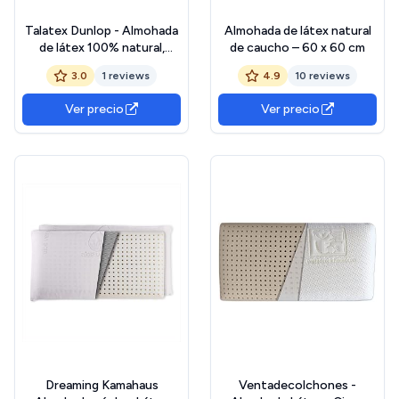
Talatex Dunlop - Almohada
Almohada de látex natural
de látex 100% natural,
de caucho – 60 x 60 cm
almohada firme de látex de
3.0
1 reviews
4.9
10 reviews
fibra media baja que ayuda a
aliviar la presión, el dolor de
Ver precio
Ver precio
cuello y hombros (firmeza
media, tamaño estándar)
Dreaming Kamahaus
Ventadecolchones -