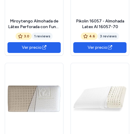
Miroytengo Almohada de
Pikolin 16057 - Almohada
Látex Perforada con Funda
Latex Al 16057-70
70 cm
3.0
1 reviews
4.6
3 reviews
Ver precio
Ver precio