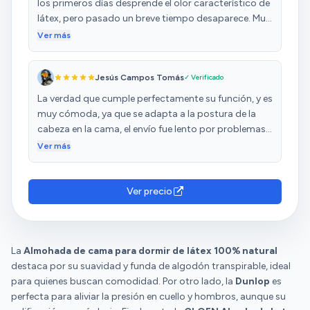
los primeros días desprende el olor característico de
látex, pero pasado un breve tiempo desaparece. Muy
buena compra
Ver más
Jesús Campos Tomás
✓ Verificado
La verdad que cumple perfectamente su función, y es
muy cómoda, ya que se adapta a la postura de la
cabeza en la cama, el envío fue lento por problemas
logísticos. Todo perfecto.
Ver más
Ver precio
La
Almohada de cama para dormir de látex 100% natural
destaca por su suavidad y funda de algodón transpirable, ideal
para quienes buscan comodidad. Por otro lado, la
Dunlop
es
perfecta para aliviar la presión en cuello y hombros, aunque su