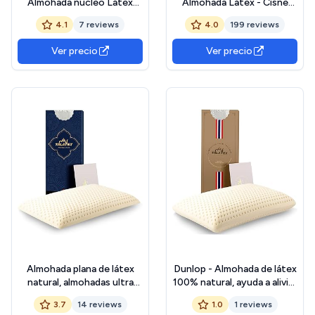
Almohada núcleo Látex
Almohada Látex - Cisne
80cm | Núcleo 100%
Acolchada - Firmeza
4.1
7 reviews
4.0
199 reviews
LÁTEX | Microperforado |
Baja/Blanda - 70 cm
Descanso Natural | Funda
Ver precio
Ver precio
Stretch Aloe Vera | Gran
Confort |
Almohada plana de látex
Dunlop - Almohada de látex
natural, almohadas ultra
100% natural, ayuda a aliviar
delgadas, almohadas planas
la presión, dolor de cuello y
3.7
14 reviews
1.0
1 reviews
para dormir boca abajo,
hombros, espuma