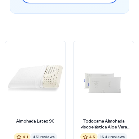
Almohada Latex 90
Todocama Almohada
viscoelástica Aloe Vera
(Pack de 2 Unidades - 70
4.1
451 reviews
4.5
16.4k reviews
cm)