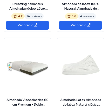
Dreaming Kamahaus
Almohada de látex 100%
Almohada núcleo Látex
Natural, Almohada de
75cm | Núcleo 100%
emulsión de Memoria,
4.2
14 reviews
3.6
4 reviews
LÁTEX | Microperforado |
Almohada ortopédica
Descanso Natural | Funda
Cervical de Contorno de
Ver precio
Ver precio
Stretch Aloe Vera | Gran
Cuello para Dormir de Lado,
Confort |
Espalda y estómago,
Almohada ergonómica para
Almohada Viscoelastica 60
Almohada Latex Almohada
cm Premium - Doble
de látex Natural clásica