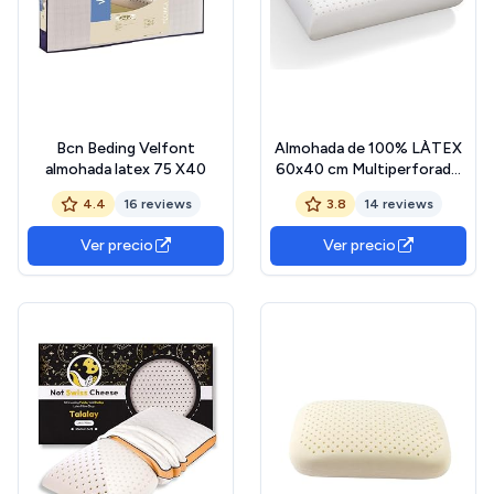
Bcn Beding Velfont
Almohada de 100% LÀTEX
almohada latex 75 X40
60x40 cm Multiperforado
14 cm de grosor,
4.4
16 reviews
3.8
14 reviews
Antiácaros e
Hipoalergénico, forma
Ver precio
Ver precio
Clásica tradicional