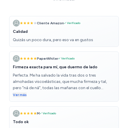
Cliente Amazon
✓ Verificado
Calidad
Quizás un poco dura, pero eso va en gustos
PaperWhiter
✓ Verificado
Firmeza exacta para mí, que duermo de lado
Perfecta. Me ha salvado la vida tras dos o tres
almohadas viscoelásticas, que mucha firmeza y tal,
pero "ná de ná", todas las mañanas con el cuello
dolorido, dinero tirado a la basura. Viene con una funda
Ver más
muy elegante y el olor tampoco es para tanto, tiene un
toque cítrico.
M
✓ Verificado
Todo ok