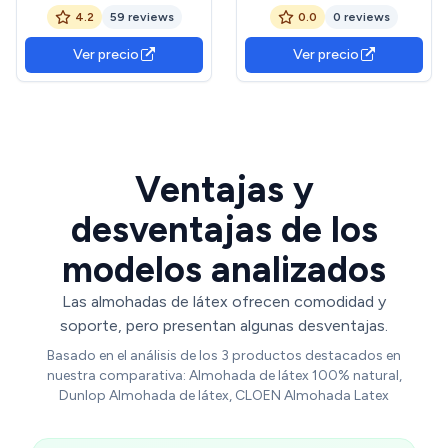
Firmeza + Lado Blanco
Almohada de látex con
4.2
59 reviews
0.0
0 reviews
Firmeza Blanda y Lado Gris
Forma de Pan Almohada de
Firmeza Media - Funda
Masaje Saludable for el
Ver precio
Ver precio
Interior + Funda Lavable
Cuello Almohada
con Cremallera
Blanda(60x40x12)
Ventajas y
desventajas de los
modelos analizados
Las almohadas de látex ofrecen comodidad y
soporte, pero presentan algunas desventajas.
Basado en el análisis de los 3 productos destacados en
nuestra comparativa: Almohada de látex 100% natural,
Dunlop Almohada de látex, CLOEN Almohada Latex