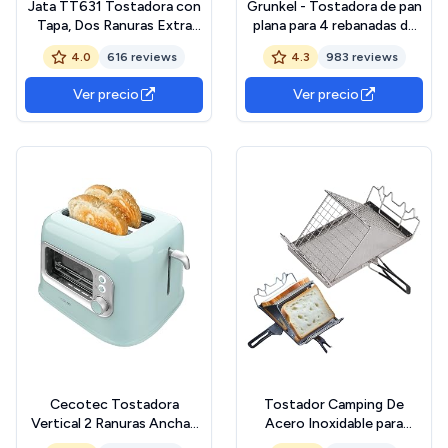
Jata TT631 Tostadora con
Grunkel - Tostadora de pan
Tapa, Dos Ranuras Extra
plana para 4 rebanadas de
Anchas, Con selector
600w con 6 niveles de
4.0
616 reviews
4.3
983 reviews
electrónico de tostado, 6
temporizador y señal
posiciones, Cuerpo toque
acústica de finalización.
Ver precio
Ver precio
frío, Bandeja recogemigas,
Incluye bandeja
Centrado automático del
recogemigas extraíble
pan, 750 W, Negro
(Básico)
Cecotec Tostadora
Tostador Camping De
Vertical 2 Ranuras Anchas
Acero Inoxidable para
RetroVision Blue. 700 W en
Acampar,Tostador de Pan