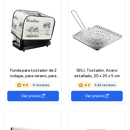
Funda para tostador de 2
IBILI, Tostador, Acero
rodajas, para verano, para
estañado, 20 x 20 x 5 cm
camping, furgoneta,
0.0
0 reviews
4.2
5.5k reviews
tostador, con bolsillos para
cocina, cubierta de
Ver precio
Ver precio
electrodomésticos
pequeños y protección de
huellas dactilares, lavable a