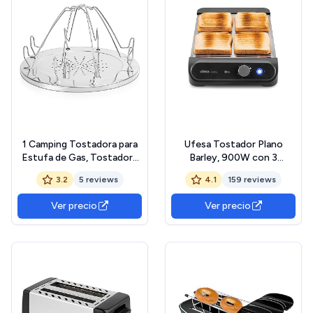
1 Camping Tostadora para
Ufesa Tostador Plano
Estufa de Gas, Tostadora
Barley, 900W con 3
de Camping para Cocina,
Resistencias de Cuarzo,
3.2
5 reviews
4.1
159 reviews
Soporte de Toast de
Tostador Horizontal de
Camping de Acero
Acero Inoxidable, Tamaño
Ver precio
Ver precio
Inoxidable Plegable,
XL para 4 Rebanadas, 7
Soporte Plegable para,
Niveles, Recalentar y
Viajes, Picnics
Descongelar, Bandeja
Recogemigas, Bollería