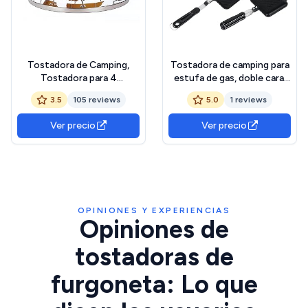
Tostadora de Camping,
Tostadora de camping para
Tostadora para 4
estufa de gas, doble cara,
Rebanadas para Cocina de
antiadherente, tostada,
3.5
105 reviews
5.0
1 reviews
Gas, Soporte Plegable para
bandeja para hornear pan
Pan, Accesorios Camping,
con asas resistentes al
Ver precio
Ver precio
Perfecta para Picnic al Aire
calor, tostadora
Libre
multifunción para el hogar y
el desayuno al aire
OPINIONES Y EXPERIENCIAS
Opiniones de
tostadoras de
furgoneta: Lo que