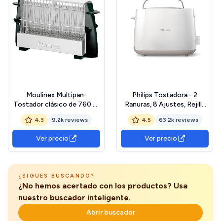
Moulinex Multipan-
Philips Tostadora - 2
Tostador clásico de 760 W
Ranuras, 8 Ajustes, Rejilla
para todo tipo de pan,
Calientabollos,
4.3
9.2k reviews
4.5
63.2k reviews
hasta 4 rebanadas,
Descongelación, Elevación
empuñadoras laterales
Alta, Apagado Auto, Blanco
Ver precio
Ver precio
frías, pequeño, fácil de
(HD2581/00)
transportar y de usar, Color
Negro, A15453
¿SIGUES BUSCANDO?
¿No hemos acertado con los productos? Usa
nuestro buscador inteligente.
Abrir buscador