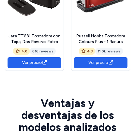
Jata TT631 Tostadora con
Russell Hobbs Tostadora
Tapa, Dos Ranuras Extra
Colours Plus - 1 Ranura
Anchas, Con selector
Larga y Ancha, Tostador
4.0
616 reviews
4.3
11.0k reviews
electrónico de tostado, 6
para 2 Rebanadas, Bandeja
posiciones, Cuerpo toque
Recogemigas,
Ver precio
Ver precio
frío, Bandeja recogemigas,
Calientapanecillos, Función
Centrado automático del
Cancelar y Descongelar,
pan, 750 W, Negro
Acero Inoxidable, Rojo -
21391-56
Ventajas y
desventajas de los
modelos analizados