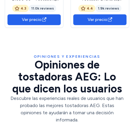
Ranura Larga y Ancha, para
calentador para pan y
4.3
11.0k reviews
4.4
1.9k reviews
2 Rebanadas, Acero
croissants, 7 niveles de
Inoxidable
tostado, gran capacidad
Ver precio
Ver precio
elevación, bandeja
recogemigas extraíble,
ranuras extraanchas,
LT2M1310
OPINIONES Y EXPERIENCIAS
Opiniones de
tostadoras AEG: Lo
que dicen los usuarios
Descubre las experiencias reales de usuarios que han
probado las mejores tostadoras AEG. Estas
opiniones te ayudarán a tomar una decisión
informada.