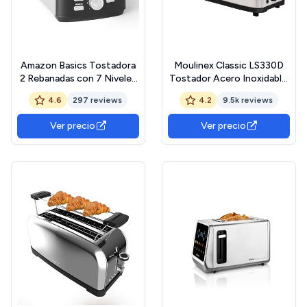
Amazon Basics Tostadora
Moulinex Classic LS330D
2 Rebanadas con 7 Niveles
Tostador Acero Inoxidable,
de Tostado y Bandeja para
2 Ranuras largas y anchas,
4.6
297 reviews
4.2
9.5k reviews
Migas Extraíble, Ranuras
1400 W, 6 Posiciones
Extra Anchas, 800W,
Tostado, Función Stop y
Ver precio
Ver precio
Negro
Bandeja Recogemigas, para
Todo Tipo de Pan normal,
molde, artesano