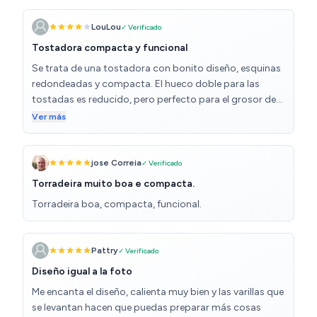
LouLou
✓ Verificado
Tostadora compacta y funcional
Se trata de una tostadora con bonito diseño, esquinas
redondeadas y compacta. El hueco doble para las
tostadas es reducido, pero perfecto para el grosor de
una tostada de pan de molde. La pega que tiene es que
Ver más
si quieres meter rebanada de pan alargado tienes que
cortarlo por la mitad ya que de lo contrario no te cabe.
El tostado es bueno y uniforme. Tiene tapa y buen
jose Correia
✓ Verificado
aislante, por lo que si tocas el plástico exterior, aunque
Torradeira muito boa e compacta.
se acabe de utilizar, no te quemas. Yo estoy satisfecha
Torradeira boa, compacta, funcional.
con la compra.
Pattry
✓ Verificado
Diseño igual a la foto
Me encanta el diseño, calienta muy bien y las varillas que
se levantan hacen que puedas preparar más cosas