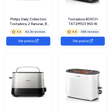
Philips Daily Collection
Tostadora BOSCH
Tostadora, 2 Ranuras, 8
TAT2M123 950 W
Opciones Ajustes, Rejilla
4.5
63.2k reviews
4.6
595 reviews
Calientabollos y
Descongelación, Elevación
Ver precio
Ver precio
Alta, Apagado Auto, Negro
(HD2581/90)