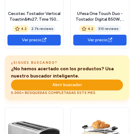
Cecotec Tostador Vertical
Ufesa One Touch Duo -
Toastin&#x27; Time 1500
Tostador Digital 850W, 2
Inox, 1500W, Doble ranura
Ranuras, Pantalla LED, 6
4.2
2.7k reviews
4.2
313 reviews
larga y ranura ancha 3,8cm,
Niveles, Funciones Pan,
Varillas Superiores, Acero
Bagel, Muffin, Gofre,
Ver precio
Ver precio
Inoxidable, Apagado y Pop-
Recalentar, Descongelar,
up Automático,
Memoria, Bandeja
Recogemigas
Recogemigas
¿SIGUES BUSCANDO?
¿No hemos acertado con los productos? Usa
nuestro buscador inteligente.
Abrir buscador
5.000+ BÚSQUEDAS COMPLETADAS ESTE MES