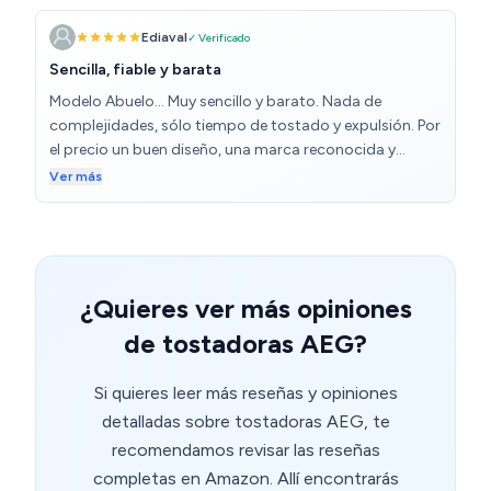
muy bonitos. Tengo la misma tostadora pero de una
sencilla pero muy funcional, con varias opciones útiles y
ranura estrecha en otra casa y el blanco no se amarillea.
Ediaval
✓ Verificado
buena calidad. Ideal para el uso diario. ¡La recomiendo
La bandeja inferior para vaciar las migas es muy útil y
sin duda!
Sencilla, fiable y barata
práctica. Toda la parte de plástico se limpia muy fácil.
Modelo Abuelo... Muy sencillo y barato. Nada de
Me apareció en muchas comparativas como una de las
complejidades, sólo tiempo de tostado y expulsión. Por
mejores tostadoras calidad/precio y estoy totalmente
el precio un buen diseño, una marca reconocida y
de acuerdo. Una compra muy acertada.
fiabilidad. Si buscas una tostadora fiable y elegante
Ver más
barata esta es la tuya.
¿Quieres ver más opiniones
de tostadoras AEG?
Si quieres leer más reseñas y opiniones
detalladas sobre tostadoras AEG, te
recomendamos revisar las reseñas
completas en Amazon. Allí encontrarás