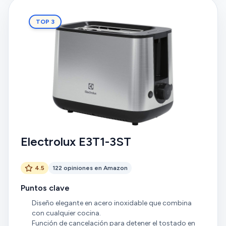
limpieza es increíblemente sencilla. El punzador de
huevos integrado es un detalle inteligente que evita
TOP 3
que se rompan. Ha simplificado mis desayunos por
completo. ¡Totalmente recomendado
Electrolux E3T1-3ST
4.5
122 opiniones en Amazon
Puntos clave
Diseño elegante en acero inoxidable que combina
con cualquier cocina.
Función de cancelación para detener el tostado en