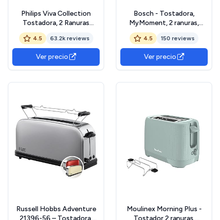
Philips Viva Collection
Bosch - Tostadora,
Tostadora, 2 Ranuras
MyMoment, 2 ranuras,
Extraanchas, Función para
Recalienta, Descongela,
4.5
63.2k reviews
4.5
150 reviews
Panecillos Integrada, 7
High-lift, Blanco, TAT2M12
Intensidades, Bandeja
Ver precio
Ver precio
Recogemigas Desmontable,
Gris (Metal) (HD2637/90)
Russell Hobbs Adventure
Moulinex Morning Plus -
21396-56 – Tostadora,
Tostador 2 ranuras,