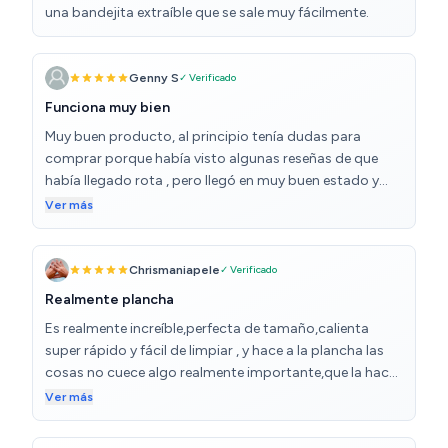
una bandejita extraíble que se sale muy fácilmente.
Genny S
✓ Verificado
Funciona muy bien
Muy buen producto, al principio tenía dudas para
comprar porque había visto algunas reseñas de que
había llegado rota , pero llegó en muy buen estado y
funciona de maravilla. La recomiendo
Ver más
Chrismaniapele
✓ Verificado
Realmente plancha
Es realmente increíble,perfecta de tamaño,calienta
super rápido y fácil de limpiar , y hace a la plancha las
cosas no cuece algo realmente importante,que la hace
realmente su valor añadido, aunque es realmente su
Ver más
utilidad,no todas la cumple y está si.