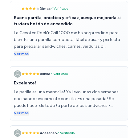
bastante más segura y fácil de usar así. Son cuatro
Dimas
✓ Verificado
duros, pero es algo que no viene de serie.
Buena parrilla, práctica y eficaz, aunque mejoraría si
tuviera botón de encendido
La Cecotec Rock'nGrill 1000 me ha sorprendido para
bien. Es una parrilla compacta, fácil de usar y perfecta
para preparar sándwiches, carnes, verduras o
pescados. El revestimiento antiadherente RockStone
Ver más
funciona muy bien, no se pega nada y la limpieza es muy
sencilla. El tamaño es ideal para cocinas pequeñas y la
placa superior flotante se adapta bien a diferentes
Alinka
✓ Verificado
grosores de alimentos. Además, el cajetín recogegrasas
Excelente!
es un buen detalle para evitar líos mientras cocinas.
La parilla es una maravilla! Ya llevo unas dos semanas
Estoy muy contento con el rendimiento en general,
cocinando unicamente con ella. Es una pasada! Se
aunque personalmente no me convence que tenga un
puede hacer de todo (a parte de los sandviches -
botón de encendido y apagado. Preferiría que tuviera un
carnes, hamburguesas, pancakes, durums...) muy
Ver más
botón de encendido y apagado y regulador de
rapido y sensillo, sin perder el tiempo. Super! Me
temperatura. Aun así, por su precio y funcionalidad, es
encanta un monton! De momento la mejor compra y
una muy buena opción para el día a día.
mejor uso y aprovechamiento de todos los
Acasanso
✓ Verificado