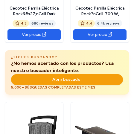
Cecotec Parrilla Eléctrica
Cecotec Parrilla Eléctrica
Rock&#x27;nGrill Dark
Rock?nGrill. 700 W,
1000. 1000 W,
Revestimiento de Piedra
4.3
680 reviews
4.4
6.4k reviews
Revestimiento de Piedra,
RockStone, Máxima
Bandeja Recogegrasas,
Antiadherencia y una Mejor
Ver precio
Ver precio
Placa Superior Flotante,
Limpieza, Asa de Tacto
Superficie 25,4x17,5 cm,
Frío, Superficie 23 x 14.5
Libre de PTFE, PFOA
cm, Acero y Negro
¿SIGUES BUSCANDO?
¿No hemos acertado con los productos? Usa
nuestro buscador inteligente.
Abrir buscador
5.000+ BÚSQUEDAS COMPLETADAS ESTE MES