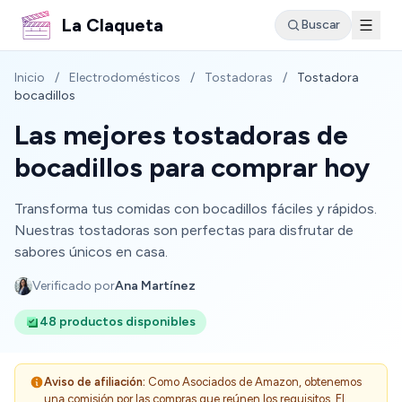
La Claqueta
Buscar
Inicio
/
Electrodomésticos
/
Tostadoras
/
Tostadora
bocadillos
Las mejores tostadoras de
bocadillos para comprar hoy
Transforma tus comidas con bocadillos fáciles y rápidos.
Nuestras tostadoras son perfectas para disfrutar de
sabores únicos en casa.
Verificado por
Ana Martínez
48 productos disponibles
Aviso de afiliación:
Como Asociados de Amazon, obtenemos
una comisión por las compras que reúnen los requisitos. El