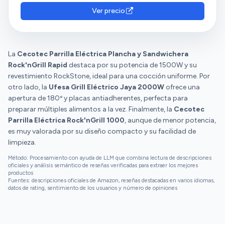
También destacan su funcionalidad, rendimiento,
bastante rápido. 3.La estética del producto así
Ver precio
tamaño y rapidez.
como los materiales se ven bastante buenos y
resistentes, y el cable de enchufe es de tamaño
normal ni corto ni excesivamente largo. 4.Se puede
La
Cecotec Parrilla Eléctrica Plancha y Sandwichera
guardar de pie gracias a un clip lateral, que es el
Rock'nGrill Rapid
destaca por su potencia de 1500W y su
mismo que se usa, para cerrar la parilla al preparar la
revestimiento RockStone, ideal para una cocción uniforme. Por
comida. 5. Lleva un cajetin de plástico recogegrasas,
otro lado, la
Ufesa Grill Eléctrico Jaya 2000W
ofrece una
extraíble y lavable. Puntos en contra: 1. No tiene
apertura de 180º y placas antiadherentes, perfecta para
botón de regular la temperatura, ni de encendido ni
preparar múltiples alimentos a la vez. Finalmente, la
Cecotec
apagado, todo se hace enchufando y
Parrilla Eléctrica Rock'nGrill 1000
, aunque de menor potencia,
desenchufando el aparato. 2. El clip lateral para
es muy valorada por su diseño compacto y su facilidad de
hacer presión mientras se cocina, es muy endeble y
limpieza.
hubiera sido más práctico contar con 2, uno a cada
lado, ya que con uno, la parrilla queda ladeada al
Método: Procesamiento con ayuda de LLM que combina lectura de descripciones
cocinar alimentos grandes, si se cierra para hacer
oficiales y análisis semántico de reseñas verificadas para extraer los mejores
productos
presión. 3. El cajetin recogresasa va suelto y no se
Fuentes: descripciones oficiales de Amazon, reseñas destacadas en varios idiomas,
queda enganchado a los carriles de la parrilla por lo
datos de rating, sentimiento de los usuarios y número de opiniones
que se puede perder con facilidad. 4.Las placas de la
parrilla no son desmontables ni ninguna de sus
piezas, a excepción del cajetin que se puede lavar.