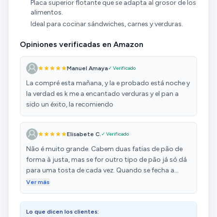
Placa superior flotante que se adapta al grosor de los
alimentos.
Ideal para cocinar sándwiches, carnes y verduras.
Opiniones verificadas en Amazon
Manuel Amaya
✓ Verificado
La compré esta mañana, y la e probado está noche y
la verdad es k me a encantado verduras y el pan a
sido un éxito, la recomiendo
Elisabete C.
✓ Verificado
Não é muito grande. Cabem duas fatias de pão de
forma à justa, mas se for outro tipo de pão já só dá
para uma tosta de cada vez. Quando se fecha a
tampa tem tendência a empurrar a tosta para a
Ver más
frente, principalmente se for alta, mas resolve-se
levantando aparte de traz da tampa e ajeitando o
Lo que dicen los clientes:
pão. É pena não dar para retirar as placas para