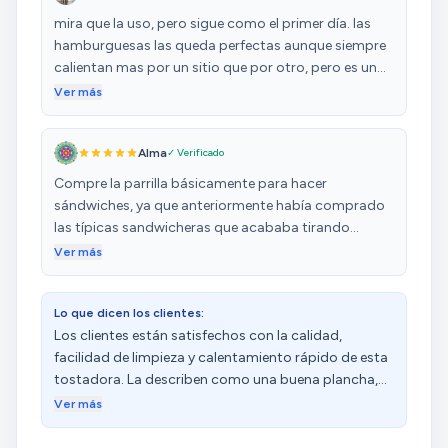
mira que la uso, pero sigue como el primer día. las
hamburguesas las queda perfectas aunque siempre
calientan mas por un sitio que por otro, pero es un
producto que lo tengo años y me encanta, lo
Ver más
volvería a comprar sin ninguna duda. Calienta muy
rápido y va genial. llego en un estado perfecto y
Alma
✓ Verificado
super rápido, muy bien por cecotec y por amazon.
Compre la parrilla básicamente para hacer
sándwiches, ya que anteriormente había comprado
las típicas sandwicheras que acababa tirando
porque se volvían inservibles al pegarseles todo.
Ver más
Como puntos a favor de la parrilla he de decir: 1. El
manejo es muy sencillo. Se enciende y apaga
Lo que dicen los clientes:
enchufando y desenchufando el aparato. Cuando el
Los clientes están satisfechos con la calidad,
piloto rojo esta encendido podemos poner el
facilidad de limpieza y calentamiento rápido de esta
sándwich o lo que queramos y esta listo para usar. 2.
tostadora. La describen como una buena plancha,
Se limpia fácilmente y apenas se queda pegada la
con una superficie antiadherente que facilita su
comida. Yo lo limpio con un paño humedecido en
Ver más
limpieza. Además, valoran su buena relación calidad-
agua o la parte de la esponja con un poco de jabon
precio y consideran que es una buena compra.
si hago carne o queda queso derretido y se va