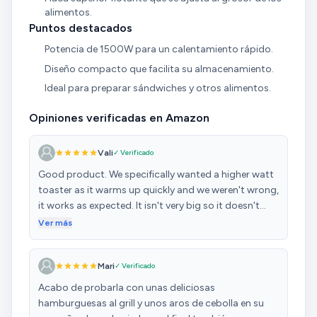
alimentos.
Puntos destacados
Potencia de 1500W para un calentamiento rápido.
Diseño compacto que facilita su almacenamiento.
Ideal para preparar sándwiches y otros alimentos.
Opiniones verificadas en Amazon
Vali
✓ Verificado
Good product. We specifically wanted a higher watt
toaster as it warms up quickly and we weren't wrong,
it works as expected. It isn't very big so it doesn't
take too much space on the counter but it also
Ver más
means that we need to run several iterations in case
more than 1 person is eating. There is no way to
Mari
✓ Verificado
remove the plates in order to wash them. No heat
regulator for cases when you want moderate grilling.
Acabo de probarla con unas deliciosas
We got what we paid for.
hamburguesas al grill y unos aros de cebolla en su