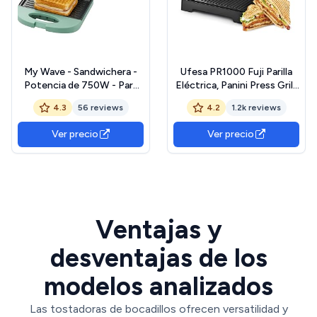
My Wave - Sandwichera -
Ufesa PR1000 Fuji Parilla
Potencia de 750W - Para
Eléctrica, Panini Press Grill,
Todo Tipo de Alimentos -
1000W, Placas
4.3
56 reviews
4.2
1.2k reviews
Apertura de 90º - Parrilla
Antiadherentes, Apertura
Eléctrica con Placas
180º, Asa Toque Frio, Color
Ver precio
Ver precio
Antiadherentes - Medidas:
Rojo
22,5 x 14 cm
Ventajas y
desventajas de los
modelos analizados
Las tostadoras de bocadillos ofrecen versatilidad y