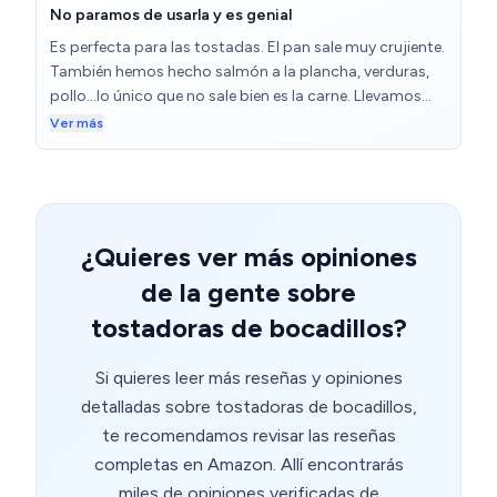
electrodomesticos que tengo ( en cambio de la
No paramos de usarla y es genial
dichosa airfraer, por ejemplo, que solo ocupa lugar).
Es perfecta para las tostadas. El pan sale muy crujiente.
También hemos hecho salmón a la plancha, verduras,
pollo...lo único que no sale bien es la carne. Llevamos
usándola 6 meses y es genial. Se limpia facilísimo y nada
Ver más
se pega. Incluso hemos hecho huevos a la plancha y
con un chorrito de aceite han salido perfectos. Mis hijas
ahora se hacen ellas solas la cena y solo tengo que
preocuparme de pasar un paño húmedo cuando
terminan.
¿Quieres ver más opiniones
de la gente sobre
tostadoras de bocadillos?
Si quieres leer más reseñas y opiniones
detalladas sobre tostadoras de bocadillos,
te recomendamos revisar las reseñas
completas en Amazon. Allí encontrarás
miles de opiniones verificadas de