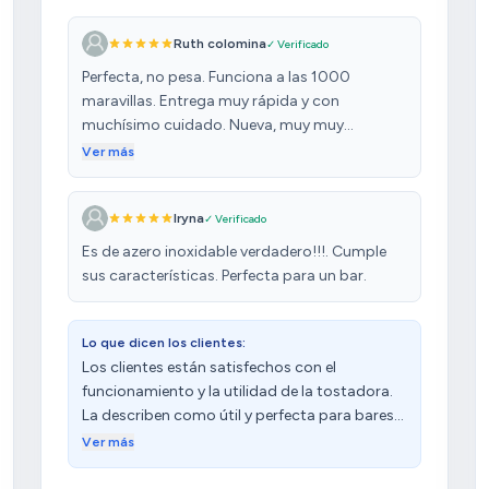
Ruth colomina
✓ Verificado
Perfecta, no pesa. Funciona a las 1000
maravillas. Entrega muy rápida y con
muchísimo cuidado. Nueva, muy muy
contenta con la compra.
Ver más
Iryna
✓ Verificado
Es de azero inoxidable verdadero!!!. Cumple
sus características. Perfecta para un bar.
Lo que dicen los clientes:
Los clientes están satisfechos con el
funcionamiento y la utilidad de la tostadora.
La describen como útil y perfecta para bares y
restaurantes. Sin embargo, algunos
Ver más
mencionan que la rueda del temporizador se
rompió rápidamente.