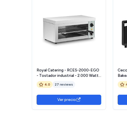
Royal Catering - RCES-2000-EGO
Ceco
- Tostador industrial - 2.000 Watt -
Bake
1 resistencia de infrarrojos
1000
4.0
27 reviews
Temp
230ºC
y una
Ver precio