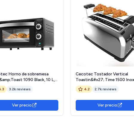
tec Horno de sobremesa
Cecotec Tostador Vertical
&amp;Toast 1090 Black, 10 L,
Toastin&#x27; Time 1500 Inox
 W, Temporizador 60min,
1500W, Doble ranura larga y ra
4.3
3.2k reviews
4.2
2.7k reviews
eratura regulable hasta
ancha 3,8cm, Varillas Superiore
, bandeja para hornear, parrilla
Acero Inoxidable, Apagado y 
 asa con pinzas
up Automático, Recogemigas
Ver precio
Ver precio