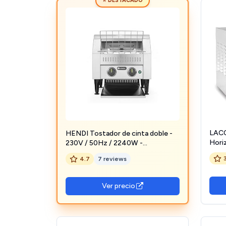
⭐ DESTACADO
LACO
HENDI Tostador de cinta doble -
Horiz
230V / 50Hz / 2240W -
360
418x368x(H)387 mm, plateado,
4.7
7 reviews
acero inoxidable
Ver precio