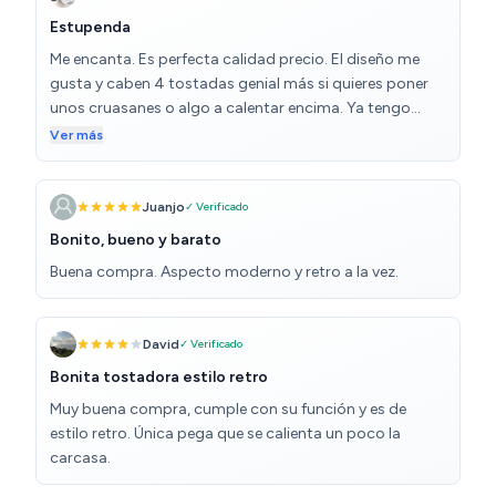
Estupenda
Me encanta. Es perfecta calidad precio. El diseño me
gusta y caben 4 tostadas genial más si quieres poner
unos cruasanes o algo a calentar encima. Ya tengo
otros electrodomésticos de esta misma marca y van
Ver más
genial desde hace muchos años.
Juanjo
✓ Verificado
Bonito, bueno y barato
Buena compra. Aspecto moderno y retro a la vez.
David
✓ Verificado
Bonita tostadora estilo retro
Muy buena compra, cumple con su función y es de
estilo retro. Única pega que se calienta un poco la
carcasa.