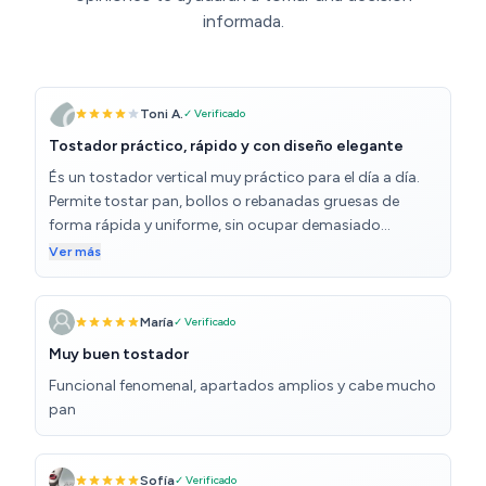
informada.
Toni A.
✓ Verificado
Tostador práctico, rápido y con diseño elegante
És un tostador vertical muy práctico para el día a día.
Permite tostar pan, bollos o rebanadas gruesas de
forma rápida y uniforme, sin ocupar demasiado
espacio en la cocina. Eso sí, tostadas de tamaño Bimbo
Ver más
o un poco más grandes. El diseño en acero inoxidable le
da un aspecto moderno y fácil de limpiar. Además, el
funcionamiento es sencillo y el nivel de tostado se
María
✓ Verificado
ajusta bien con el temporizador. Ideal para quienes
Muy buen tostador
buscan una opción diferente al tostador horizontal. En
Funcional fenomenal, apartados amplios y cabe mucho
definitiva, un tostador funcional, rápido y estético,
pan
perfecto para desayunos diarios con buen resultado.
Sofía
✓ Verificado