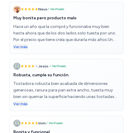
Neus
✓ Verificado
Muy bonita pero producto malo
Hace un año que la compré y funcionaba muy bien
hasta ahora que de los dos lados solo tuesta por uno.
Por el precio que tiene creía que duraría más años.Un
desastre.
Ver más
Jesús.
✓ Verificado
Robusta, cumple su función.
Tostadora robusta bien acabada de dimensiones
generosas, ranura para pan extra ancho, tuesta muy
bien sin quemar la superficie haciendo unas tostadas
esponjosas y crujientes, la mejor que he tenido,como
Ver más
punto negativo señalo el selector de nivel del tostado,
tiene mucha holgura, da la sensación que se podría caer
en cualquier momento.
Imm
✓ Verificado
Bonita y funcional