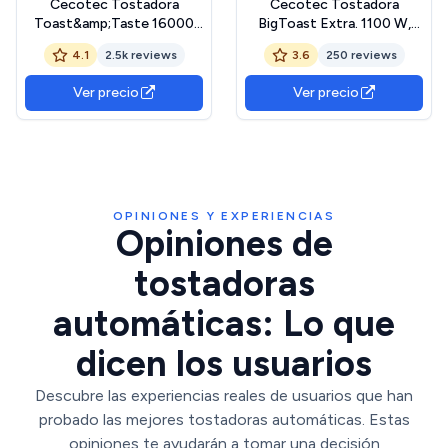
Cecotec Tostadora
Cecotec Tostadora
Toast&amp;Taste 16000
BigToast Extra. 1100 W,
Extra Doble White. 1630 W,
Ranura Larga Extraancha, 4
4.1
2.5k reviews
3.6
250 reviews
2 Ranuras largas
Funciones
extraanchas, Función
preconfiguradas, 6 Niveles
Ver precio
Ver precio
Recalentar, Descongelar y
de Potencia, Varillas
Cancelar, Plástico, Varillas
Superiores para Calentar,
superiores, Blanco
Acero, Capacidad para 2
Tostadas
OPINIONES Y EXPERIENCIAS
Opiniones de
tostadoras
automáticas: Lo que
dicen los usuarios
Descubre las experiencias reales de usuarios que han
probado las mejores tostadoras automáticas. Estas
opiniones te ayudarán a tomar una decisión