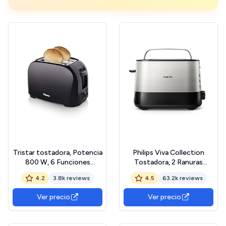
Tristar tostadora, Potencia
Philips Viva Collection
800 W, 6 Funciones
Tostadora, 2 Ranuras
Ajustables, Bandeja
Extraanchas, Función para
4.2
3.8k reviews
4.5
63.2k reviews
Extraíble Para Migas,
Panecillos Integrada, 7
Soporte Para Pan, BR-1025
Intensidades, Bandeja
Ver precio
Ver precio
Recogemigas Desmontable,
Gris (Metal) (HD2637/90)