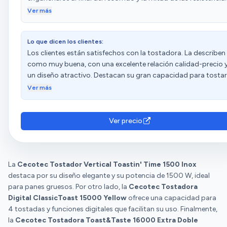
dejaron de funcionar. Notifiqué el fallo a través de Amazon a l
Ver más
dirección de CECOTEC que me indicaban, al principio un poc
caótico (nada insalvable) pero siguiendo los pasos que me
Lo que dicen los clientes:
fueron indicando por correo (video, foto numero de serie, etc.
Los clientes están satisfechos con la tostadora. La describen
finalmente a los pocos días me sustituyeron el tostador por
como muy buena, con una excelente relación calidad-precio 
otro similar pero más moderno. Así que doy 5 estrellas por el
un diseño atractivo. Destacan su gran capacidad para tostar
servicio de CECOTEC y Amazon. Una pena que tras leer aquí
rebanadas grandes y anchas de pan. Además, valoran su
mismo que el servicio postventa era malísimo, ya había
Ver más
facilidad de uso y limpieza. Sin embargo, algunos clientes
comprado otra tostadora y no tenia ninguna fe en una buen
expresan disgusto por la suavidad del pan. Las opiniones
resolución; faltaría a la verdad si no lo digo: en mi caso el
sobre el funcionamiento y el tostado son diversas.
servicio fue perfecto, tengo tostadora nueva y más moderna
Ver precio
en sustitución del fallo de la anterior.
La
Cecotec Tostador Vertical Toastin' Time 1500 Inox
destaca por su diseño elegante y su potencia de 1500 W, ideal
para panes gruesos. Por otro lado, la
Cecotec Tostadora
Digital ClassicToast 15000 Yellow
ofrece una capacidad para
4 tostadas y funciones digitales que facilitan su uso. Finalmente,
la
Cecotec Tostadora Toast&Taste 16000 Extra Doble