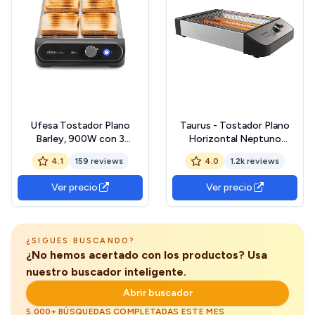
Ufesa Tostador Plano
Taurus - Tostador Plano
Barley, 900W con 3
Horizontal Neptuno
Resistencias de Cuarzo,
Legend, 1000W, 25 x 20 cm
4.1
159 reviews
4.0
1.2k reviews
Tostador Horizontal de
Superficie Tostado, 3
Acero Inoxidable, Tamaño
resistencias, Indicador
Ver precio
Ver precio
XL para 4 Rebanadas, 7
Acústico, Capacidad 4
Niveles, Recalentar y
Tostadas, Bandeja
Descongelar, Bandeja
Recogemigas, INOX,
Recogemigas, Bollería
Recogecables
¿SIGUES BUSCANDO?
¿No hemos acertado con los productos? Usa
nuestro buscador inteligente.
Abrir buscador
5.000+ BÚSQUEDAS COMPLETADAS ESTE MES