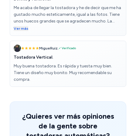
Me acaba de llegar la tostadora y he de decir que me ha
gustado mucho esteticamente, igual a las fotos. Tiene
unos huecos grandes que se agradecen mucho. La
única cosa es que huele un poco a plastico los primeros
Ver más
usos pero despues se va. La recominendo si quieres
algo bonito y bien de precio.
MigueRuiz.
✓ Verificado
Tostadora Vertical.
Muy buena tostadora. Es rápida y tuesta muy bien.
Tiene un diseño muy bonito. Muy recomendable su
compra.
¿Quieres ver más opiniones
de la gente sobre
tostadoras automáticas?