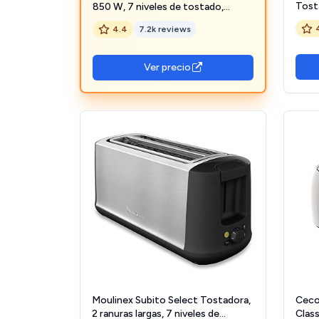
Tosta
850 W, 7 niveles de tostado,
cm, 
calienta panecillos, función
4.4
7.2k reviews
nive
descongelación y parada rápida,
desc
bandeja recogemigas, desconexión
para 
automática, color blanco
Ver precio
Blan
Moulinex Subito Select Tostadora,
Ceco
2 ranuras largas, 7 niveles de
Clas