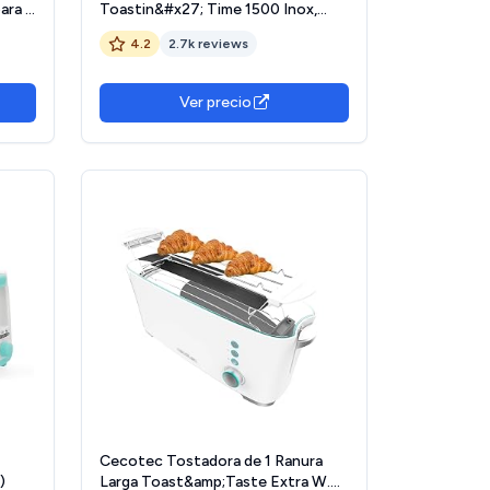
ara 2
Toastin&#x27; Time 1500 Inox,
gas,
1500W, Doble ranura larga y ranura
4.2
2.7k reviews
ancha 3,8cm, Varillas Superiores,
o
Acero Inoxidable, Apagado y Pop-
up Automático, Recogemigas
Ver precio
Cecotec Tostadora de 1 Ranura
)
Larga Toast&amp;Taste Extra W.