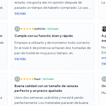
estado, me gusta dar mi opinión después de
La
el
pasado un tiempo de haberlo comprado. Lo uso a
diario y después de 2 años sigue funcionando
Ver más
perfectamente. Absolutamente recomendable.
Eso sí, os recomiendo que si vais a poner varias
tostadas de seguido controleis con la rueda la
DAMON
✓ Verificado
potencia, porque al estar ya caliente tuesta más
or
Cumple con su función, bien y rápido.
A 
rápido y se os pueden quemar.
su
 de
Empiezo a utilizarlo y de momento todo correcto.
No
En el nivel 4 de potencia se hacen dos tostadas de
En
pan de molde en muy poco tiempo. en
es
comparación con el Moulinex "UNO" que tenía
Ver más
ra
das
antes, este aparenta mejor calidad constructiva
Ve
ga
además de tener más funciones (aún no las he
ma
 de
usado). Con el paso del tiempo y uso iré
fa
n
actualizando la reseña.
Raúl
✓ Verificado
to
en
Buena calidad con un tamaño de ranuras
Gr
car
perfecto y un precio ajustado
Mu
to
s
 a
Llevo dos semanas usándola y me está yendo
Est
perfectamente. Los materiales parecen de buena
el
ado