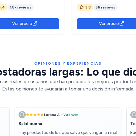
le. 1500 W, Capacidad para 4
4.4
1.8k reviews
3.8
56 reviews
adas, 2 Ranuras Largas
aanchas, 3 Funciones, Luz LED,
ye Varillas superiores
Ver precio
Ver precio
OPINIONES Y EXPERIENCIAS
stadoras largas: Lo que di
cias reales de usuarios que han probado los mejores productos
Estas opiniones te ayudarán a tomar una decisión informada.
Lorena A.
✓ Verificado
Salió buena.
To
Hay productos de los que salvo que vengan en mal
Bu