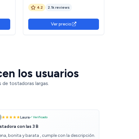
1000W, 2 Tostadas, Ranura XL para
4.2
2.1k reviews
Panes Gruesos, Sistema
Autocentrado, 7 Posiciones de
Tostado, Expulsión Automática,
Ver precio
Recogemigas y Varillas
cen los usuarios
 de tostadoras largas.
Laura
✓ Verificado
stadora con las 3 B
ena, bonita y barata , cumple con la descripción.