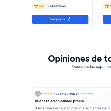
tostado, descongela, recalienta,
Doub
4.2
9.5k reviews
función ECO, exterior acero
Tost
inoxidable, bandeja recogemigas
extr
extraíble, palanca elevadora, Negro
Inclu
Ver precio
Opiniones de to
Descubre las experien
Cliente Amazon
✓ Verificado
Buena relación calidad precio.
Buena relación calidad precio. Llegó antes de lo