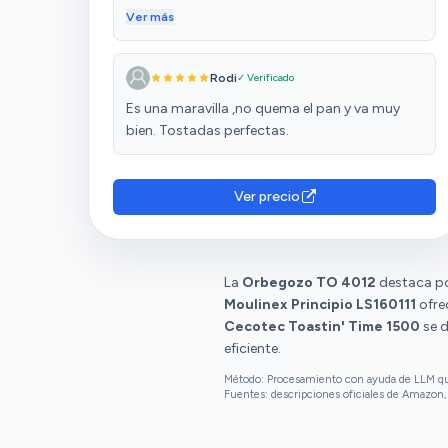
tostar rápido y de forma uniforme. Dispone
Ver más
de 7 niveles de tostado, función de
descongelación, calienta panecillos, y parada
Rodi
✓ Verificado
rápida para mayor control. La bandeja
recogemigas facilita la limpieza, y su
Es una maravilla ,no quema el pan y va muy
desconexión automática mejora la seguridad.
bien. Tostadas perfectas.
El diseño blanco es sencillo y combina bien en
cualquier cocina. En general, una opción fiable
y funcional para quienes buscan una
Ver precio
tostadora básica con buenas prestaciones a
un precio asequible.
La
Orbegozo TO 4012
destaca por
Moulinex Principio LS160111
ofre
Cecotec Toastin' Time 1500
se d
eficiente.
Método: Procesamiento con ayuda de LLM que 
Fuentes: descripciones oficiales de Amazon, 