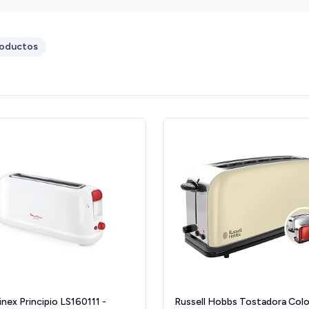
largos de barra de pan, y algo más de altura
también para grandes tostas de pan. La
bandeja de migas no está bien diseñada del
roductos
todo porque se salen migas por los lados, aún
así la mayoría quedan en la bandeja y
sobretodo no queda prácticamente ninguna
dentro de la tostadora. La bandeja se saca sin
problemas. El cable no es demasiado largo,
por lo que tendrás que tener un enchufe cerca.
Si tuestas una vez, los lados apenas se
calientan, pero si tuestas 2 o más veces
seguidas si que se calientan.
nex Principio LS160111 -
Russell Hobbs Tostadora Col