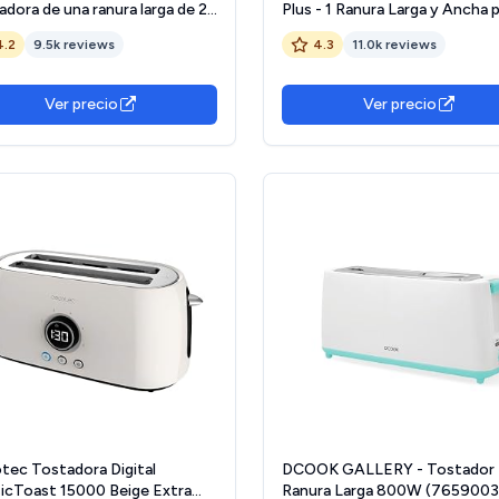
dora de una ranura larga de 25
Plus - 1 Ranura Larga y Ancha p
bandeja recoge-migas con 7
Rebanadas, Bandeja Recogemi
4.2
9.5k reviews
4.3
11.0k reviews
les de tueste, modo de
Calientapanecillos, Función
ongelación y botón apagado,
Cancelar y Descongelar, Acer
gran variedad de pan, Color
Inoxidable, Crema - 21395-56
Ver precio
Ver precio
ca
tec Tostadora Digital
DCOOK GALLERY - Tostador
sicToast 15000 Beige Extra
Ranura Larga 800W (7659003