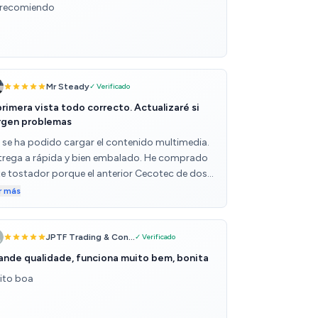
 recomiendo
Mr Steady
✓ Verificado
primera vista todo correcto. Actualizaré si
rgen problemas
 se ha podido cargar el contenido multimedia.
trega a rápida y bien embalado. He comprado
te tostador porque el anterior Cecotec de dos
nuras anchas salió malo a más no poder. La
r más
rantía me cubría la primera reparación y me
ndaron uno nuevo con idéntico problema. El
llo es el más común que he visto en muchos
JPTF Trading & Con...
✓ Verificado
stadores de distintas marcas e iguales
ande qualidade, funciona muito bem, bonita
acterísticas: la varilla donde se apoya la
ito boa
stada se descoloca y produce cortocircuito.
o se debe a que el diseño y el montaje suele ser
 mismo en distintas marcas, eso y la maldita