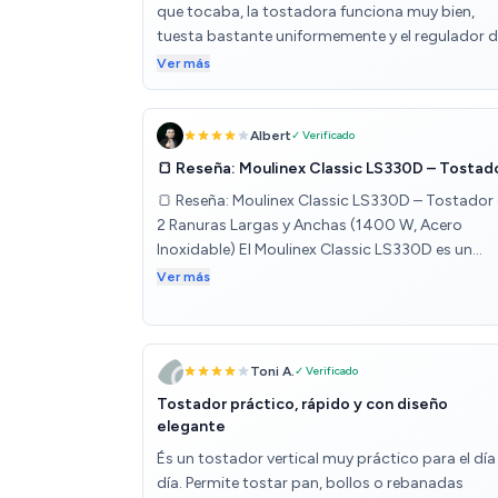
que tocaba, la tostadora funciona muy bien,
tuesta bastante uniformemente y el regulador d
tiempo funciona bien. El único inconveniente es
Ver más
que la pieza superior para calentar panecillos va
aparte, suelta, es de "quita y pon" aunque no me
importa porque nunca la utilizo.
Albert
✓ Verificado
🍞 Reseña: Moulinex Classic LS330D – Tostad
🍞 Reseña: Moulinex Classic LS330D – Tostador
2 Ranuras Largas y Anchas (1400 W, Acero
Inoxidable) El Moulinex Classic LS330D es un
tostador elegante y funcional, diseñado para
Ver más
adaptarse a todo tipo de panes, desde rebana
finas hasta pan artesanal grueso. Con 2 ranuras
largas y anchas, 1400 W de potencia y 6 niveles
tostado, combina rendimiento, versatilidad y u
Toni A.
✓ Verificado
diseño moderno en acero inoxidable que luce bi
Tostador práctico, rápido y con diseño
en cualquier cocina. ✅ Características
elegante
destacadas: 2 ranuras largas y anchas: Perfecta
És un tostador vertical muy práctico para el día
para pan de molde, baguettes, pan artesanal y
día. Permite tostar pan, bollos o rebanadas
rebanadas grandes. 1400 W de potencia: Tost