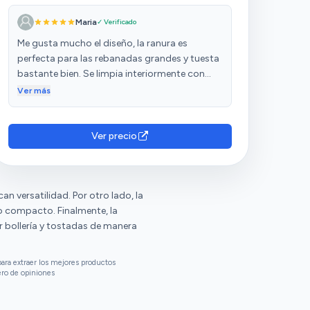
Maria
✓ Verificado
Me gusta mucho el diseño, la ranura es
perfecta para las rebanadas grandes y tuesta
bastante bien. Se limpia interiormente con
facilidad usando una brochita
Ver más
Ver precio
n versatilidad. Por otro lado, la
o compacto. Finalmente, la
ar bollería y tostadas de manera
ara extraer los mejores productos
ero de opiniones