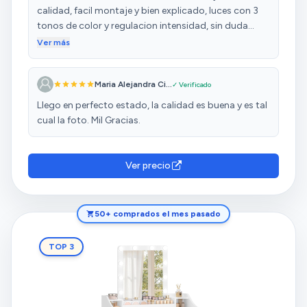
calidad, facil montaje y bien explicado, luces con 3
tonos de color y regulacion intensidad, sin duda
recomendado
Ver más
Maria Alejandra Ci...
✓ Verificado
Llego en perfecto estado, la calidad es buena y es tal
cual la foto. Mil Gracias.
Ver precio
50+ comprados el mes pasado
TOP 3