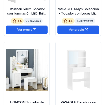
Hzuaneri 80cm Tocador
VASAGLE Kailyn Colección
con Iluminación LED, Brillo
- Tocador con Luces LED
Ajustable, Mesa de
de 3 Colores con Brillo
4.5
90 reviews
4.5
2.2k reviews
Maquillaje con Espejo,
Ajustable, Mesa de
Tocador con 2 Cajones y 2
Maquillaje con Espejo,
Ver precio
Ver precio
Compartimentos Abiertos,
Estantes Ajustables, 2
Moderno, Blanco
Cajones, Estilo Moderno,
DT39503X The Forest
Blanco RDT123T14
Stewardship Council
HOMCOM Tocador de
VASAGLE Tocador con