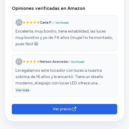
Opiniones verificadas en Amazon
Carla P.
✓ Verificado
Excelente, muy bonito, tiene estabilidad, las luces
muy bonitos y yo de 74 años (mujer) lo he montado,
pues fácil 😃
Nelson Acevedo
✓ Verificado
Le regalamos este tocador con luces a nuestra
sobrina de 16 años y le encantó. Tiene un diseño
moderno, el espejo con luces LED ofrece una
iluminación perfecta para maquillarse y los
Ver más
compartimentos son amplios para guardar todo
con orden. Es elegante, práctico y quedó precioso en
su habitación. ¡Un regalo ideal!
Ver precio