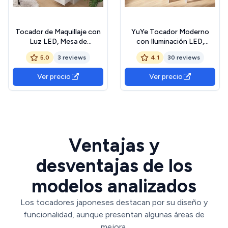
Tocador de Maquillaje con
YuYe Tocador Moderno
Luz LED, Mesa de
con Iluminación LED,
Maquillaje con Espejo
Espejo de Brillo Ajustable,
5.0
3 reviews
4.1
30 reviews
Deslizante (Tocador
Tocador con Taburete, 5
Blanco N21)
Cajones y 3 Estantes,
Ver precio
Ver precio
Madera Blanca (T68)
Ventajas y
desventajas de los
modelos analizados
Los tocadores japoneses destacan por su diseño y
funcionalidad, aunque presentan algunas áreas de
mejora.