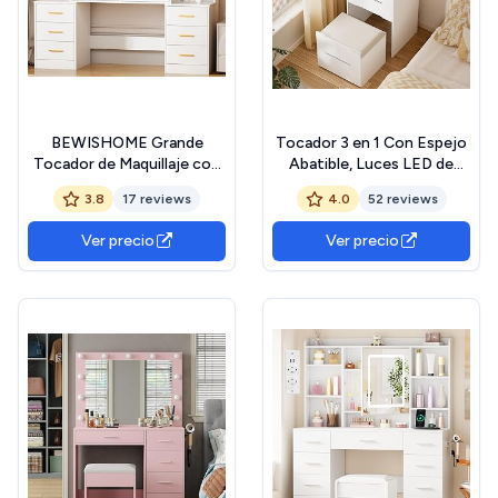
BEWISHOME Grande
Tocador 3 en 1 Con Espejo
Tocador de Maquillaje con
Abatible, Luces LED de
Luces LED, Brillo Ajustable,
Brillo Ajustable, Escritorio
3.8
17 reviews
4.0
52 reviews
Tocador con Espejo y 8
de Vidrio Visible, Compacto
Cajones, Mesa de Maquillaje
Con 3 Cajones y Taburete
Ver precio
Ver precio
Moderno con 8
Acolchado Para Dormitorio
Compartimentos para el
Dormitorio, Color Blanco
EFST37W