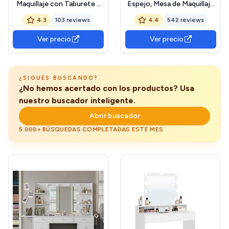
Maquillaje con Taburete y
Espejo, Mesa de Maquillaje
Espejo Mesa de Maquillaje
con Armario y cajón con
4.3
103 reviews
4.4
542 reviews
con 4 Cajones 4
Espejo, Estantes
Compartimientos de
Ajustables, Estilo Moderno,
Ver precio
Ver precio
Almacenamiento Estilo
70 x 40 x 136 cm, Blanco
Moderno 80x38x143 cm
RDT118W01
Blanco
¿SIGUES BUSCANDO?
¿No hemos acertado con los productos? Usa
nuestro buscador inteligente.
Abrir buscador
5.000+ BÚSQUEDAS COMPLETADAS ESTE MES