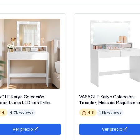
GLE Kailyn Colección -
VASAGLE Kailyn Colección -
dor, Luces LED con Brillo
Tocador, Mesa de Maquillaje c
able, Mesa de Maquillaje con
Espejo y Luces LED con Brillo
4.6
4.7k reviews
4.6
1.8k reviews
o, 2 Cajones y 3
Ajustable, 2 Cajones y 3
artimentos, Moderno, Blanco
Compartimentos, Moderno, B
14W01 The Forest
Nube RDT120T10
Ver precio
Ver precio
ardship Council