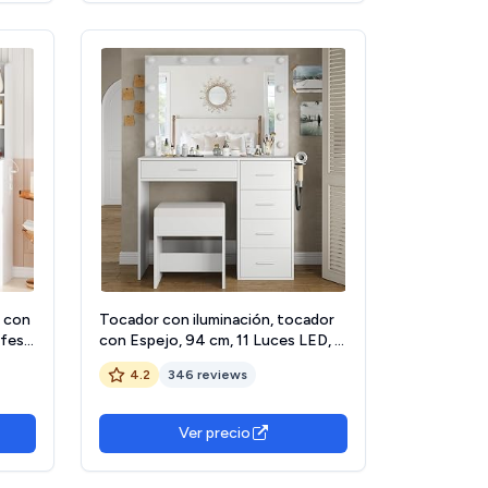
 con
Tocador con iluminación, tocador
fes,
con Espejo, 94 cm, 11 Luces LED, 3
 y
Modos de iluminación, 5 cajones,
4.2
346 reviews
Mesa cosmética con Silla para
Dormitorio, vestidor, Estudio,
Blanco
Ver precio