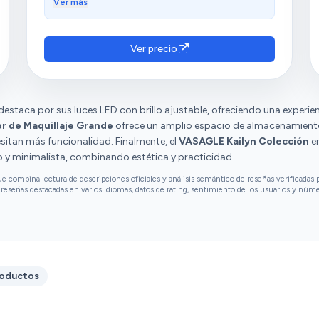
vienen incluidas. Además, resaltan su
Ver más
apariencia bonita, con acabados y luces
fuertes. La relación calidad-precio es
considerada buena. Los clientes aprecian el
Ver precio
tamaño, la practicidad y la capacidad de los
cajones. Sin embargo, tienen opiniones
diversas sobre la capacidad.
destaca por sus luces LED con brillo ajustable, ofreciendo una experie
 de Maquillaje Grande
ofrece un amplio espacio de almacenamiento
esitan más funcionalidad. Finalmente, el
VASAGLE Kailyn Colección
en
y minimalista, combinando estética y practicidad.
combina lectura de descripciones oficiales y análisis semántico de reseñas verificadas p
reseñas destacadas en varios idiomas, datos de rating, sentimiento de los usuarios y núm
roductos