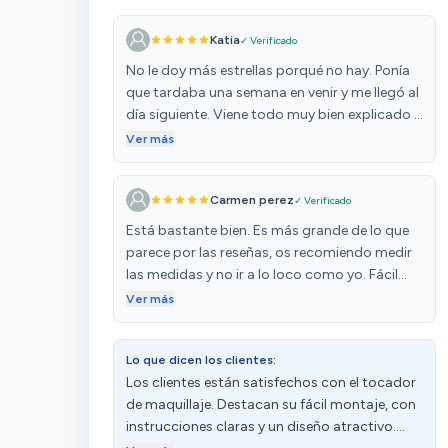
Katia
✓ Verificado
No le doy más estrellas porqué no hay. Ponía
que tardaba una semana en venir y me llegó al
día siguiente. Viene todo muy bien explicado y
detallado en las instrucciones, las piezas
Ver más
marcadas con pegatinas, muy sencillo de
montar. Las luces son una pasada. Lo
Carmen perez
✓ Verificado
recomiendo totalmente. Y el precio increíble
para lo bonito que es
Está bastante bien. Es más grande de lo que
parece por las reseñas, os recomiendo medir
las medidas y no ir a lo loco como yo. Fácil
montaje no. Son 6 horas con mucha
Ver más
paciencia y tres cafés. Si os recomiendo
destornillador electrico porque hay muchos
Lo que dicen los clientes:
tornillos. Está bastante bien, a mí hija le ha
Los clientes están satisfechos con el tocador
gustado pero ... Paciencia .
de maquillaje. Destacan su fácil montaje, con
instrucciones claras y un diseño atractivo.