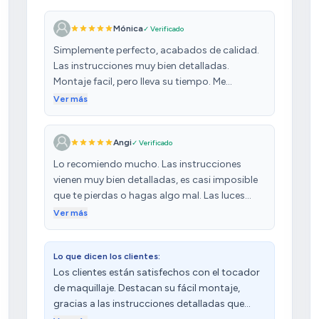
Mónica
✓ Verificado
Simplemente perfecto, acabados de calidad.
Las instrucciones muy bien detalladas.
Montaje facil, pero lleva su tiempo. Me
sorprendió la potencia de las luces. El
Ver más
repartidor, amable y cuidadoso. Mi hija
encantada con la sorpresa.l!! Lo recomiendo
Angi
✓ Verificado
sin duda.
Lo recomiendo mucho. Las instrucciones
vienen muy bien detalladas, es casi imposible
que te pierdas o hagas algo mal. Las luces
alumbran mucho, es decir, te puedes ver
Ver más
fenomenal. Es verdad que el tocador en sí no
es muy grande, pero está bien. Es muy
Lo que dicen los clientes:
bonito!! Y sobre todo tarda muy poco en
Los clientes están satisfechos con el tocador
llegar también, me llego en 2 días. Lo único
de maquillaje. Destacan su fácil montaje,
malo es que no me avisaron de que estaba en
gracias a las instrucciones detalladas que
reparto, por lo demás, todo bien!!