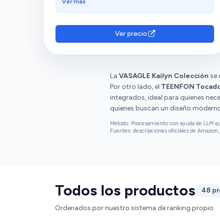
Aprecian su apariencia, calidad y buena
Ver más
relación calidad-precio. Las luces embutidas
en el espejo le dan un toque brutal y alumbran
muy bien. Además, aprecian su tamaño y
Ver precio
ajuste. Sin embargo, hay opiniones diversas
sobre su estado.
La
VASAGLE Kailyn Colección
se 
Por otro lado, el
TEENFON Tocador
integrados, ideal para quienes nec
quienes buscan un diseño moderno 
Método: Procesamiento con ayuda de LLM que 
Fuentes: descripciones oficiales de Amazon, 
Todos los productos
48 p
Ordenados por nuestro sistema de ranking propio