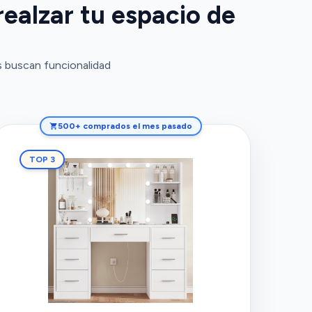
ealzar tu espacio de
s buscan funcionalidad
500+ comprados el mes pasado
TOP 3