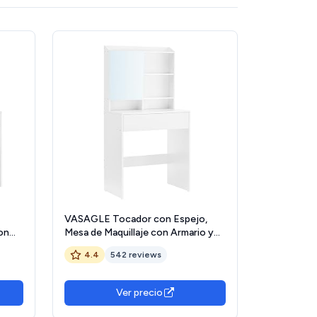
VASAGLE Tocador con Espejo,
on
Mesa de Maquillaje con Armario y
cajón con Espejo, Estantes
4.4
542 reviews
Ajustables, Estilo Moderno, 70 x
lanco
40 x 136 cm, Blanco RDT118W01
Ver precio