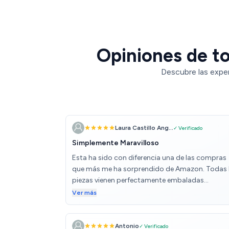
Opiniones de to
Descubre las exper
Laura Castillo Ang...
✓ Verificado
Simplemente Maravilloso
Esta ha sido con diferencia una de las compras
que más me ha sorprendido de Amazon. Todas 
piezas vienen perfectamente embaladas
separadas con tela plastificada y poliespan que
Ver más
asegura que nada se dañe. O al menos lo intenta
Es verdad que el mensajero me depositó la caja
Consumo cuidado, y si aseguro de que fuera es
Antonio
✓ Verificado