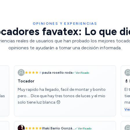
OPINIONES Y EXPERIENCIAS
cadores favatex: Lo que di
iencias reales de usuarios que han probado los mejores tocad
opiniones te ayudarán a tomar una decisión informada.
paula rosello roda
✓ Verificado
Tocador
💄
Muy rapido ha llegado, facil de montar y bonito
El
las
pero…. Dice que hay tres tonos de luces y el mio
ti
solo tiene luz blanca 😞
ma
bu
Ve
.
su
la
tar
Iñaki Barrio Gonzá...
✓ Verificado