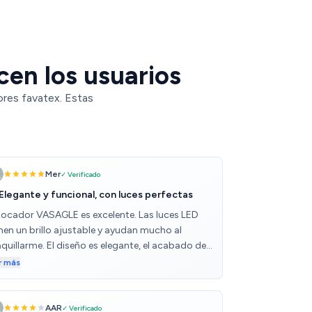
cen los usuarios
ores favatex. Estas
Mer
✓ Verificado
 Elegante y funcional, con luces perfectas
 tocador VASAGLE es excelente. Las luces LED
enen un brillo ajustable y ayudan mucho al
quillarme. El diseño es elegante, el acabado de
ena calidad y el espacio de almacenamiento es
r más
ficiente para mis productos. Muy contenta con
 compra, combina perfecto en mi habitación. ✨
AAR
✓ Verificado