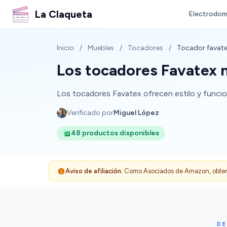
La Claqueta
Electrodom
Inicio
/
Muebles
/
Tocadores
/
Tocador favat
Los tocadores Favatex 
Los tocadores Favatex ofrecen estilo y funcio
Verificado por
Miguel López
48 productos disponibles
Aviso de afiliación:
Como Asociados de Amazon, obtenemo
D