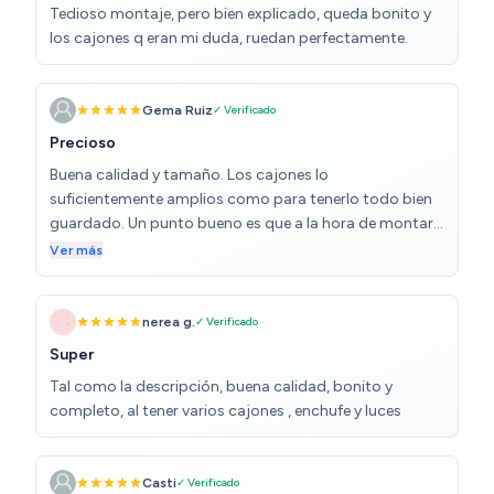
Tedioso montaje, pero bien explicado, queda bonito y
anclarlo a la pared que es un punto a favor. Muy
los cajones q eran mi duda, ruedan perfectamente.
contenta con la compra y la atención del vendedor que
aviso que podía llegar en varios paquetes y días, y que si
había algo mal o faltaba algo avisaramos, la verdad
Gema Ruiz
✓ Verificado
que genial el trato. Mi experiencia recomendable 100%.
Precioso
Buena calidad y tamaño. Los cajones lo
suficientemente amplios como para tenerlo todo bien
guardado. Un punto bueno es que a la hora de montar,
todos los materiales van bien marcados y las
Ver más
instrucciones son muy fáciles de seguir. Me ha
encantado.
nerea g.
✓ Verificado
Super
Tal como la descripción, buena calidad, bonito y
completo, al tener varios cajones , enchufe y luces
Casti
✓ Verificado