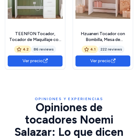
TEENFON Tocador,
Hzuaneri Tocador con
Tocador de Maquillaje con
Bombilla, Mesa de
Luces y Espejo, Mesa de
Maquillaje, tocador de
4.2
86 reviews
4.1
222 reviews
Maquillaje con Toma de
Maquillaje con 4 estantes
Corriente, Mesa de
Abiertos y 2
Ver precio
Ver precio
Maquillaje con 4 Cajones, 4
Compartimentos, 2
Estantes Abiertos, 5
cajones, para Dormitorio,
Ganchos de Joyería para,
salón, Blanco DT39203X
Blanco
OPINIONES Y EXPERIENCIAS
Opiniones de
tocadores Noemi
Salazar: Lo que dicen