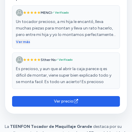
MENCI
✓ Verificado
Un tocador precioso, a mi hija le encantó, lleva
muchas piezas para montan y lleva un rato hacerlo,
pero entre mi hija y yo lo montamos perfectamente
sin problemas, lleva instrucciones muy detalladas de
Ver más
donde va cada pieza, queda como en la foto y se ve
precioso, llegó un día antes de lo indicado
Sther Ns
✓ Verificado
Es precioso, y aun que al abrir la caja parece q es
dificil de montar, viene super bien explicado todo y
se monta facil. Es todo un acierto! Es precioso
Ver precio
La
TEENFON Tocador de Maquillaje Grande
destaca por su