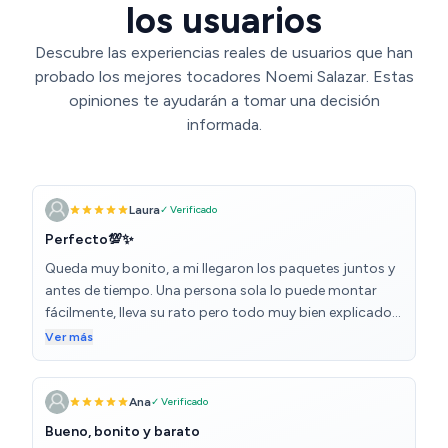
los usuarios
Descubre las experiencias reales de usuarios que han
probado los mejores tocadores Noemi Salazar. Estas
opiniones te ayudarán a tomar una decisión
informada.
Laura
✓ Verificado
Perfecto💯✨
Queda muy bonito, a mi llegaron los paquetes juntos y
antes de tiempo. Una persona sola lo puede montar
fácilmente, lleva su rato pero todo muy bien explicado,
eso si OS recomiendo una atornilladora eléctrica, y lo
Ver más
único que no explicaba bien , es que las luces hay que
unirlas formando un círculo ( yo hay me lie un poco). Por
lo demás muy fácil el montaje ,con tornillos y demás
Ana
✓ Verificado
accesorios que van de sobra en algunos que se
Bueno, bonito y barato
agradece, no todo contado y justo. y lleva para