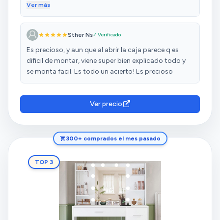
sin problemas, lleva instrucciones muy detalladas de
Ver más
donde va cada pieza, queda como en la foto y se ve
precioso, llegó un día antes de lo indicado
Sther Ns
✓ Verificado
Es precioso, y aun que al abrir la caja parece q es
dificil de montar, viene super bien explicado todo y
se monta facil. Es todo un acierto! Es precioso
Ver precio
300+ comprados el mes pasado
TOP 3