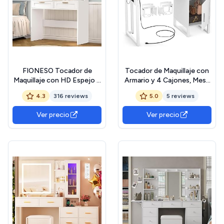
FIONESO Tocador de
Tocador de Maquillaje con
Maquillaje con HD Espejo y
Armario y 4 Cajones, Mesa
10 Bombillas, 3 Colores con
de Escritorio con Mueble
4.3
316 reviews
5.0
5 reviews
Brillo Ajustable, Mesa de
Reversible Moderno,
Tocador con 2 Cajones y 2
90x40x76cm, Blanco
Ver precio
Ver precio
Armarios,Compartimentos
Abiertos, tocador de
Dormitorio, Moderno,
Blanco