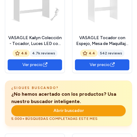
VASAGLE Kailyn Colección
VASAGLE Tocador con
- Tocador, Luces LED con
Espejo, Mesa de Maquillaje
Brillo Ajustable, Mesa de
con Armario y cajón con
4.6
4.7k reviews
4.4
542 reviews
Maquillaje con Espejo, 2
Espejo, Estantes
Cajones y 3
Ajustables, Estilo Moderno,
Ver precio
Ver precio
Compartimentos, Moderno,
70 x 40 x 136 cm, Blanco
Blanco RDT164W01
RDT118W01
¿SIGUES BUSCANDO?
¿No hemos acertado con los productos? Usa
nuestro buscador inteligente.
Abrir buscador
5.000+ BÚSQUEDAS COMPLETADAS ESTE MES