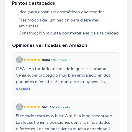
Puntos destacados
Ideal para organizar cosméticos y accesorios.
Tres modos de iluminación para diferentes
ambientes.
Construcción robusta con materiales de alta calidad.
Opiniones verificadas en Amazon
Diana
✓ Verificado
IDEAL. Ha tardado menos de lo que se estimaba.
Venia súper protegido muy bien embalado, en dos
paquetes diferentes. El montaje es muy sencillo,
cada pieza tiene su número lo cual hace el montaje
Ver más
fácil, es verdad que tiene mucho tornillo y mucho que
formar, pero repito, es muy facil siguiendo las
Raquel
✓ Verificado
instrucciones. La calidad es buena teniendo en
cuenta el precio. En definitiva, lo recomiendo
El tocador está muy bien! A mi hija le ha encantado.
muchisimo, es ideal para una habitación individual o
Las luces tienen 3 posiciones con 3 luminosidades
un vestidor. Las luces tienen tres tonalidades y
difetentes. Los cajones tienen mucha capacidad. Las