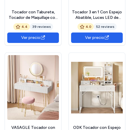
Tocador con Taburete,
Tocador 3 en 1 Con Espejo
Tocador de Maquillaje con
Abatible, Luces LED de
Espejo y Luces LED con
Brillo Ajustable, Escritorio
4.4
39 reviews
4.0
52 reviews
Brillo Ajustable, Mesa de
de Vidrio Visible, Compacto
Maquillaje, 2 Cajones, 4
Con 3 Cajones y Taburete
Ver precio
Ver precio
Compartimentos y 1
Acolchado Para Dormitorio
Armario, 40 x 108 x 141 cm
Blanco
VASAGLE Tocador con
ODK Tocador con Espejo