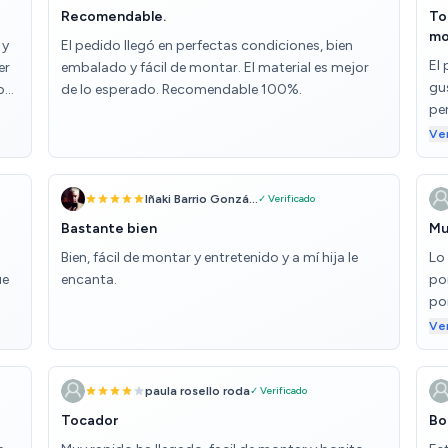
Recomendable.
To
mo
 y
El pedido llegó en perfectas condiciones, bien
El
er
embalado y fácil de montar. El material es mejor
gu
os
de lo esperado. Recomendable 100%.
per
se
Ve
co
a 
pe
Iñaki Barrio Gonzá...
✓ Verificado
fr
Bastante bien
Mu
Bien, fácil de montar y entretenido y a mí hija le
Lo 
ue
encanta.
po
po
qu
Ve
paula rosello roda
✓ Verificado
Tocador
Bo