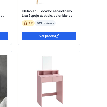
IDMarket - Tocador escandinavo
le,
Lisa Espejo abatible, color blanco
,
3.7
209 reviews
The
Ver precio