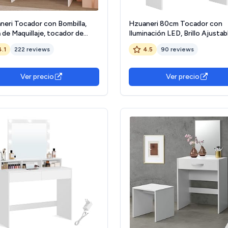
neri Tocador con Bombilla,
Hzuaneri 80cm Tocador con
de Maquillaje, tocador de
Iluminación LED, Brillo Ajustab
illaje con 4 estantes Abiertos
Mesa de Maquillaje con Espejo
4.1
222 reviews
4.5
90 reviews
Compartimentos, 2 cajones,
Tocador con 2 Cajones y 2
Dormitorio, salón, Blanco
Compartimentos Abiertos,
9203X
Moderno, Blanco DT39503X 
Ver precio
Ver precio
Forest Stewardship Council