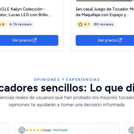
GLE Kailyn Colección -
[en.casa] Juego de Tocador M
dor, Luces LED con Brillo
de Maquillaje con Espejo y
able, Mesa de Maquillaje con
Taburete 132 x 63 x 39 cm Me
4.6
4.7k reviews
4.1
80 reviews
o, 2 Cajones y 3
cosmética con Cajón Silla Pei
artimentos, Moderno, Blanco
Blanco
164W01
Ver precio
Ver precio
OPINIONES Y EXPERIENCIAS
adores sencillos: Lo que d
iencias reales de usuarios que han probado los mejores tocador
opiniones te ayudarán a tomar una decisión informada.
Lina
✓ Verificado