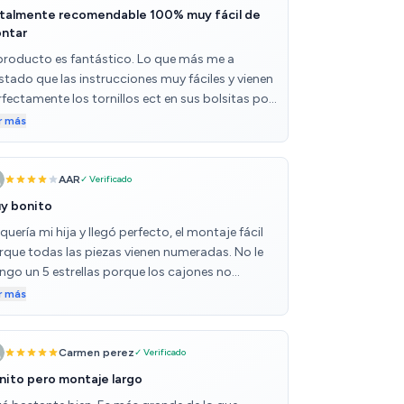
talmente recomendable 100% muy fácil de
ntar
 producto es fantástico. Lo que más me a
stado que las instrucciones muy fáciles y vienen
fectamente los tornillos ect en sus bolsitas por
parado y número, y la madera también marcada
r más
n la letra que corresponde. Así que gracias a eso
sido súper fácil de montar y todo iba encajando
rfecto. Así que sin duda vulvere a comprar a este
AAR
✓ Verificado
abricante
y bonito
quería mi hija y llegó perfecto, el montaje fácil
rque todas las piezas vienen numeradas. No le
ngo un 5 estrellas porque los cajones no
edan totalmente perfectos
r más
Carmen perez
✓ Verificado
nito pero montaje largo