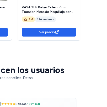
esa
VASAGLE Kailyn Colección -
Tocador, Mesa de Maquillaje con
sa
Espejo Grande, Gabinete con 2
4.6
1.9k reviews
ne
Cajones y 3 Compartimentos,
Estilo Moderno, Rosa Jalea
RDT103R01
Ver precio
icen los usuarios
es sencillos. Estas
Rebeca
✓ Verificado