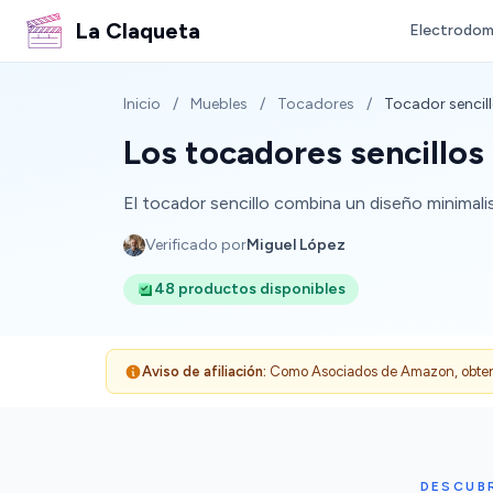
La Claqueta
Electrodom
Inicio
/
Muebles
/
Tocadores
/
Tocador sencil
Los tocadores sencillos
El tocador sencillo combina un diseño minimalis
Verificado por
Miguel López
48 productos disponibles
Aviso de afiliación:
Como Asociados de Amazon, obtenemo
DESCUB