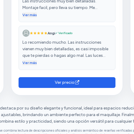
Las instrucciones muy bien detalladas.
Montaje facil, pero lleva su tiempo. Me
sorprendió la potencia de las luces. El
Ver más
repartidor, amable y cuidadoso. Mi hija
encantada con la sorpresa.l!! Lo recomiendo
Angi
✓ Verificado
sin duda.
Lo recomiendo mucho. Las instrucciones
vienen muy bien detalladas, es casi imposible
que te pierdas o hagas algo mal. Las luces
alumbran mucho, es decir, te puedes ver
Ver más
fenomenal. Es verdad que el tocador en sí no
es muy grande, pero está bien. Es muy
bonito!! Y sobre todo tarda muy poco en
Ver precio
llegar también, me llego en 2 días. Lo único
malo es que no me avisaron de que estaba en
reparto, por lo demás, todo bien!!
destaca por su diseño elegante y funcional, ideal para espacios reduci
 ajustables, brindando un ambiente perfecto para el maquillaje. Finalm
mbina estilo y practicidad, siendo una opción versátil para cualquier 
combina lectura de descripciones oficiales y análisis semántico de reseñas verificadas p