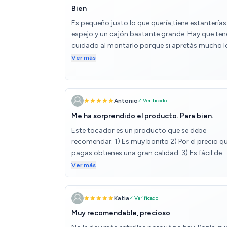
Bien
Es pequeño justo lo que quería,tiene estanterías
espejo y un cajón bastante grande. Hay que ten
cuidado al montarlo porque si apretás mucho l
tornillos pues la madera se puede agrietar un
Ver más
poco,pero es normal teniendo en cuenta el
material.Para mi esta bien.
Antonio
✓ Verificado
Me ha sorprendido el producto. Para bien.
Este tocador es un producto que se debe
recomendar: 1) Es muy bonito 2) Por el precio q
pagas obtienes una gran calidad. 3) Es fácil de
montar. Eso sí, te llevará un poquito de tiempo.
Ver más
Katia
✓ Verificado
Muy recomendable, precioso