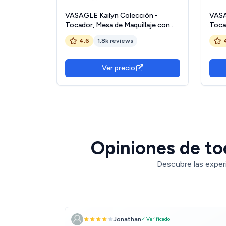
VASAGLE Kailyn Colección -
VASA
Tocador, Mesa de Maquillaje con
Toca
Espejo y Luces LED con Brillo
Ajust
4.6
1.8k reviews
Ajustable, 2 Cajones y 3
Espej
Compartimentos, Moderno, Blanco
Comp
Nube RDT120T10
RDT
Ver precio
Opiniones de toc
Descubre las exper
Jonathan
✓ Verificado