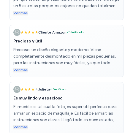
un 5 estrellas porque los cajones no quedan totalmente
perfectos
Ver más
Cliente Amazon
✓ Verificado
Precioso y útil
Precioso, un diseño elegante y moderno. Viene
completamente desmontado en mil piezas pequeñas,
pero las instrucciones son muy fáciles, ya que todo
viene perfectamente etiquetado
Ver más
Julieta
✓ Verificado
Es muy lindo y espacioso
El mueble es tal cual la foto, es super util perfecto para
armar un espacio de maquillaje. Es fácil de armar; las
instrucciones son claras. Llegó todo en buen estado,
alguna que otra marca pero que se pudo disimular por
Ver más
no estar visible. Me asustaban algunos comentarios