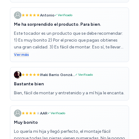
productos. Muy contenta con la compra, combina
un pelín incómoda porque has de dejar el botón de
perfecto en mi habitación. ✨
encendido pulsado y lo que va haciendo es subir y bajar
Antonio
✓ Verificado
la intensidad de la luz, no cambiar el tono. Aun así,
Me ha sorprendido el producto. Para bien.
incluso eso queda bonito . Ha sido el regalo de
cumpleaños de mi hija y no podía haberle hecho más
Este tocador es un producto que se debe recomendar:
ilusión. Ahora necesito buscar el taburete perfecto, no
1) Es muy bonito 2) Por el precio que pagas obtienes
quise comprarlo antes porque quería asegurarme de las
una gran calidad. 3) Es fácil de montar. Eso sí, te llevará
medidas en la altura.
un poquito de tiempo.
Ver más
Iñaki Barrio Gonzá...
✓ Verificado
Bastante bien
Bien, fácil de montar y entretenido y a mí hija le encanta.
AAR
✓ Verificado
Muy bonito
Lo quería mi hija y llegó perfecto, el montaje fácil
porque todas las piezas vienen numeradas. No le pongo