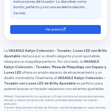
instrucciones del tocador. Lo describen como
bonito, perfecto y con una excelente relación
calidad-precio. Aprecian su capacidad de
Ver más
almacenaje y lo consideran una buena compra. Sin
embargo, tienen opiniones diversas sobre el
montaje, los accesorios, el tamaño y la robustez.
Ver precio
La
VASAGLE Kailyn Colección - Tocador, Luces LED con Brillo
Ajustable
destaca por su diseño elegante y luces ajustables,
ideal para un maquillaje perfecto. Por otro lado, la
VASAGLE
Kailyn Colección - Tocador, Mesa de Maquillaje con Espejo y
Luces LED
ofrece un amplio espacio de almacenamiento y un
diseño minimalista. Finalmente, el
VASAGLE Kailyn Colección -
Tocador con Luces LED de Brillo Ajustable
es perfecto para
quienes buscan un tocador espacioso con estantes ajustables.
Método: Procesamiento con ayuda de LLM que combina lectura de descripciones
oficiales y análisis semántico de reseñas verificadas para extraer los mejores
productos
Fuentes: descripciones oficiales de Amazon, reseñas destacadas en varios idiomas,