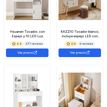
Hzuaneri Tocador, con
KAZZIO Tocador blanco,
Espejo y 10 LED Luz
incluye espejo LED con
Regulable, Mesa de
brillo ajustable, accesorios
4.4
277 reviews
0.0
0 reviews
Maquillaje con 2 Cajón y 1
dorados y múltiples
Armario, 3 Estantes y 4
espacios de
Ver precio
Ver precio
Compartimentos Abiertos,
almacenamiento (4
Blanco DT32503X The
cajones, escritorio
Forest Stewardship
universal)
Council