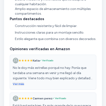
cualquier habitación.
Amplio espacio de almacenamiento con múltiples
compartimentos.
Puntos destacados
Construcción resistente y fácil de limpiar.
Instrucciones claras para un montaje sencillo.
Estilo elegante que combina con diversos decorados.
Opiniones verificadas en Amazon
Katia
✓ Verificado
No le doy más estrellas porqué no hay. Ponía que
tardaba una semana en venir y me llegó al día
siguiente. Viene todo muy bien explicado y detallado
en las instrucciones, las piezas marcadas con
Ver más
pegatinas, muy sencillo de montar. Las luces son una
pasada. Lo recomiendo totalmente. Y el precio
Carmen perez
✓ Verificado
increíble para lo bonito que es
Está bastante bien. Es más grande de lo que parece