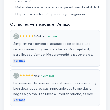
decoración.
Materiales de alta calidad que garantizan durabilidad.
Dispositivo de fijación para mayor seguridad.
Opiniones verificadas en Amazon
Mónica
✓ Verificado
Simplemente perfecto, acabados de calidad. Las
instrucciones muy bien detalladas. Montaje facil,
pero lleva su tiempo. Me sorprendió la potencia de
las luces. El repartidor, amable y cuidadoso. Mi hija
Ver más
encantada con la sorpresa.l!! Lo recomiendo sin
duda.
Angi
✓ Verificado
Lo recomiendo mucho. Las instrucciones vienen muy
bien detalladas, es casi imposible que te pierdas o
hagas algo mal. Las luces alumbran mucho, es decir,
te puedes ver fenomenal. Es verdad que el tocador en
Ver más
sí no es muy grande, pero está bien. Es muy bonito!!