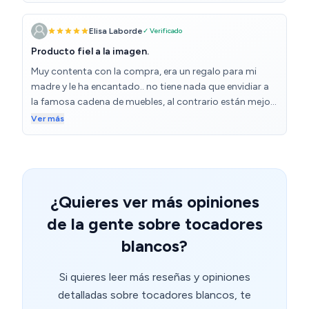
sobre el imán del espejo pero al menos hasta el
momento funciona perfecto. El vendedor estuvo en
Elisa Laborde
✓ Verificado
comunicación conmigo hasta la entrega de los dos
Producto fiel a la imagen.
paquetes, excelente servicio.
Muy contenta con la compra, era un regalo para mi
madre y le ha encantado.. no tiene nada que envidiar a
la famosa cadena de muebles, al contrario están mejor
acabados, las instrucciones muy sencillas de seguir,
Ver más
trae un pequeño destornillador y una llave especial para
ciertos tornillos. Todos las piezas y tornillos vienen
etiquetadas por números para que siguiendo las
instrucciones puedas montarlo. Los cajones abren y
cierran muy bien! Todo un acierto. Volveré a comprar a
¿Quieres ver más opiniones
este vendedor. El envío fue rápido y llego todo en el
de la gente sobre tocadores
mismo día, estaba muy bien envuelto y la verdad que no
tengo nada malo que decir. Encima lo cogí con oferta
blancos?
🤗
Si quieres leer más reseñas y opiniones
detalladas sobre tocadores blancos, te