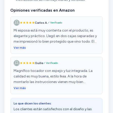
Opiniones verificadas en Amazon
Carlos A.
✓ Verificado
Mi esposa está muy contenta con el producto, es
elegante y práctico. Llegó en dos cajas separadas y
me impresionó lo bien protegido que vino todo. El
montaje es muy fácil y más con las instrucciones
Ver más
bien especificadas que trae, aunque tardé mucho en
montarlo ya que trae muchas piezas y tornillos y lo
Guille
✓ Verificado
hice con destornillador manual, pero a pesar de eso,
fué muy fácil montarlo. La única pega que le pongo
Magnífico tocador con espejo y luz integrada. La
es que una de las tablillas de un cajón vino sin
calidad es muy buena, estilo Ikea. A la hora de
agujeros, pero los pude hacer fácilmente con
montarlo las instrucciones vienen muy bien
taladro, supongo que fué un error de fábrica, lo cual
explicadas, aunque no seas manitas ni estés
Ver más
es algo normal que pase. Lo recomiendo al 100%
acostumbrado a montar muebles, eso sí, me tiré un
día entero y en algunos momentos creo que se
Lo que dicen los clientes:
necesitan dos personas. Lo recomiendo, llegó un día
Los clientes están satisfechos con el diseño y las
antes de lo que ponía.