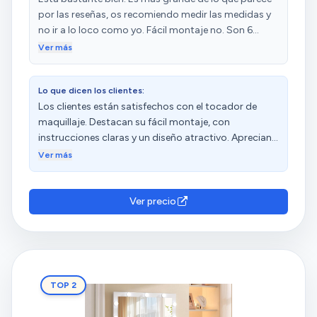
por las reseñas, os recomiendo medir las medidas y
no ir a lo loco como yo. Fácil montaje no. Son 6
horas con mucha paciencia y tres cafés. Si os
Ver más
recomiendo destornillador electrico porque hay
muchos tornillos. Está bastante bien, a mí hija le ha
Lo que dicen los clientes:
gustado pero ... Paciencia .
Los clientes están satisfechos con el tocador de
maquillaje. Destacan su fácil montaje, con
instrucciones claras y un diseño atractivo. Aprecian
su apariencia, calidad y buena relación calidad-
Ver más
precio. Las luces embutidas en el espejo le dan un
toque brutal y alumbran muy bien. Además, aprecian
su tamaño y ajuste. Sin embargo, hay opiniones
Ver precio
diversas sobre su estado.
TOP 2