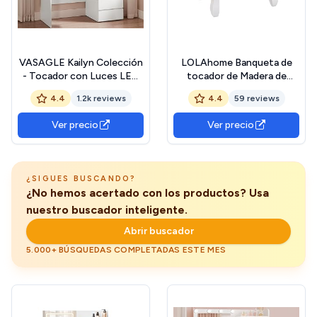
VASAGLE Kailyn Colección
LOLAhome Banqueta de
- Tocador con Luces LED
tocador de Madera de
de Brillo Ajustable, Mesa de
paulonia clásica Blanca de
4.4
1.2k reviews
4.4
59 reviews
Maquillaje con Espejo, 40 x
50x30x39 cm, Taburete
97,5 x 145 cm,
para Tocador Blanco,
Ver precio
Ver precio
Compartimentos Abiertos,
Taburete de Maquillaje
Estantes Ajustable, Blanco
Tapizado para Sala de Estar
Nube RDT124W01
o Dormitorio
¿SIGUES BUSCANDO?
¿No hemos acertado con los productos? Usa
nuestro buscador inteligente.
Abrir buscador
5.000+ BÚSQUEDAS COMPLETADAS ESTE MES