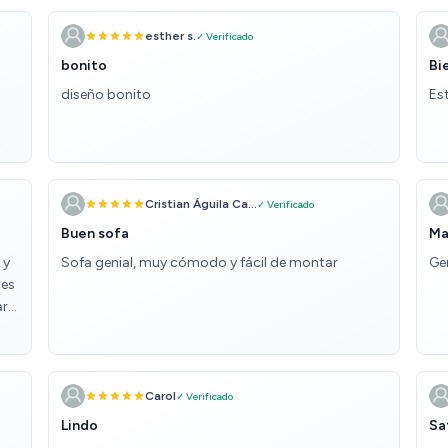
esther s.
✓ Verificado
bonito
Bi
diseño bonito
Es
Cristian Águila Ca...
✓ Verificado
Buen sofa
Ma
 y
Sofa genial, muy cómodo y fácil de montar
Ge
nes
ara
ra
a
Carol
✓ Verificado
Lindo
Sa