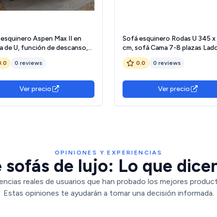
 esquinero Aspen Max II en
Sofá esquinero Rodas U 345 x
a de U, función de descanso,
cm, sofá Cama 7-8 plazas Lad
 350 x 170 cm, con cajonera
Derecho (Lado Derecho)
0.0
0 reviews
0.0
0 reviews
e, derecha)
Ver precio
Ver precio
OPINIONES Y EXPERIENCIAS
 sofás de lujo: Lo que dicen
encias reales de usuarios que han probado los mejores product
Estas opiniones te ayudarán a tomar una decisión informada.