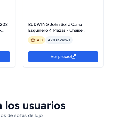
 202
BUDWING John Sofá Cama
o
Esquinero 4 Plazas - Chaise
Longue Reversible, Reposacabezas
4.0
420 reviews
Ajustable y 2 Pufs – Tapizado en
Poliuretano – Estilo Moderno –
263x161x96 cm – Negro
Ver precio
 los usuarios
os de sofás de lujo.