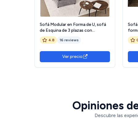
Sofá Modular en Forma de U, sofá
Sofá
de Esquina de 3 plazas con
form
Taburete, diseño de Asiento
195 x
4.8
16 reviews
Profundo, sofá Nube para Sala de
(beig
Estar (Gris)
Ver precio
Opiniones de
Descubre las experi