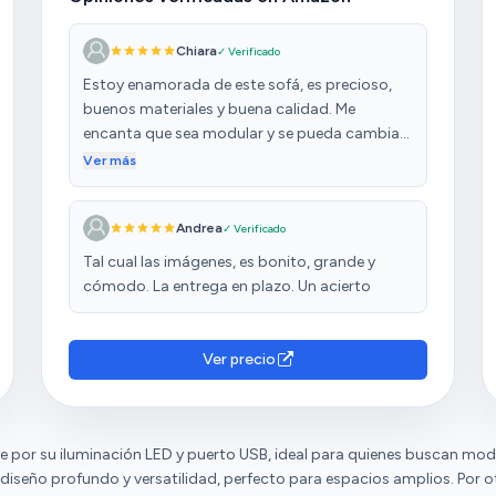
Chiara
✓ Verificado
Estoy enamorada de este sofá, es precioso,
buenos materiales y buena calidad. Me
encanta que sea modular y se pueda cambiar
de posición los asientos que van a los pies. El
Ver más
color es muy bonito y se aprecia diferente que
en las fotos, mucho mejor en persona.
Andrea
✓ Verificado
Grande, espacioso y sobretodo cómodo. Hay
que dejar las horas que recomienda para que
Tal cual las imágenes, es bonito, grande y
todo vaya cogiendo su forma. Viene muy bien
cómodo. La entrega en plazo. Un acierto
empaquetado todo en sus 4 cajas. Lo
montamos entre mi pareja y yo. Pero si eres
todo un manitas, tal vez puedas tú solo/a.
Ver precio
Recomiendo totalmente este vendedor.
e por su iluminación LED y puerto USB, ideal para quienes buscan mod
diseño profundo y versatilidad, perfecto para espacios amplios. Por ot