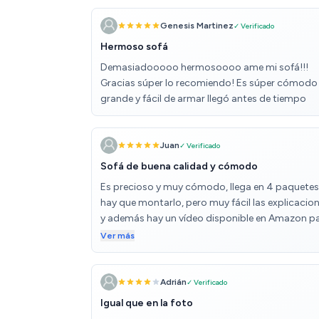
Genesis Martinez
✓ Verificado
Hermoso sofá
Demasiadooooo hermosoooo ame mi sofá!!!
Gracias súper lo recomiendo! Es súper cómodo
grande y fácil de armar llegó antes de tiempo
Juan
✓ Verificado
Sofá de buena calidad y cómodo
Es precioso y muy cómodo, llega en 4 paquetes
hay que montarlo, pero muy fácil las explicacio
y además hay un vídeo disponible en Amazon p
su montaje más visual, nosotros lo cogimos pa
Ver más
una buhardilla que por la escalera era imposible
subir nada y ha sido todo un acierto, muy buen
calidad
Adrián
✓ Verificado
Igual que en la foto