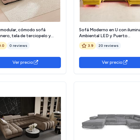
 modular, cómodo sofá
Sofá Moderno en U con ilumin
nero, tela de terciopelo y
Ambiental LED y Puerto
ño ergonómico, sofá grande de
USB+Type-C,sofá 4 plazas co
0.0
0 reviews
3.9
20 reviews
azas, acolchado de espuma de
Cojines de Lujo y Respaldo
ria, construcción robusta y
ergonómico, Terciopelo,Amaril
dos reposabrazos (caqui)
Ver precio
Ver precio