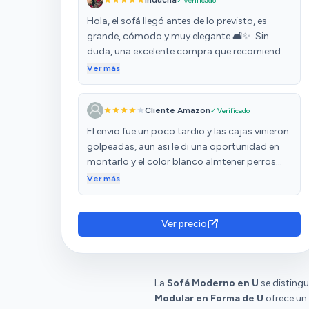
Inducha
✓ Verificado
Hola, el sofá llegó antes de lo previsto, es
grande, cómodo y muy elegante 🛋️✨. Sin
duda, una excelente compra que recomiendo
al 100%. ¡Muy satisfecho con la calidad y el
Ver más
servicio! 👍
Cliente Amazon
✓ Verificado
El envio fue un poco tardio y las cajas vinieron
golpeadas, aun asi le di una oportunidad en
montarlo y el color blanco almtener perros
deja de ser blanco aunque le pongas mantas
Ver más
o Colchas o fundas de su tamaño.. es un poco
incomodo y lo que es pa tumbarse ni lo
pienses.. pa echar una tarde esta guay pero
Ver precio
para podertumbarte en la xona larga es
imposible.. aprte d duro.. incomodo
La
Sofá Moderno en U
se distingu
Modular en Forma de U
ofrece un 