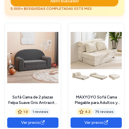
Abrir buscador
5.000+ BÚSQUEDAS COMPLETADAS ESTE MES
Sofá Cama de 2 plazas
MAXYOYO Sofá Cama
Felpa Suave Gris Antracita,
Plegable para Adultos y
Sofas De Salon, Sofa Relax
Niños, Convertible en Aofá
1.0
1 reviews
4.2
75 reviews
- 357024
Cama Portátil con 2
Almohadas, 100 x 195 x 15
Ver precio
Ver precio
cm