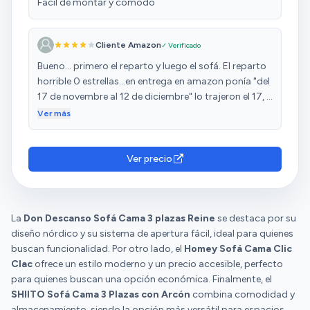
Facil de montar y comodo
Cliente Amazon
✓ Verificado
Bueno... primero el reparto y luego el sofá. El reparto
horrible 0 estrellas...en entrega en amazon ponía "del
17 de novembre al 12 de diciembre" lo trajeron el 17, ...
durante los 7 u 8 días que tardo (eso etá bien) recibí
Ver más
4 SMS y 6 mails indicándome el movimiento más
mínimo de un paquete (habíamos pedido varias
cosas)...,un sofá y una cama no son un armario o una
Ver precio
estantería... tienes que usarlos hata el último
momento o te sientas o duermes en el suelo.
Bueno,ahora lee hasta el final, porque si no, te puedo
La
Don Descanso Sofá Cama 3 plazas Reine
engañar sin querer. El sofá ha pasado su primer día
se destaca por su
diseño nórdico y su sistema de apertura fácil, ideal para quienes
de prueba... lo primero... las instrucciones son están
buscan funcionalidad. Por otro lado, el
en uncódigo QR e uno de los lados de la caja (por
Homey Sofá Cama Clic
Clac
ofrece un estilo moderno y un precio accesible, perfecto
fuera y remiten a un google drive con unas
para quienes buscan una opción económica. Finalmente, el
instrucciones muy, muy escuetas y muy mal
SHIITO Sofá Cama 3 Plazas con Arcón
ilustradas (una página con unas fotos dicutilbles y
combina comodidad y
almacenamiento, siendo la opción más versátil para espacios
escasas) Las tuercas me parecen muu pequeñas y,