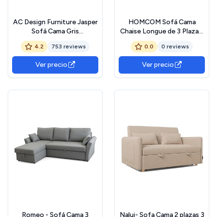
AC Design Furniture Jasper
HOMCOM Sofá Cama
Sofá Cama Gris
Chaise Longue de 3 Plazas,
Oscuro/Negro, con 3
Chaise Longue Reversible
4.2
753 reviews
0.0
0 reviews
Posiciones Reclinables,
Ambos Lados con
Moderno de 3 Plazas sin
Almacenaje, Sofá Cama
Ver precio
Ver precio
Reposabrazos, Tapizado
Esquinero Desplegable con
con Patas de Metal Negro,
Fundas de Cojines
L: 196 x A: 91 x P: 98 cm
Removibles, Tapizado en
Lino, para Salón, Gris
Romeo - Sofá Cama 3
Nalui- Sofa Cama 2 plazas 3