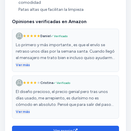
comodidad
Patas altas que facilitan la limpieza
Opiniones verificadas en Amazon
Daniel
✓ Verificado
Lo primero y más importante , es que el envío se
retraso unos días por la semana santa. Cuando llegó
el mensajero me trato bien e incluso quiso ayudarme
a bajarlo a mi casa. Al abrirlo me di cuenta que tiene
Ver más
en el respaldaron y en la parte donde te sientas por
detrás unas cremalleras que esconden las piezas que
Cristina
✓ Verificado
podrías hechar en falta. Una vez montado queda
muy bien y muy cuqui. Lo recomiendo si no te quieres
El diseño precioso, el precio genial pero tras unos
gastar mucho dinero en un sofá. Eso sí, sacrificando
días usado, me arrepiento, es durísimo no es
un poco de comodidad ya que es un poco duro al
cómodo en absoluto. Pensé que para salir del paso
sentarte.
sería perfecto, pero no es así.
Ver más
Ver precio