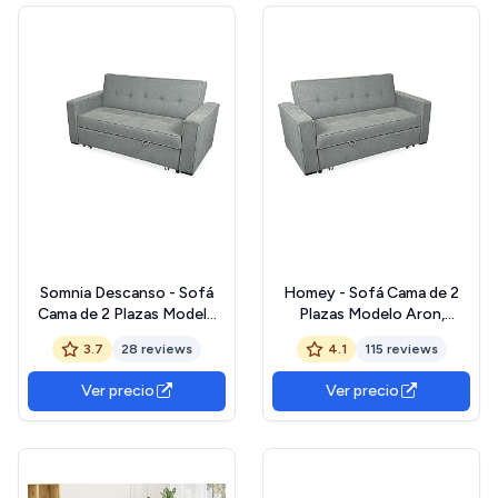
Somnia Descanso - Sofá
Homey - Sofá Cama de 2
Cama de 2 Plazas Modelo
Plazas Modelo Aron,
Volga, Diseño Moderno y
Diseño Moderno, Práctico
3.7
28 reviews
4.1
115 reviews
Elegante | Práctico y
y Funcional, con
Funcional, con
Reposabrazos, Gris
Ver precio
Ver precio
Reposabrazos, Gris