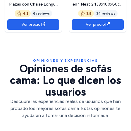
Plazas con Chaise Longue
en 1 Nest 2 139x100x80cm
Reversible y
con Respaldo Ajustable y 2
4.2
6 reviews
3.9
34 reviews
Almacenamiento -
Almohadas. Sofa Cama
Tapizado en Tela Moderna
Chaise Longue, Soporta
Ver precio
Ver precio
y Fácil de Limpiar - Espuma
hasta 240Kg. Sofa 2 Plazas
de Alta Densidad -
Convertible en Cama
215x153x86 cm (Gris)
120x190cm, Beige
OPINIONES Y EXPERIENCIAS
Opiniones de sofás
cama: Lo que dicen los
usuarios
Descubre las experiencias reales de usuarios que han
probado los mejores sofás cama. Estas opiniones te
ayudarán a tomar una decisión informada.