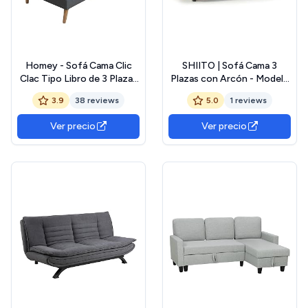
Homey - Sofá Cama Clic
SHIITO | Sofá Cama 3
Clac Tipo Libro de 3 Plazas
Plazas con Arcón - Modelo
Modelo Elvira, Diseño
Trevor- Apertura Clic-Clac |
3.9
38 reviews
5.0
1 reviews
Moderno, Práctico y
100x193x100 cm | 2 Cojines
Funcional, Gris
Incluidos | Color Gris
Ver precio
Ver precio
Oscuro Comodidad |
Comodidad con Estilo