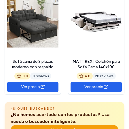
Sofá cama de 2 plazas
MATTREX | Colchón para
moderno con respaldo
Sofá Cama 140x190
ajustable, toma USB,
Sistema Italiano Espuma
0.0
0 reviews
4.8
28 reviews
bolsillos en los
Alta Densidad y firmeza
reposabrazos y cojines,
Media Alta - Colchón para
Ver precio
Ver precio
sofá de 2 plazas, sofá de
Sofa Cama con 12 cm
esquina en L, algodón lino
Grosor, Made in Spain
(gris-2)
Certificado Oeko-Tex
(Sofá NO Incluido)
¿SIGUES BUSCANDO?
¿No hemos acertado con los productos? Usa
nuestro buscador inteligente.