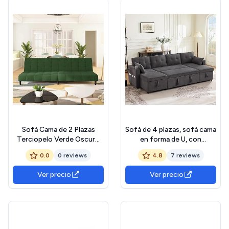
Sofá Cama de 2 Plazas
Sofá de 4 plazas, sofá cama
Terciopelo Verde Oscuro
en forma de U, con
Sofás de Dormitorio
portavasos y dos
0.0
0 reviews
4.8
7 reviews
compartimentos de
almacenamiento, tejido de
Ver precio
Ver precio
algodón y lino, 270 x 130 x
86cm, para
salón/apartamento, gris