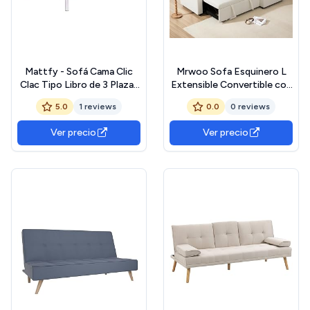
Mattfy - Sofá Cama Clic
Mrwoo Sofa Esquinero L
Clac Tipo Libro de 3 Plazas
Extensible Convertible con
Modelo Milos, Diseño
Almacenamiento, Sofá
5.0
1 reviews
0.0
0 reviews
Moderno, Práctico y
Cama de 4 Plazas con
Funcional, Acabado en Gris
Puerto-USB, Portavasos,
Ver precio
Ver precio
Tela Chenille (Beige)