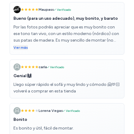
Maupass
✓ Verificado
Bueno (para un uso adecuado), muy bonito, y barato
Por las fotos podréis apreciar que es muy bonito con
ese tono tan vivo, con un estilo moderno (nórdico) con
sus patas de madera. Es muy sencillo de montar (no
tardaréis más de 20 minutos en montarlo). La única
Ver más
"pega" que puede hacerte tardar unos minutos más
montarlo es que la situación de 2 tornillos de los
extremos de la estructura de madera están bastante
carla
✓ Verificado
profundos, y con la llave L suministrada no es
Genial 🙌
suficientemente larga y se puede hacer un poco
Llego súper rápido el sofá y muy lindo y cómodo 🤗🫶🏻
incómodo atornillar esas dos partes, pero nada más.
volveré a comprar en esta tienda
Bueno sí, quizás la protección del sofá dentro del
embalaje la veo muy justita (entre el embalaje y sofá
sólo hay una pequeña funda de plástico), quizás por
Lorena Vegas
✓ Verificado
eso en algunas opiniones de otros usuarios han
comentado que el producto ha llegado deteriorado. En
Bonito
mi caso, vino en perfectas condiciones. Por el precio
Es bonito y útil, fácil de montar.
que tiene me parece muy buena opción para un uso no