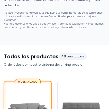
reducidos.
en mi caso, no llevaban arandelas (necesarias a
todas luces) ... así que siguendo las
Método: Procesamiento con ayuda de LLM que combina lectura de descripciones
instrucciones,creo que, si lo he hecho bien y creo que
oficiales y análisis semántico de reseñas verificadas para extraer los mejores
productos
sí, no es un sofa click-clack... es a presión... haces
Fuentes: descripciones oficiales de Amazon, reseñas destacadas en varios idiomas,
fuerza (bastante) y se abre. Pero si las tuercas
datos de rating, sentimiento de los usuarios y número de opiniones
aguantan, a mí me ha gustado... es durito (cumplen
con alta densidad, como dicen)y yo estoy harto de
hundirme... En fin, de momento y por el precio, me
parece una exelente compra...
Todos los productos
48 productos
Ordenados por nuestro sistema de ranking propio
⭐ DESTACADO