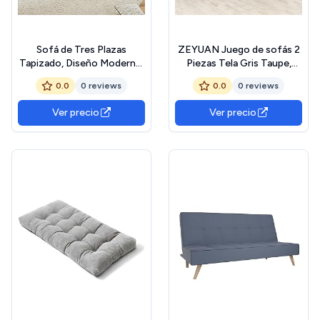
Sofá de Tres Plazas
ZEYUAN Juego de sofás 2
Tapizado, Diseño Moderno,
Piezas Tela Gris Taupe,
Tela de Chenilla, Cuatro
Sofas De Salon, Sofa Relax
0.0
0 reviews
0.0
0 reviews
Plazas, Esquinero en Forma
- 3201905
de L Con Reposapiés,
Ver precio
Ver precio
Adecuado Para
Apartamentos