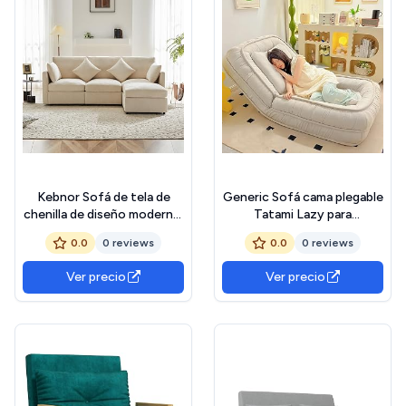
Kebnor Sofá de tela de
Generic Sofá cama plegable
chenilla de diseño moderno,
Tatami Lazy para
sofá de tres plazas, sofá de
dormitorio, salón, oficina,
0.0
0 reviews
0.0
0 reviews
cuatro plazas, sofá de
sala de estar, colchón
esquina en forma de L con
extraíble con relleno
Ver precio
Ver precio
reposapiés, adecuado para
cómodo, perfecto para
apartamentos (beige)
relajarse, blanco, 175 x 95
cm