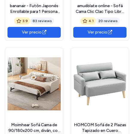
bananair - Futón Japonés
amuéblate online - Sofá
Enrollable para 1 Persona,
Cama Clic Clac Tipo Libro
Cómodo y Grueso, Relleno
de 3 Plazas Modelo Pocket,
3.9
83 reviews
4.1
20 reviews
de Espuma - Tela de Pana
Diseño Moderno, Práctico
Ancha Suave y Elegante -
y Funcional, Confort
Ver precio
Ver precio
Incluye Correa, Colchón
Óptimo, Gris
Plegable Práctico (90x190
cm, Gris Claro)
Moimhear Sofá Cama de
HOMCOM Sofá de 2 Plazas
90/180x200 cm, diván, con
Tapizado en Cuero