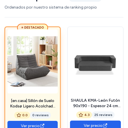
Ordenados por nuestro sistema de ranking propio
⭐ DESTACADO
SHAULA KMA-León Futón
[en.casa] Sillón de Suelo
90x190 - Espesor 24 cm
Kodsø Ligero Acolchado
Sofá Cama - Cama Colchón
Sillón Japonés Silla
4.3
25 reviews
0.0
0 reviews
Ergonómica con Base
Antideslizante Salón
Ver precio
Ver precio
Dormitorio Pana 75 x 90 x