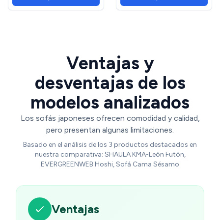
invitados para camping
con Respaldo Ajustable de
(piedra azul, individual)
Tela Gris
OEKO-TEX STANDARD
100
Ventajas y
desventajas de los
modelos analizados
Los sofás japoneses ofrecen comodidad y calidad,
pero presentan algunas limitaciones.
Basado en el análisis de los 3 productos destacados en
nuestra comparativa: SHAULA KMA-León Futón,
EVERGREENWEB Hoshi, Sofá Cama Sésamo
Ventajas