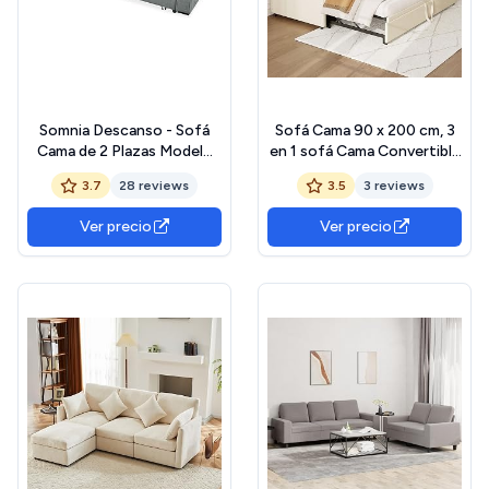
Somnia Descanso - Sofá
Sofá Cama 90 x 200 cm, 3
Cama de 2 Plazas Modelo
en 1 sofá Cama Convertible
Volga, Diseño Moderno y
con Cama Gigante, Cama de
3.7
28 reviews
3.5
3 reviews
Elegante | Práctico y
2 plazas meridiana
Funcional, con
Aterciopelada, Marco de
Ver precio
Ver precio
Reposabrazos, Gris
Cama sofá con somier (sin
colchón)