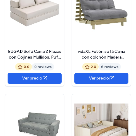
EUGAD Sofá Cama 2 Plazas
vidaXL Futón sofá Cama
con Cojines Mullidos, Puff
con colchón Madera
Cama Plegable para 2-3
impregnada Pino
0.0
0 reviews
2.0
6 reviews
Personas, Sofa Plegable de
100x206x11cm, futón Cama
Esponja de Densidad y
Japonesa, futón Cama con
Ver precio
Ver precio
Tejido de Pana, para Salón,
colchón, Cama de Suelo
Dormitorio, Lofts, Beige
Japonesa