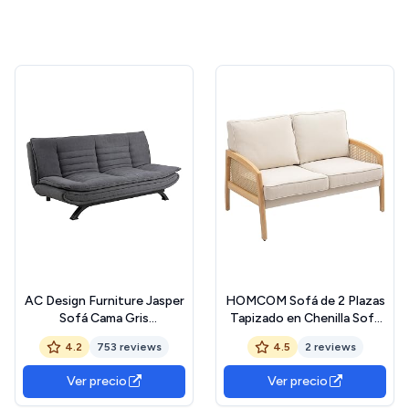
AC Design Furniture Jasper
HOMCOM Sofá de 2 Plazas
Sofá Cama Gris
Tapizado en Chenilla Sofá
Oscuro/Negro, con 3
de Salón con 2 Almohadas
4.2
753 reviews
4.5
2 reviews
Posiciones Reclinables,
Lavables y Reposabrazos
Moderno de 3 Plazas sin
de Ratán Sintético Carga
Ver precio
Ver precio
Reposabrazos, Tapizado
240 kg 123x75x88 cm
con Patas de Metal Negro,
Beige