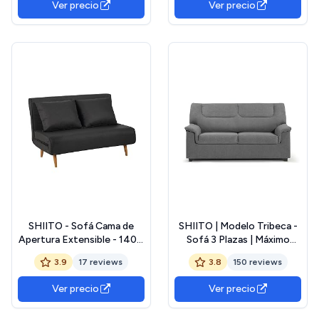
Ver precio
Ver precio
Relleno Incluido para
Adultos o Decoracion
Habitacion Juvenil Gris
Oscuro
SHIITO - Sofá Cama de
SHIITO | Modelo Tribeca -
Apertura Extensible - 140 x
Sofá 3 Plazas | Máximo
83 x 88 cm - Modelo Denzo
Relax y Confort | 180 x 98 x
3.9
17 reviews
3.8
150 reviews
- Máximo Relax y Confort -
90 cm - Color Gris
Color Gris Oscuro
Ver precio
Ver precio