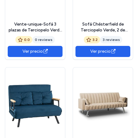
Vente-unique-Sofá 3
Sofá Chésterfield de
plazas de Terciopelo Verde
Terciopelo Verde, 2 de
Chesterfield
Plazas. Elegante, Clásico y
0.0
0 reviews
3.2
3 reviews
de Calidad, Diseño Vintage
Sofisticado para Salón,
Ver precio
Ver precio
Eventos y Hogar.