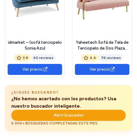
idmarket – (sofá terciopelo
Yaheetech Sofá de Tela de
Sonia Azul
Terciopelo de Dos Plazas
con Reposabrazos y Patas
3.9
40 reviews
4.4
76 reviews
de Metal Loveseat
Moderno con 2 Cojines
Ver precio
Ver precio
para Salón/Dormitorio Rosa
¿SIGUES BUSCANDO?
¿No hemos acertado con los productos? Usa
nuestro buscador inteligente.
Abrir buscador
5.000+ BÚSQUEDAS COMPLETADAS ESTE MES