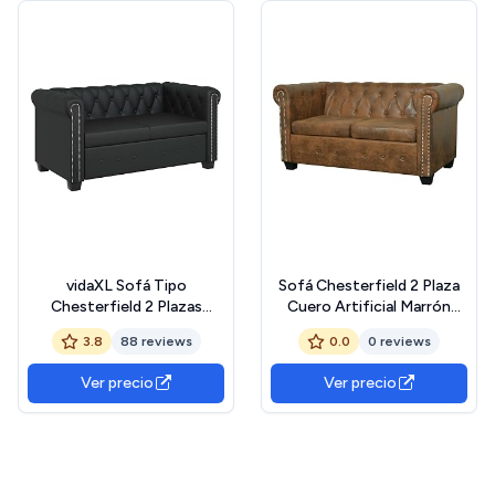
vidaXL Sofá Tipo
Sofá Chesterfield 2 Plaza
Chesterfield 2 Plazas
Cuero Artificial Marrón
Revestimiento de Cuero
Sillón Asiento Mueble
3.8
88 reviews
0.0
0 reviews
Artificial Negro
Ver precio
Ver precio