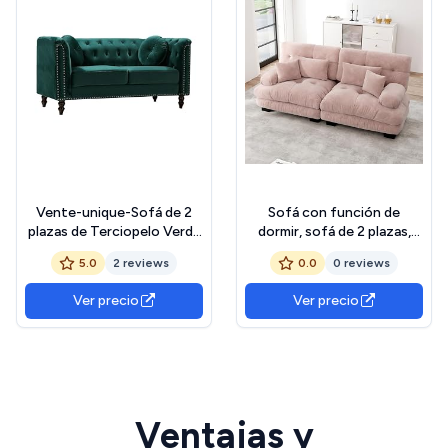
Vente-unique-Sofá de 2
Sofá con función de
plazas de Terciopelo Verde
dormir, sofá de 2 plazas,
Esmeralda Turner
sofá esquinero en la nube
5.0
2 reviews
0.0
0 reviews
para salón, sofá doble de
chenilla con 2 cojines
Ver precio
Ver precio
lumbares y 2 cojines
decorativos, marco de
madera maciza rosa
Ventajas y