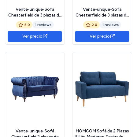
Vente-unique-Sofá
Vente-unique-Sofá
Chesterfield de 3 plazas de
Chesterfield de 3 plazas de
Terciopelo Verde
Terciopelo Azul Real
5.0
1 reviews
2.0
1 reviews
Esmeralda Trumbo
Trumbo
Ver precio
Ver precio
Vente-unique-Sofá
HOMCOM Sofá de 2 Plazas
Chesterfield 2 plazas de
Sillón Moderno Tapizado en