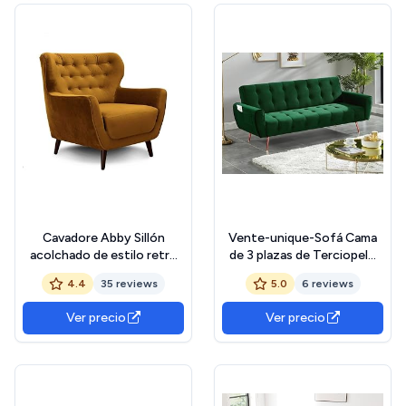
Cavadore Abby Sillón
Vente-unique-Sofá Cama
acolchado de estilo retro
de 3 plazas de Terciopelo
con acabado de efecto
POLANI - Verde Pino
4.4
35 reviews
5.0
6 reviews
terciopelo capitoné, unas
medidas de 87 x 89 x 88 cm
Ver precio
Ver precio
y en color dorado