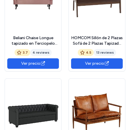
Beliani Chaise Longue
HOMCOM Sillón de 2 Plazas
tapizado en Terciopelo
Sofá de 2 Plazas Tapizado
Rosa Acolchado capitoné
en PU con Reposabrazos
3.7
4 reviews
4.5
13 reviews
versión Derecha con cojín
de Madera Respaldo
Lattes
Acolchado Carga 250 kg
Ver precio
Ver precio
Sillón para Salón Dormitorio
Marrón