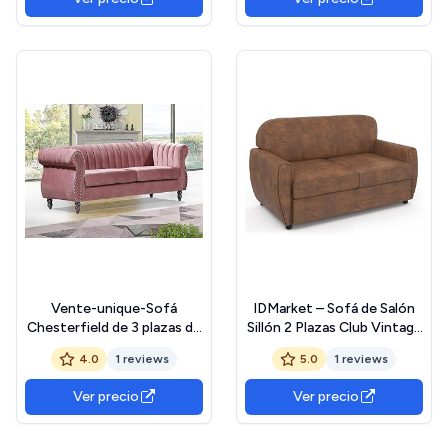
Vente-unique-Sofá
IDMarket – Sofá de Salón
Chesterfield de 3 plazas de
Sillón 2 Plazas Club Vintage
Terciopelo Rojo Viejo
Gaston marrón oscuro
4.0
1 reviews
5.0
1 reviews
Trumbo
efecto envejecido
Ver precio
Ver precio