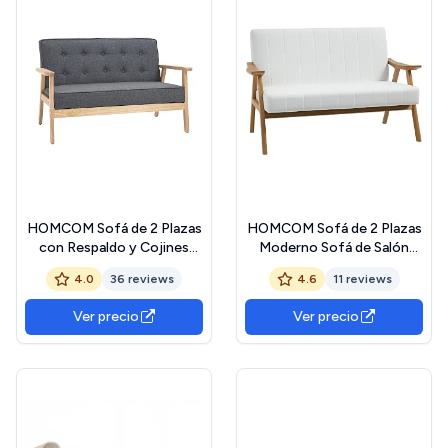
HOMCOM Sofá de 2 Plazas
HOMCOM Sofá de 2 Plazas
con Respaldo y Cojines
Moderno Sofá de Salón
Acolchados Patas de
Decorativo Tapizado en
4.0
36 reviews
4.6
11 reviews
Madera Antideslizantes
Poliéster con Asiento
Botones con Mechones
Acolchado y Patas de
Ver precio
Ver precio
Salón Dormitorio Oficina
Madera para Dormitorio
113x67x78 cm Gris
Carga 200 kg 130x74x82
cm Crema