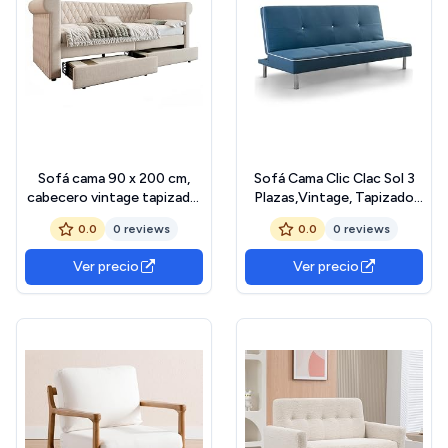
Sofá cama 90 x 200 cm,
Sofá Cama Clic Clac Sol 3
cabecero vintage tapizado,
Plazas,Vintage, Tapizado
cama de día con 2 cajones
Antimanchas, Sistema
0.0
0 reviews
0.0
0 reviews
de almacenamiento,
Abatible, Cama Doble
estructura de cama con
190x113 cm, Tela,
Ver precio
Ver precio
somier, cama juvenil para
Estructura Metálica Color :
salón, dormitorio, lino beige
Azul
(sin colchón)