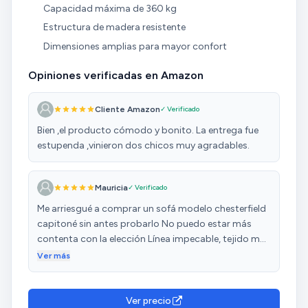
Capacidad máxima de 360 kg
Estructura de madera resistente
Dimensiones amplias para mayor confort
Opiniones verificadas en Amazon
Cliente Amazon
✓ Verificado
Bien ,el producto cómodo y bonito. La entrega fue
estupenda ,vinieron dos chicos muy agradables.
Mauricia
✓ Verificado
Me arriesgué a comprar un sofá modelo chesterfield
capitoné sin antes probarlo No puedo estar más
contenta con la elección Línea impecable, tejido muy
agradable al tacto, dureza en la sentada lo q lo hace
Ver más
muy cómodo al no hundirte, ocupa poco espacio a
pesar de tener cabida para tres personas Estoy
encantada!
Ver precio