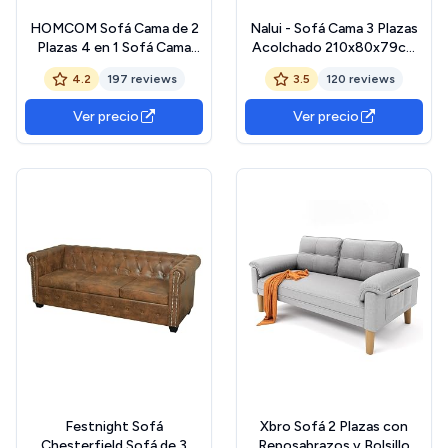
HOMCOM Sofá Cama de 2
Nalui - Sofá Cama 3 Plazas
Plazas 4 en 1 Sofá Cama
Acolchado 210x80x79cm
Plegable Tapizado en
One Lines, 2 Cojines y
4.2
197 reviews
3.5
120 reviews
Terciopelo con Respaldo
Apertura Clic-Clac con
Ajustable de 5 Niveles y
Reclinación Ajustable. Sofá
Ver precio
Ver precio
Almohadas Acolchadas para
Cama Chaise Longue
Oficina Dormitorio Salón
Aterciopelado Convertible
102x73x81 cm Azul
en Cama Doble | Beig
Festnight Sofá
Xbro Sofá 2 Plazas con
Chesterfield Sofá de 3
Reposabrazos y Bolsillo