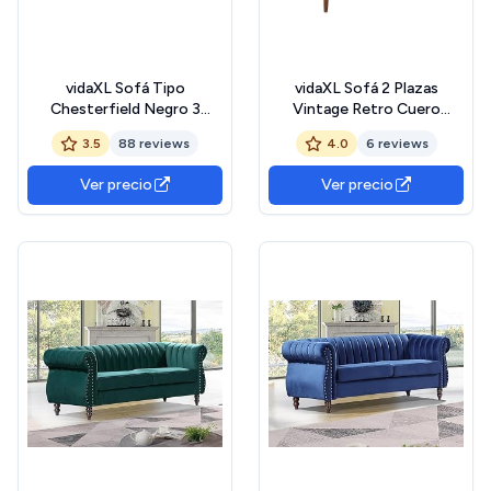
vidaXL Sofá Tipo
vidaXL Sofá 2 Plazas
Chesterfield Negro 3
Vintage Retro Cuero
Plazas Revestimiento de
Auténtico Madera Acacia
3.5
88 reviews
4.0
6 reviews
Cuero Artificial
Sillón Salón
Ver precio
Ver precio