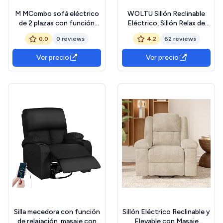
M MCombo sofá eléctrico
WOLTU Sillón Reclinable
de 2 plazas con función
Eléctrico, Sillón Relax de
sleep, sofá reclinable de 2
Masaje con Ayuda para
0.0
0 reviews
4.2
62 reviews
plazas con botón 150°
Levantarse, con
ajustable, sillón de cine con
Calefacción de Masaje,
Ver precio
Ver precio
función reclinable, USB y
Reposapiés, Bolsillos,
portavasos, 7009 (gris)
Portavasos, Puerto USB,
Tela de Rizo, Gris, SKS61gr
Silla mecedora con función
Sillón Eléctrico Reclinable y
de relajación, masaje con
Elevable con Masaje