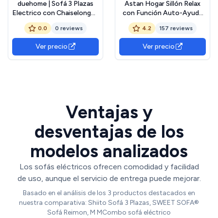
duehome | Sofá 3 Plazas
Astan Hogar Sillón Relax
Electrico con Chaiselongue
con Función Auto-Ayuda
Derecho, Sofá Reclinable,
(Levanta Personas),
0.0
0 reviews
4.2
157 reviews
Modelo Nellie, Acabado en
Reclinación Eléctrica,
Tejido Color Cemento,
Tapizado en Tela, Modelo
Ver precio
Ver precio
Medidas: 276 cm (Ancho) x
Premium Plus AH-
102 cm (Alto) x 187 cm
AR30630CH
(Fondo)
Ventajas y
desventajas de los
modelos analizados
Los sofás eléctricos ofrecen comodidad y facilidad
de uso, aunque el servicio de entrega puede mejorar.
Basado en el análisis de los 3 productos destacados en
nuestra comparativa: Shiito Sofá 3 Plazas, SWEET SOFA®
Sofá Reimon, M MCombo sofá eléctrico