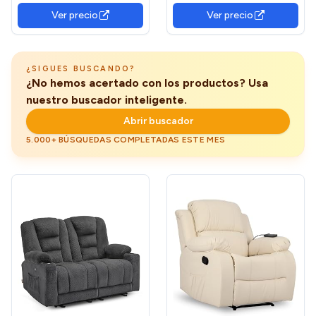
Calor Lumbar, Sist. Masaje
Niveles de Intensidad 1
Ver precio
Ver precio
4 Zonas y Acabado en PU
Bolsillo Lateral y
Anti-Cuarteo [Incluye
Temporizador Tapizado en
Mando]. Ideal Gente Mayor
PU 68x88x98 cm Marrón
¿SIGUES BUSCANDO?
¿No hemos acertado con los productos? Usa
nuestro buscador inteligente.
Abrir buscador
5.000+ BÚSQUEDAS COMPLETADAS ESTE MES