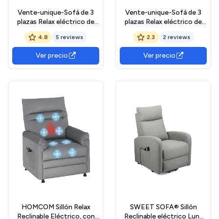
Vente-unique-Sofá de 3
Vente-unique-Sofá de 3
plazas Relax eléctrico de
plazas Relax eléctrico de
Tela Gris Topo DOLENE
Terciopelo METTI - Gris y
4.8
5 reviews
2.3
2 reviews
Bandas Crudo
Ver precio
Ver precio
HOMCOM Sillón Relax
SWEET SOFA® Sillón
Reclinable Eléctrico, con
Reclinable eléctrico Luna