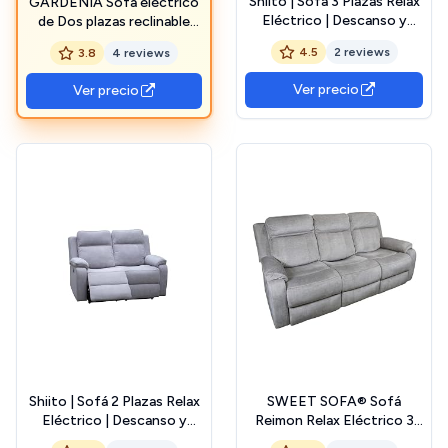
Shiito | Sofá 3 Plazas Relax
GARDENIA Sofá eléctrico
Eléctrico | Descanso y
de Dos plazas reclinable
Comodidad garantizados |
con Botones Cindy Gris
4.5
2 reviews
3.8
4 reviews
Modelo Bahamas - Gris |
102 x 95 x 204 cm
Ver precio
Ver precio
Shiito | Sofá 2 Plazas Relax
SWEET SOFA® Sofá
Eléctrico | Descanso y
Reimon Relax Eléctrico 3
Comodidad garantizados |
Plazas | Tapizado Reclinable