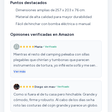
Puntos destacados
Dimensiones amplias de 257 x 203 x 76 cm.
Material de alta calidad para mayor durabilidad.
Fácil de hinchar con bomba eléctrica o manual.
Opiniones verificadas en Amazon
Maria
✓ Verificado
Mientras el resto del camping peleaba con sillas
plegables que chirrían y tumbonas que parecen
instrumentos de tortura, yo inflé este sofá y me senté
como la reina del descampado. 👑 Cómodo,
Ver más
resistente y tan grande que casi le pongo nombre
propio. Se infla rápido, desinfla fácil y atrae visitas
Diego sin mas
✓ Verificado
curiosas como si fuera una atracción turística.
Conclusión: si te gusta sufrir en el camping, no lo
Como si fuera el de tu casa pero hinchable. Grande y
compres. Pero si quieres ver envidia en los ojos
cómodo, firme y robusto. Al cabo de los dias se ha
ajenos mientras tú te echas la siesta como en el
roto las costuras del cojin grande y parece un globo.
Caribe, este es tu sofá.