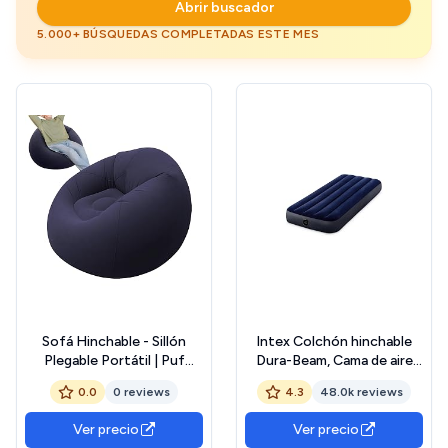
Abrir buscador
5.000+ BÚSQUEDAS COMPLETADAS ESTE MES
Sofá Hinchable - Sillón
Intex Colchón hinchable
Plegable Portátil | Puf
Dura-Beam, Cama de aire
Hinchable para Hogar Jardín
inflable para camping Color
0.0
0 reviews
4.3
48.0k reviews
Descanso Viaje Camping
Azul, acampada
Glamping Juegos Fiesta
Ver precio
Ver precio