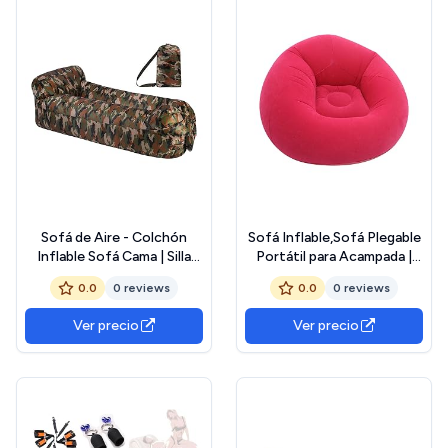
Sofá de Aire - Colchón
Sofá Inflable,Sofá Plegable
Inflable Sofá Cama | Silla
Portátil para Acampada |
Hinchable Impermeable
Colchoneta De Aire para
0.0
0 reviews
0.0
0 reviews
Accesorios Camping para
Interior Patio Glamurosas
Picnics Festivales Playa
Relax Piscina Picnic Jardín
Ver precio
Ver precio
Senderismo Fiestas