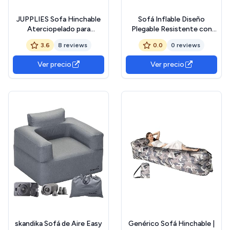
JUPPLIES Sofa Hinchable
Sofá Inflable Diseño
Aterciopelado para
Plegable Resistente con
Interiores y Exteriores -
Capacidad de Carga,Sofa11
3.6
8 reviews
0.0
0 reviews
Sillon Hinchable Estilo Puff
con Superficie Suave y
Ver precio
Ver precio
Amplio Asiento (Sofa)
skandika Sofá de Aire Easy
Genérico Sofá Hinchable |