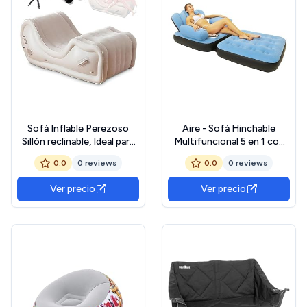
Sofá Inflable Perezoso
Aire - Sofá Hinchable
Sillón reclinable, Ideal para
Multifuncional 5 en 1 con
Sentarse y
reposabrazos en Forma L |
0.0
0 reviews
0.0
0 reviews
acostarse.,Sofa7
Sofá Hinchable portát,
Chaise Longue Aire, sofá
Ver precio
Ver precio
Perezoso para Interiores y
Exteriores