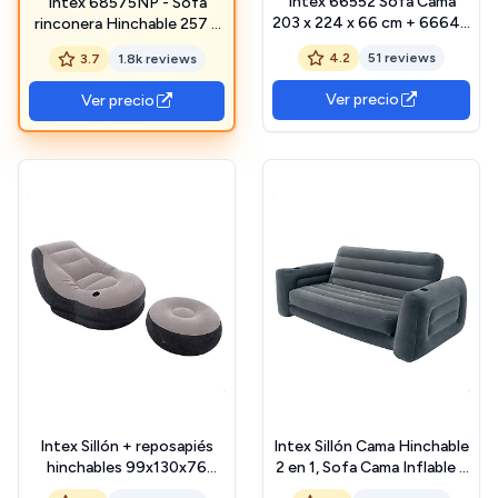
Intex 66552 Sofá Cama
Intex 68575NP - Sofá
203 x 224 x 66 cm + 66640
rinconera Hinchable 257 x
Bomba eléctrica invertible
203 x 76 cm
4.2
51 reviews
3.7
1.8k reviews
con boquillas 220-240V
Ver precio
Ver precio
Intex Sillón + reposapiés
Intex Sillón Cama Hinchable
hinchables 99x130x76
2 en 1, Sofa Cama Inflable y
64x28 cm, Gris (68564)
Plegable (66552)