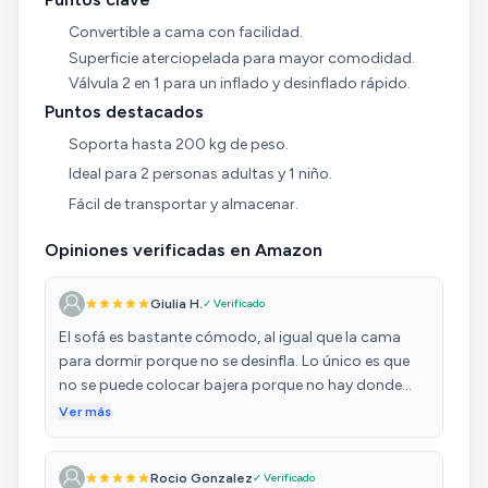
Convertible a cama con facilidad.
Superficie aterciopelada para mayor comodidad.
Válvula 2 en 1 para un inflado y desinflado rápido.
Puntos destacados
Soporta hasta 200 kg de peso.
Ideal para 2 personas adultas y 1 niño.
Fácil de transportar y almacenar.
Opiniones verificadas en Amazon
Giulia H.
✓ Verificado
El sofá es bastante cómodo, al igual que la cama
para dormir porque no se desinfla. Lo único es que
no se puede colocar bajera porque no hay donde
engancharlo... pero del resto esta bastante bien y
Ver más
funcional!
Rocio Gonzalez
✓ Verificado