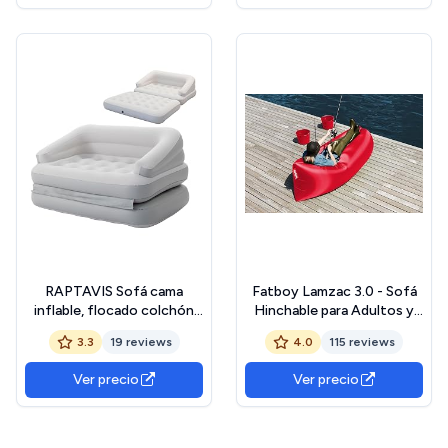
RAPTAVIS Sofá cama
Fatboy Lamzac 3.0 - Sofá
inflable, flocado colchón
Hinchable para Adultos y
de aire cama con
niños, sofá de Camping,
3.3
19 reviews
4.0
115 reviews
apoyabrazos, tamaño doble
Cama Hinchable, 200 x 90 x
50 cm, sin Bomba, para Uso
Ver precio
Ver precio
en Interiores y Exteriores,
Red