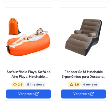
Sofá Inflable Playa, Sofá de
Fenteer Sofá Hinchable
Aire Playa, Hinchable,
Ergonómico para Descanso
Hamaca Inflable Aire, con
en Casa, marrón, Individual
2.8
154 reviews
2.8
4 reviews
Bolsa, para Viajes, Camping,
Festivales de Música
Ver precio
Ver precio
(Poliéster 210T, Naranja)