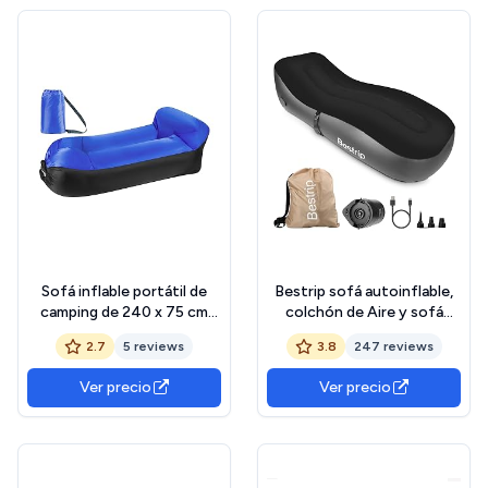
Sofá inflable portátil de
Bestrip sofá autoinflable,
camping de 240 x 75 cm
colchón de Aire y sofá
para camping, patio, piscina,
Cama con Bomba de Aire
2.7
5 reviews
3.8
247 reviews
fiestas en la playa
portátil (Black)
Ver precio
Ver precio