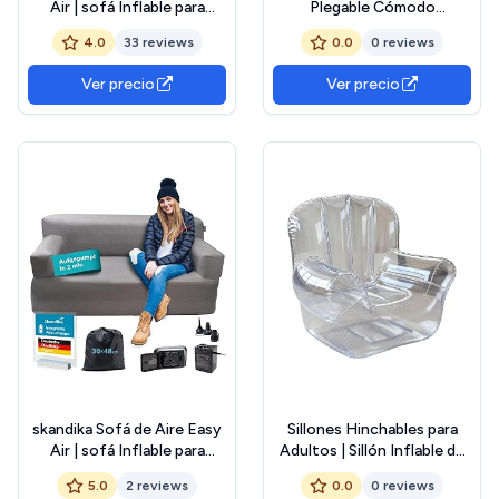
Air | sofá Inflable para
Plegable Cómodo
Exteriores, con Bomba
Impermeable para
4.0
33 reviews
0.0
0 reviews
eléctrica, 1-2 Personas,
Descansar En Viajes, Playa
hasta 200 kg, Recargable
Y Festivales Al Aire Libre
Ver precio
Ver precio
con Cable de Carga USB
(Individual)
skandika Sofá de Aire Easy
Sillones Hinchables para
Air | sofá Inflable para
Adultos | Sillón Inflable de
Exteriores, con Bomba
Aire para Exterior Sofá |
5.0
2 reviews
0.0
0 reviews
eléctrica, 1-2 Personas,
Sofá Cómodo