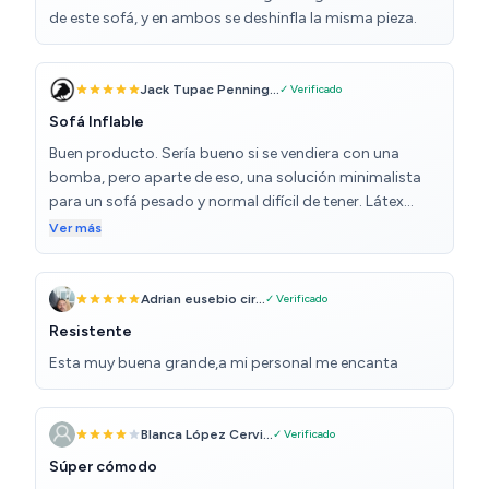
de este sofá, y en ambos se deshinfla la misma pieza.
Jack Tupac Penning...
✓ Verificado
Sofá Inflable
Buen producto. Sería bueno si se vendiera con una
bomba, pero aparte de eso, una solución minimalista
para un sofá pesado y normal difícil de tener. Látex
resistente y muy cómodo. Gran alternativa a un sofá
Ver más
normal.
Adrian eusebio cir...
✓ Verificado
Resistente
Esta muy buena grande,a mi personal me encanta
Blanca López Cervi...
✓ Verificado
Súper cómodo