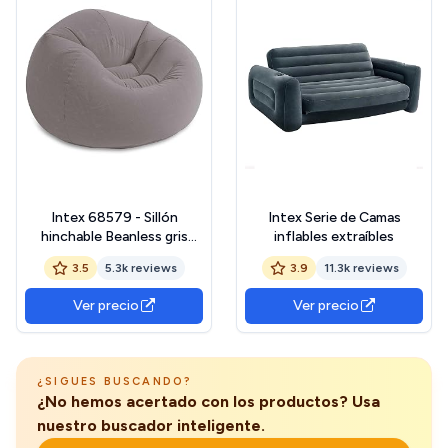
Intex 68579 - Sillón
Intex Serie de Camas
hinchable Beanless gris
inflables extraíbles
114x114x71 cm
3.5
5.3k reviews
3.9
11.3k reviews
Ver precio
Ver precio
¿SIGUES BUSCANDO?
¿No hemos acertado con los productos? Usa
nuestro buscador inteligente.