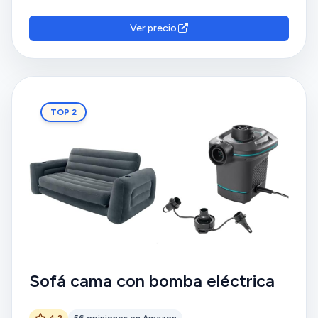
Ver precio
TOP 2
Sofá cama con bomba eléctrica
4.2
56 opiniones en Amazon