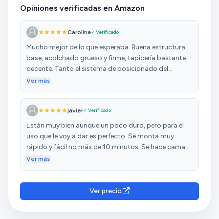
Opiniones verificadas en Amazon
Carolina
✓ Verificado
Mucho mejor de lo que esperaba. Buena estructura
base, acolchado grueso y firme, tapicería bastante
decente. Tanto el sistema de posicionado del
respaldo como el del segundo colchón son muy
Ver más
fáciles de usar. No sirve para dormir siempre, pero
para una visita o una siesta, más que de sobra. En
javier
✓ Verificado
general, tiene muy buena calidad a pesar del bajo
precio teniendo en cuenta lo que te venden en los
Están muy bien aunque un poco duro, pero para el
grandes almacenes del mueble.
uso que le voy a dar es perfecto. Se monta muy
rápido y fácil no más de 10 minutos. Se hace cama
de forma muy rápida. He comprado 2 y muy
Ver más
contento.
Ver precio