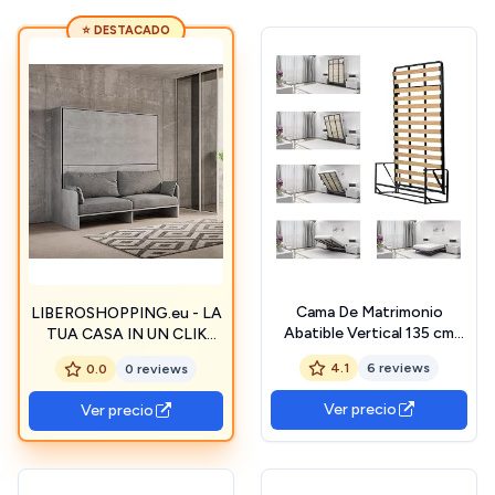
⭐ DESTACADO
Cama De Matrimonio
LIBEROSHOPPING.eu - LA
Abatible Vertical 135 cm
TUA CASA IN UN CLIK
(Cama Doble Estilo Murphy
Cama abatible de madera
4.1
6 reviews
0.0
0 reviews
Bed, Cama Plegable, sofá
horizontal DIBE Sofà
Cama, Mueble Cama Oculta)
(cemento, doble)
Ver precio
Ver precio