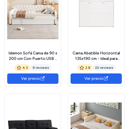
Idemon Sofá Cama de 90 x
Cama Abatible Horizontal
200 cm Con Puerto USB y
135x190 cm - Ideal para
Cama Abatible (Beige)
Dormitorios Pequeños con
4.3
9 reviews
2.8
22 reviews
Somier y Sistema
Antivuelco - 203x151x36
Ver precio
Ver precio
cm - Color Blanco - Diseño
Compacto y Seguro