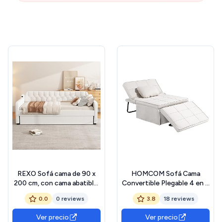
REXO Sofá cama de 90 x
HOMCOM Sofá Cama
200 cm, con cama abatible,
Convertible Plegable 4 en 1,
puerto USB (beige)
95x189 cm, Sillón Cama
0.0
0 reviews
3.8
18 reviews
Plegable, Tapizado en Lino,
con Respaldo Ajustable,
Ver precio
Ver precio
Reposapiés, Almohada, para