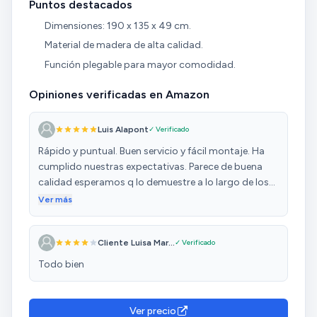
Puntos destacados
Dimensiones: 190 x 135 x 49 cm.
Material de madera de alta calidad.
Función plegable para mayor comodidad.
Opiniones verificadas en Amazon
Luis Alapont
✓ Verificado
Rápido y puntual. Buen servicio y fácil montaje. Ha
cumplido nuestras expectativas. Parece de buena
calidad esperamos q lo demuestre a lo largo de los
proxipróximos años
Ver más
Cliente Luisa Mar...
✓ Verificado
Todo bien
Ver precio