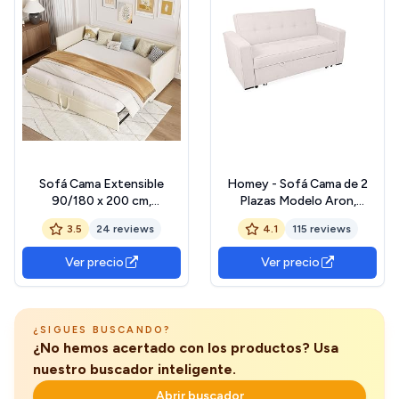
Sofá Cama Extensible
Homey - Sofá Cama de 2
90/180 x 200 cm,
Plazas Modelo Aron,
Acolchada, Doble,
Diseño Moderno, Práctico
3.5
24 reviews
4.1
115 reviews
Individual, Con Somieres,
y Funcional, con
Funcional, De Día, Tela De
Reposabrazos, Beige
Ver precio
Ver precio
Terciopelo Agradable a La
Piel, Sin Colchón (Beige)
¿SIGUES BUSCANDO?
¿No hemos acertado con los productos? Usa
nuestro buscador inteligente.
Abrir buscador