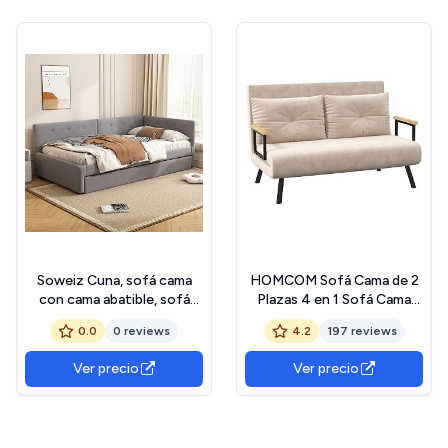
Soweiz Cuna, sofá cama
HOMCOM Sofá Cama de 2
con cama abatible, sofá
Plazas 4 en 1 Sofá Cama
cama, cama individual (sin
Plegable Tapizado en
0.0
0 reviews
4.2
197 reviews
colchón), estable y
Terciopelo con Respaldo
duradera, estilo sencillo, 90
Ajustable de 5 Niveles y
Ver precio
Ver precio
x 200 cm (gris)
Almohadas Acolchadas para
Oficina Dormitorio Salón
102x73x81 cm Beige