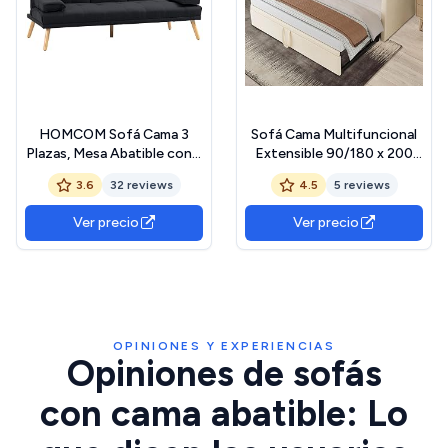
HOMCOM Sofá Cama 3
Sofá Cama Multifuncional
Plazas, Mesa Abatible con 2
Extensible 90/180 x 200
Soportes para Vasos,
cm, sofá de 2 plazas con
3.6
32 reviews
4.5
5 reviews
181x77x78 cm, Sofá Cama
función de Dormir y somier,
con Respaldo Ajustable,
tapizado en Terciopelo,
Ver precio
Ver precio
Apertura Clik-Clak,
Ideal para salón y
Reposabrazos
habitación de Invitados (sin
Desmontables, Patas de
colchón)
Madera, Gris Ahumado
OPINIONES Y EXPERIENCIAS
Opiniones de sofás
con cama abatible: Lo