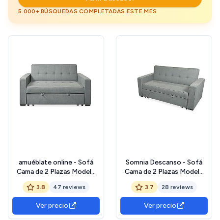
5.000+ BÚSQUEDAS COMPLETADAS ESTE MES
amuéblate online - Sofá
Somnia Descanso - Sofá
Cama de 2 Plazas Modelo
Cama de 2 Plazas Modelo
Lite, Diseño Moderno,
Volga, Diseño Moderno y
3.8
47 reviews
3.7
28 reviews
Práctico, Cómodo y
Elegante | Práctico y
Funcional, con
Funcional, con
Ver precio
Ver precio
Reposabrazos, Acabado en
Reposabrazos, Gris
Gris