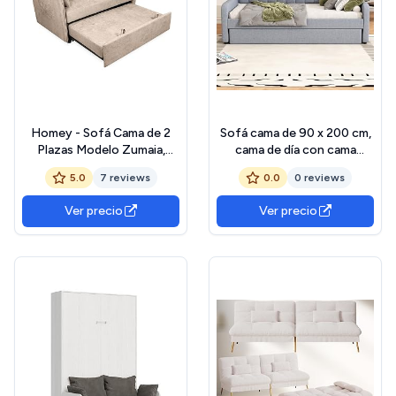
Homey - Sofá Cama de 2
Sofá cama de 90 x 200 cm,
Plazas Modelo Zumaia,
cama de día con cama
Diseño Moderno, Práctico
abatible, puerto USB (gris)
5.0
7 reviews
0.0
0 reviews
y Funcional, con Cojines
Decorativos, Fácil
Ver precio
Ver precio
Apertura, Beige