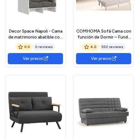
Decor Space Napoli - Cama
COMHOMA Sofá Cama con
de matrimonio abatible con
función de Dormir – Funda
sofá, de madera, apertura
futón Convertible – Sofá
0.0
0 reviews
4.0
552 reviews
vertical, para dormitorio
esquinero – Sofá de
(plegable, color fresno)
Invitados de 3 plazas – con
Ver precio
Ver precio
Respaldo Ajustable de Tela
de Felpa Blanca