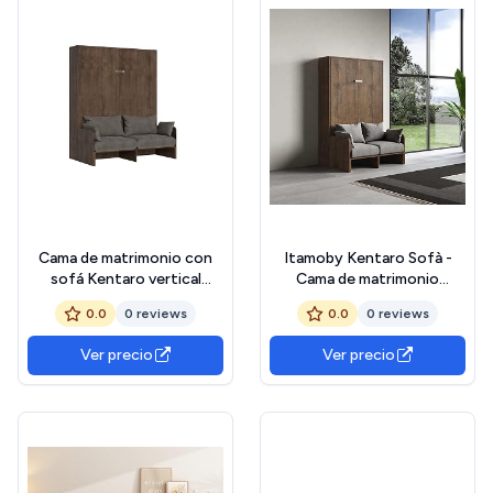
Cama de matrimonio con
Itamoby Kentaro Sofà -
sofá Kentaro vertical
Cama de matrimonio
abatible nogal
desplegable con sofá
0.0
0 reviews
0.0
0 reviews
(nogal, francesa (140 cm))
Ver precio
Ver precio