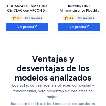
HOGAR24 ES - Sofa Cama
Relaxdays Baúl
Clic CLAC con ARCÓN DE
Almacenamiento Plegable
ALMACENAJE Chocolate
con Respaldo, Lino, Gris, 75
3.6
228 reviews
4.2
235 reviews
x 115 x 47 cm
Ver precio
Ver precio
Ventajas y
desventajas de los
modelos analizados
Los sofás con almacenaje ofrecen comodidad y
funcionalidad, pero presentan algunas áreas de
mejora.
Basado en el análisis de los 3 productos destacados en