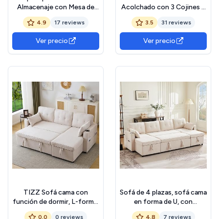
Almacenaje con Mesa de
Acolchado con 3 Cojines y
Madera Reversible Tela
Reposabrazos Espacio de
4.9
17 reviews
3.5
31 reviews
Suave, Baul Almacenaje,
Almacenaje Estilo Moderno
Reposapies Sofa, Taburete
para Salón Dormitorio
Ver precio
Ver precio
almacenaje, Banco
166,5x62x82 cm Gris
almacenaje, Banco
almacenaje Asiento,
Ø34x38 (Gris)
TIZZ Sofá cama con
Sofá de 4 plazas, sofá cama
función de dormir, L-forma,
en forma de U, con
diseño moderno, tapizado,
portavasos y dos
0.0
0 reviews
4.8
7 reviews