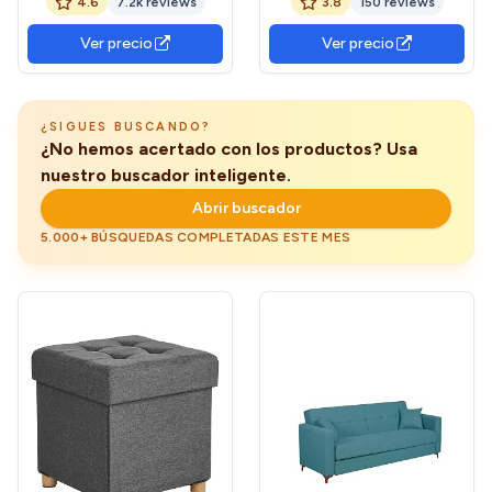
4.6
7.2k reviews
3.8
150 reviews
con reposapiés, Plegable,
x 90 cm - Color Gris
Banco, 38 x 76 x 40 cm,
Ver precio
Ver precio
para Sala de Estar y
Dormitorio, Gris Oscuro
The Forest Stewardship
Council
¿SIGUES BUSCANDO?
¿No hemos acertado con los productos? Usa
nuestro buscador inteligente.
Abrir buscador
5.000+ BÚSQUEDAS COMPLETADAS ESTE MES