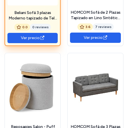
HOMCOM Sofá de 2 Plazas
Beliani Sofá 3 plazas
Tapizado en Lino Sintético
Moderno tapizado de Tela
con Espacio de
con almacenaje
3.6
7 reviews
0.0
0 reviews
Almacenamiento Oculto
reposabrazos Gris Mare
Sofá de Salón con 2
Ver precio
Ver precio
Almohadas Bolsillo y Patas
de Madera Carga 240 kg
135x72x84 cm Beige
️ Reposapies Salon - Puff
HOMCOM Sofá de 3 Plazas