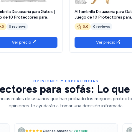
brilla Disuasoria para Gatos |
Alfombrilla Disuasoria para Gat
o de 10 Protectores para
Juego de 10 Protectores para
les | Protección Antigatos
Muebles | Protección Antigat
0.0
0 reviews
0.0
0 reviews
 Jardín Muebles Coche Sofá
para Jardín Muebles Coche So
 Pared
Cama Pared
Ver precio
Ver precio
OPINIONES Y EXPERIENCIAS
ectores para sofás: Lo que 
ncias reales de usuarios que han probado los mejores protecto
opiniones te ayudarán a tomar una decisión informada.
Cliente Amazon
✓ Verificado