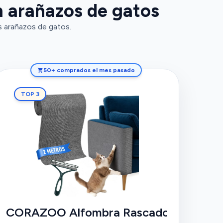
n arañazos de gatos
s arañazos de gatos.
50+ comprados el mes pasado
TOP 3
CORAZOO Alfombra Rascador