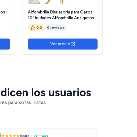
os |
Alfombrilla Disuasoria para Gatos -
10 Unidades Alfombrilla Antigatos
os
Exterior - Accesorios
0.0
0 reviews
fá
Adiestramiento Mascotas para
Sofá Coche Exteriores Habitación
Jardín
Ver precio
dicen los usuarios
res para sofás. Estas
Isabel
✓ Verificado