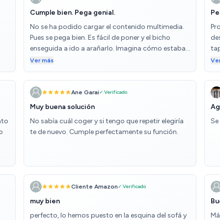
Cumple bien. Pega genial.
Pe
No se ha podido cargar el contenido multimedia.
Pr
Pues se pega bien. Es fácil de poner y el bicho
de
enseguida a ido a arañarlo. Imagina cómo estaba
ta
lo de bajo.
vo
Ver más
Ve
Ane Garai
✓ Verificado
Muy buena solución
Ag
nto
No sabía cuál coger y si tengo que repetir elegiría
Se
o
te de nuevo. Cumple perfectamente su función.
ces
so
Cliente Amazon
✓ Verificado
muy bien
Bu
perfecto, lo hemos puesto en la esquina del sofá y
Má
ara