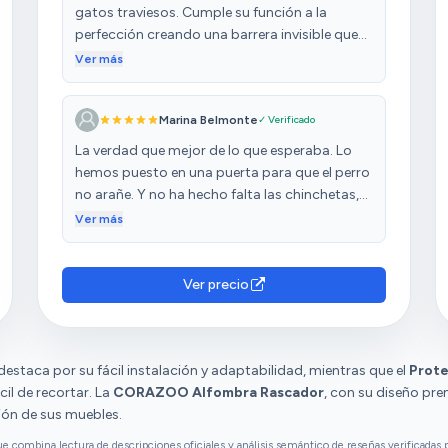
gatos traviesos. Cumple su función a la
perfección creando una barrera invisible que
protege la tela del sofá sin estropear la
Ver más
estética del salón. Mi gato intentó rascar un
par de veces y al ver la textura desistió. El
Marina Belmonte
✓ Verificado
adhesivo es bueno y no daña la tela al retirarlo.
Al venir en rollo, tienes libertad total para
La verdad que mejor de lo que esperaba. Lo
recortarlo al tamaño exacto que necesites.
hemos puesto en una puerta para que el perro
no arañe. Y no ha hecho falta las chinchetas,
pega super bien.
Ver más
Ver precio
destaca por su fácil instalación y adaptabilidad, mientras que el
Prote
cil de recortar. La
CORAZOO Alfombra Rascador
, con su diseño pre
ción de sus muebles.
combina lectura de descripciones oficiales y análisis semántico de reseñas verificadas p