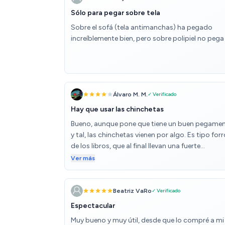
Sólo para pegar sobre tela
Sobre el sofá (tela antimanchas) ha pegado
increíblemente bien, pero sobre polipiel no pega
Álvaro M. M.
✓ Verificado
Hay que usar las chinchetas
Bueno, aunque pone que tiene un buen pegame
y tal, las chinchetas vienen por algo. Es tipo forr
de los libros, que al final llevan una fuerte
electricidad estática y no adhesivo en sí. Enton
Ver más
es normal que con el tiempo se despegue. Por e
recomiendo usar las chinchetas desde el primer
momento. La verdad es que ha sido ponerlo y
Beatriz VaRo
✓ Verificado
olvidarme de que los gatos arañen el sofá. Se ve
Espectacular
resistente, pero el cometido lo hace al ver los
Muy bueno y muy útil, desde que lo compré a mi
gatos que ahí ya no se les enganchan las uñas p