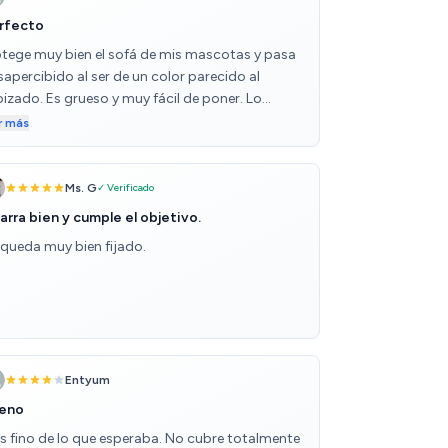
rfecto
otege muy bien el sofá de mis mascotas y pasa
sapercibido al ser de un color parecido al
pizado. Es grueso y muy fácil de poner. Lo
lveré a comprar
r más
Ms. G
✓ Verificado
arra bien y cumple el objetivo.
 queda muy bien fijado.
Entyum
eno
s fino de lo que esperaba. No cubre totalmente