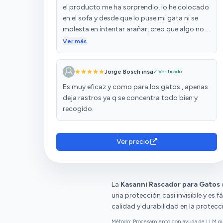
el producto me ha sorprendio, lo he colocado
en el sofa y desde que lo puse mi gata ni se
molesta en intentar arañar, creo que algo no le
gusta, lo cual para mi perfecto. Además pega
Ver más
muy bien, desde que lo he puesto no se ha
despagado nada y ya lleva un par de meses.
Jorge Bosch insa
✓ Verificado
Es muy eficaz y como para los gatos , apenas
deja rastros ya q se concentra todo bien y
recogido.
Ver precio
La
Kasanni Rascador para Gatos
una protección casi invisible y es fá
calidad y durabilidad en la protec
Método: Procesamiento con ayuda de LLM que 