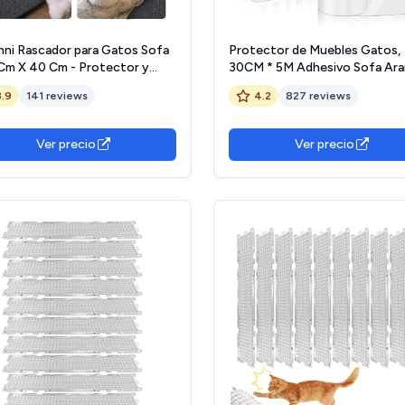
nni Rascador para Gatos Sofa
Protector de Muebles Gatos,
Cm X 40 Cm - Protector y
30CM * 5M Adhesivo Sofa Ar
mbra Rascador para Pared -
con 20 Tornillos,Pegatina
3.9
141 reviews
4.2
827 reviews
ector de Sofa para Gatos
Protectora Transparente Fácil
Instalar para Proteger Puerta
Armario
Ver precio
Ver precio