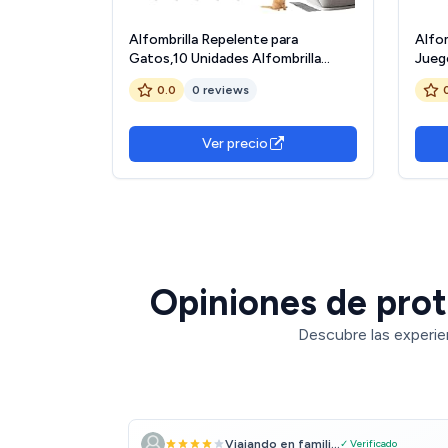
Alfombrilla Repelente para
Alfom
Gatos,10 Unidades Alfombrilla
Jueg
Antiarañazos para Muebles de
Mueb
0.0
0 reviews
Interior | Protección Antigatos
para
para Jardín Muebles Coche Sofá
Cama
Cama Pared
Ver precio
Opiniones de prot
Descubre las experie
Viajando en famili...
✓ Verificado