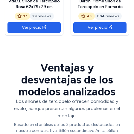
vidaXL Sillón de Terciopelo
Baroni Home Sillón de
Rosa 62x79x79 cm
Terciopelo en Forma de
Concha con Patas Doradas
3.1
29 reviews
4.5
804 reviews
Brillantes, Silla para Salón,
Comedor, Dormitorio,
Ver precio
Ver precio
69x71x84 cm, Tiffany
Ventajas y
desventajas de los
modelos analizados
Los sillones de terciopelo ofrecen comodidad y
estilo, aunque presentan algunos problemas en el
montaje.
Basado en el análisis de los 3 productos destacados en
nuestra comparativa: Sillón escandinavo Anita, Sillón