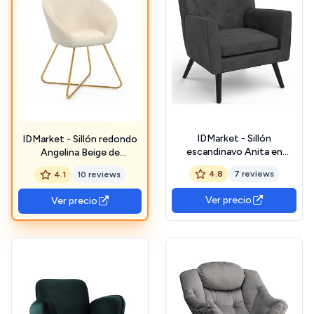
IDMarket - Sillón
IDMarket - Sillón redondo
escandinavo Anita en
Angelina Beige de
terciopelo gris antracita
terciopelo Patas cruzadas
4.8
7 reviews
4.1
10 reviews
doradas
Ver precio
Ver precio