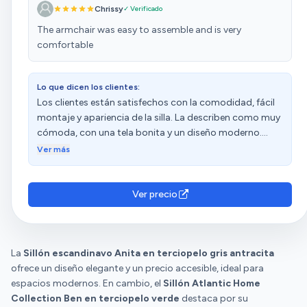
Chrissy
✓ Verificado
and I’m happy with it.
The armchair was easy to assemble and is very
comfortable
Lo que dicen los clientes:
Los clientes están satisfechos con la comodidad, fácil
montaje y apariencia de la silla. La describen como muy
cómoda, con una tela bonita y un diseño moderno.
Además, destacan su buena relación calidad-precio. Sin
Ver más
embargo, algunos clientes mencionan que es un poco
inestable, se hunde y deforma con facilidad. También
hay opiniones divididas sobre su durabilidad.
Ver precio
La
Sillón escandinavo Anita en terciopelo gris antracita
ofrece un diseño elegante y un precio accesible, ideal para
espacios modernos. En cambio, el
Sillón Atlantic Home
Collection Ben en terciopelo verde
destaca por su