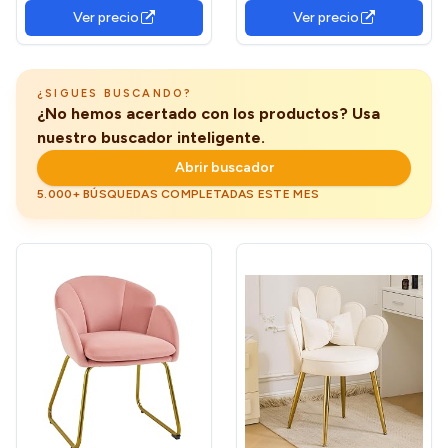
Reposabrazos, Carga Máx.
75 x 85.5 cm MAX
Ver precio
Ver precio
de120 kg, Patas de Metal,
Capacidad 136 KG Verde
para Comedor, Cocina,
Rosa Jalea y Dorado Pálido
LDC087R01
¿SIGUES BUSCANDO?
¿No hemos acertado con los productos? Usa
nuestro buscador inteligente.
Abrir buscador
5.000+ BÚSQUEDAS COMPLETADAS ESTE MES