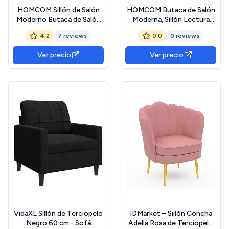
HOMCOM Sillón de Salón
HOMCOM Butaca de Salón
Moderno Butaca de Salón
Moderna, Sillón Lectura
con Respaldo Alto
Tapizado en Terciopelo
4.2
7 reviews
0.0
0 reviews
Reposabrazos y Patas de
con Asiento Ancho, Patas
Madera Tapizado en
de Madera, Fácil Montaje,
Ver precio
Ver precio
Terciopelo Butaca para
Sillón Relax para Sala de
Dormitorio Sala de Estar
Estar, Dormitorio y Balcón,
Gris
Verde
VidaXL Sillón de Terciopelo
IDMarket – Sillón Concha
Negro 60 cm - Sofá
Adella Rosa de Terciopelo