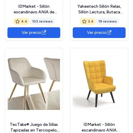
IDMarket - Sillón
Yaheetech Sillón Relax,
escandinavo ANIA de
Sillón Lectura, Butaca
terciopelo gris
Nórdica Tapizada de
4.4
103 reviews
3.4
19 reviews
Terciopelo, Sofá Individual
con Una Almohada para Sala
Ver precio
Ver precio
de Estar y Dormitorio,
Color Champán
TecTake® Juego de Sillas
IDMarket - Sillón
Tapizadas en Terciopelo,
escandinavo ANIA