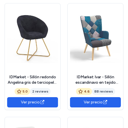
IDMarket - Sillón redondo
IDMarket Ivar - Sillón
Angelina gris de terciopelo,
escandinavo en tejido
patas cruzadas doradas
Patchwork y terciopelo
5.0
2 reviews
4.6
88 reviews
azul
Ver precio
Ver precio