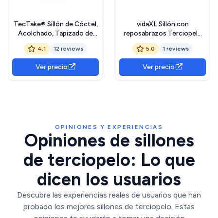
TecTake® Sillón de Cóctel,
vidaXL Sillón con
Acolchado, Tapizado de
reposabrazos Terciopelo
Terciopelo, Butaca con
Negro 54 cm, sofá
4.1
12 reviews
5.0
1 reviews
Diseño Curvado, Patas de
Individual, sofá cómodo,
Acero con Topes, Sillón de
sillón de televisión, sofá,
Ver precio
Ver precio
Lectura y Salón, Muebles
Asiento de sofá, sofá
Salón y Dormitorio - 1 sillón
Relajante
Crema/Oro
OPINIONES Y EXPERIENCIAS
Opiniones de sillones
de terciopelo: Lo que
dicen los usuarios
Descubre las experiencias reales de usuarios que han
probado los mejores sillones de terciopelo. Estas