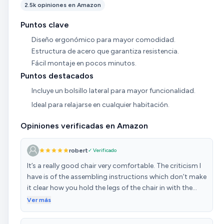
2.5k opiniones en Amazon
Puntos clave
Diseño ergonómico para mayor comodidad.
Estructura de acero que garantiza resistencia.
Fácil montaje en pocos minutos.
Puntos destacados
Incluye un bolsillo lateral para mayor funcionalidad.
Ideal para relajarse en cualquier habitación.
Opiniones verificadas en Amazon
robert
✓ Verificado
It’s a really good chair very comfortable. The criticism I
have is of the assembling instructions which don’t make
it clear how you hold the legs of the chair in with the
straps took me ages to work this out. I’m not the best
Ver más
handyman in the world., But it wasn’t clear from the
instructions about this. Anyway, the chair is really good