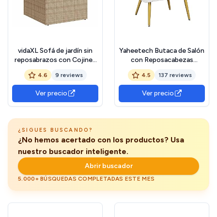
vidaXL Sofá de jardín sin
Yaheetech Butaca de Salón
reposabrazos con Cojines
con Reposacabezas
ratán PE Beige
Ajustable 3 Posiciones Silla
4.6
9 reviews
4.5
137 reviews
de Ocio Respaldo
Ergonómico y Soporte
Ver precio
Ver precio
Lumbar Sillón Relax
Individual Carga 136 kg para
Salón, Dormitorio, Oficina
Blanco
¿SIGUES BUSCANDO?
¿No hemos acertado con los productos? Usa
nuestro buscador inteligente.
Abrir buscador
5.000+ BÚSQUEDAS COMPLETADAS ESTE MES