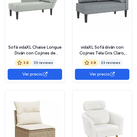
Sofá vidaXL Chaise Longue
vidaXL Sofá diván con
Diván con Cojines de
Cojines Tela Gris Claro,
Terciopelo Gris Claro,
Chaise Longue Silla, sofá
3.6
33 reviews
3.8
23 reviews
Tumbona, Sofá de Salón
Chaise Longue, sofá
tapizado, Tumbona,
Ver precio
Ver precio
Tumbona, sofá de salón