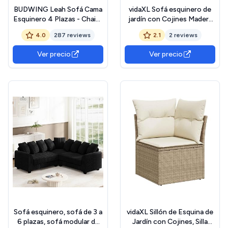
BUDWING Leah Sofá Cama
vidaXL Sofá esquinero de
Esquinero 4 Plazas - Chaise
jardín con Cojines Madera
Longue Reversible y 2
Abeto Douglas
4.0
287 reviews
2.1
2 reviews
Cojines Decorativos –
Tapizado en Poliéster –
Ver precio
Ver precio
Estilo Moderno –
233x124x69 cm – Gris
Bicolor
Sofá esquinero, sofá de 3 a
vidaXL Sillón de Esquina de
6 plazas, sofá modular de
Jardín con Cojines, Silla