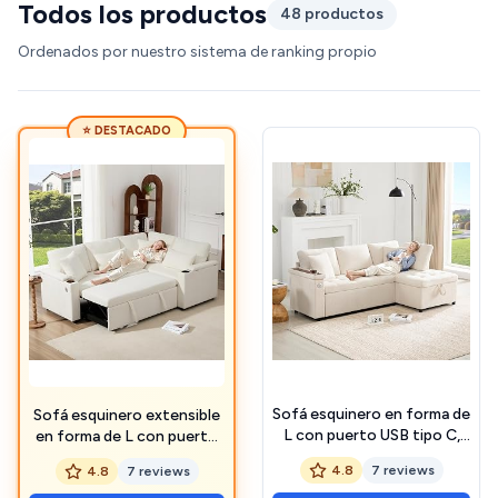
Todos los productos
48 productos
Ordenados por nuestro sistema de ranking propio
⭐ DESTACADO
Sofá esquinero en forma de
Sofá esquinero extensible
L con puerto USB tipo C,
en forma de L con puerto
sofá cama con función
USB y portavasos, sofá
4.8
7 reviews
4.8
7 reviews
cama y cama extraíble, sofá
cama de 4 plazas con