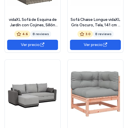
vidaXL Sofá de Esquina de
Sofá Chaise Longue vidaXL
Jardín con Cojines, Sillón
Gris Oscuro, Tela, 141 cm x
Esquinero, Sofá Modular de
55.5 cm x 66.5 cm
4.6
8 reviews
3.0
8 reviews
Exterior, Mueble Asiento
para Patio Terraza, Ratán
Ver precio
Ver precio
Sintético Gris