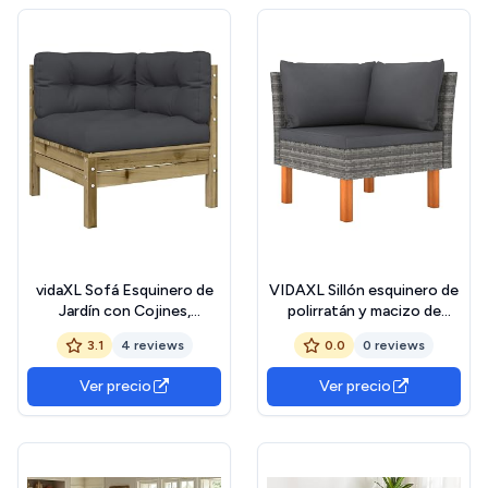
vidaXL Sofá Esquinero de
VIDAXL Sillón esquinero de
Jardín con Cojines,
polirratán y macizo de
Asientos con Respaldos,
eucalipto
3.1
4 reviews
0.0
0 reviews
Sillones Modulares,
Muebles para Patio Terraza,
Ver precio
Ver precio
Madera de Pino Impregnada