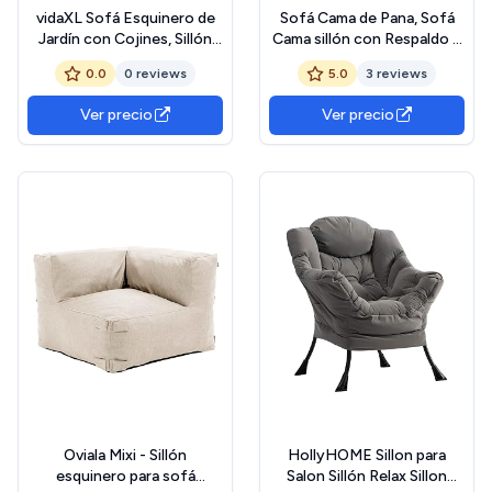
vidaXL Sofá Esquinero de
Sofá Cama de Pana, Sofá
Jardín con Cojines, Sillón
Cama sillón con Respaldo y
Descanso, Asiento
descompresión,
0.0
0 reviews
5.0
3 reviews
Exterior, Mueble Modular
Ergonómico Compresible
para Patio Balcón, Madera
Sofá con 1 Cojines, 135 x
Ver precio
Ver precio
Maciza de Pino
152 x 80 cm, Sofá
esquinero para Dormitorios,
oficinas, Casas, Azul
Oviala Mixi - Sillón
HollyHOME Sillon para
esquinero para sofá
Salon Sillón Relax Sillon