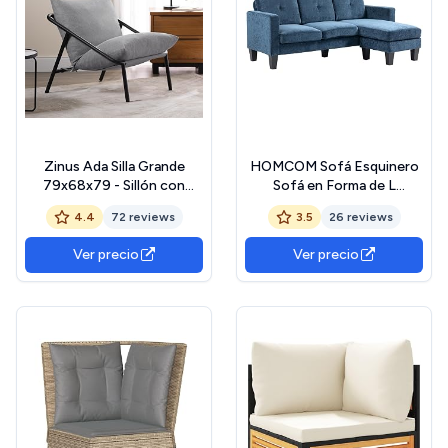
Zinus Ada Silla Grande
HOMCOM Sofá Esquinero
79x68x79 - Sillón con
Sofá en Forma de L
estructura de metal y
Tapizado en Poliéster
4.4
72 reviews
3.5
26 reviews
acolchado de espuma
Chaise Longue Reversible
desmenuzada - Gris claro
con 3 Cojines para Salón
Ver precio
Ver precio
Carga 180 kg 186x130x84
cm Azul