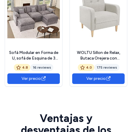
Sofá Modular en Forma de
WOLTU Sillon de Relax,
U, sofá de Esquina de 3
Butaca Orejera con
plazas con Taburete,
Respaldo Alto, Sofá
4.8
16 reviews
4.0
175 reviews
diseño de Asiento
Individual con
Profundo, sofá Nube para
Reposabrazos, Sillón
Ver precio
Ver precio
Sala de Estar (Gris)
Lounge para Salón,
Dormitorio y Balcón, Patas
Madera Maciza, Lino, Gris
Claro, SKS41hgr
Ventajas y
desventajas de los