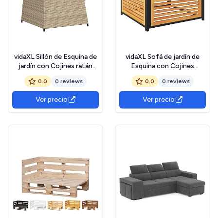
vidaXL Sillón de Esquina de
vidaXL Sofá de jardín de
jardín con Cojines ratán
Esquina con Cojines
sintético Beige, sofá
Madera Maciza de Acacia,
0.0
0 reviews
0.0
0 reviews
rinconera de jardín, sofá de
sofá esquinero de jardín,
jardín de Esquina, Asientos
sofá Individual, sillón de
Ver precio
Ver precio
esquineros de jardín
jardín